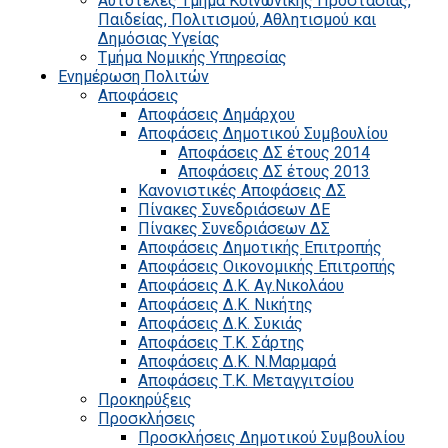
Αυτοτελές Τμήμα Κοινωνικής Προστασίας,
Παιδείας, Πολιτισμού, Αθλητισμού και
Δημόσιας Υγείας
Τμήμα Νομικής Υπηρεσίας
Ενημέρωση Πολιτών
Αποφάσεις
Αποφάσεις Δημάρχου
Αποφάσεις Δημοτικού Συμβουλίου
Αποφάσεις ΔΣ έτους 2014
Αποφάσεις ΔΣ έτους 2013
Κανονιστικές Αποφάσεις ΔΣ
Πίνακες Συνεδριάσεων ΔΕ
Πίνακες Συνεδριάσεων ΔΣ
Αποφάσεις Δημοτικής Επιτροπής
Αποφάσεις Οικονομικής Επιτροπής
Αποφάσεις Δ.Κ. Αγ.Νικολάου
Αποφάσεις Δ.Κ. Νικήτης
Αποφάσεις Δ.Κ. Συκιάς
Αποφάσεις Τ.Κ. Σάρτης
Αποφάσεις Δ.Κ. Ν.Μαρμαρά
Αποφάσεις Τ.Κ. Μεταγγιτσίου
Προκηρύξεις
Προσκλήσεις
Προσκλήσεις Δημοτικού Συμβουλίου