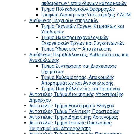
αυθαιρέτων/ επικίνδυνων κατασκευών
Τμήμα Πολεοδομικών Εφαρμογών
Γραφείο Διοικητικής Υποστήριξης Υ.ΔΟΜ
Διεύθυνση Τεχνικών Υπηρεσιών
Τμήμα Τεχνικών Έργων, Κτιριακών και
Υποδομών
Τμήμα Ηλεκτρομηχανολογικών,
Ενεργειακών Έργων και Συγκοινωνιών
Τμήμα Ύδρευσης – Αποχέτευσης
Διεύθυνση Περιβάλλοντος, Καθαριότητας και
Ανακύκλωσης
Τμήμα Συντήρησης και Διαχείρισης
Οχημάτων
Τμήμα Καθαριότητας, Αποκομιδής
Απορριμμάτων και Ανακύκλωσης
Τμήμα Περιβάλλοντος και Πρασίνου
Αυτοτελές Τμήμα Διοικητικής Υποστήριξης
Δημάρχου
Αυτοτελές Τμήμα Εσωτερικού Ελέγχου
Αυτοτελές Τμήμα Πολιτικής Προστασίας
Αυτοτελές Τμήμα Δημοτικής Αστυνομίας
Αυτοτελές Τμήμα Τοπικής Οικονομίας,
Τουρισμού και Απασχόλησης