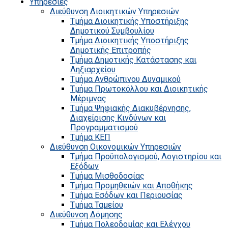
Υπηρεσίες
Διεύθυνση Διοικητικών Υπηρεσιών
Τμήμα Διοικητικής Υποστήριξης
Δημοτικού Συμβουλίου
Τμήμα Διοικητικής Υποστήριξης
Δημοτικής Επιτροπής
Τμήμα Δημοτικής Κατάστασης και
Ληξιαρχείου
Τμήμα Ανθρώπινου Δυναμικού
Τμήμα Πρωτοκόλλου και Διοικητικής
Μέριμνας
Τμήμα Ψηφιακής Διακυβέρνησης,
Διαχείρισης Κινδύνων και
Προγραμματισμού
Τμήμα ΚΕΠ
Διεύθυνση Οικονομικών Υπηρεσιών
Τμήμα Προϋπολογισμού, Λογιστηρίου και
Εξόδων
Τμήμα Μισθοδοσίας
Τμήμα Προμηθειών και Αποθήκης
Τμήμα Εσόδων και Περιουσίας
Τμήμα Ταμείου
Διεύθυνση Δόμησης
Τμήμα Πολεοδομίας και Ελέγχου