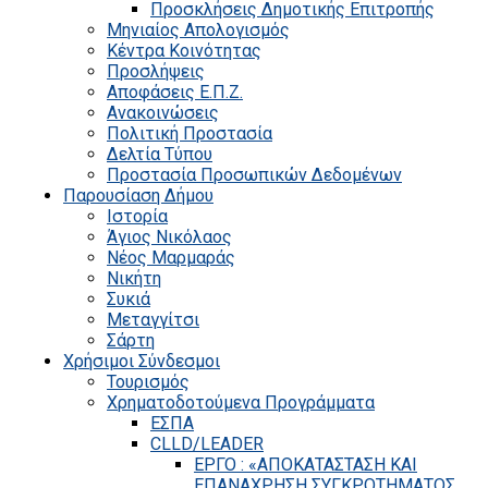
Προσκλήσεις Δημοτικής Επιτροπής
Μηνιαίος Απολογισμός
Κέντρα Κοινότητας
Προσλήψεις
Αποφάσεις Ε.Π.Ζ.
Ανακοινώσεις
Πολιτική Προστασία
Δελτία Τύπου
Προστασία Προσωπικών Δεδομένων
Παρουσίαση Δήμου
Ιστορία
Άγιος Νικόλαος
Νέος Μαρμαράς
Νικήτη
Συκιά
Μεταγγίτσι
Σάρτη
Χρήσιμοι Σύνδεσμοι
Τουρισμός
Χρηματοδοτούμενα Προγράμματα
ΕΣΠΑ
CLLD/LEADER
ΕΡΓΟ : «ΑΠΟΚΑΤΑΣΤΑΣΗ ΚΑΙ
ΕΠΑΝΑΧΡΗΣΗ ΣΥΓΚΡΟΤΗΜΑΤΟΣ