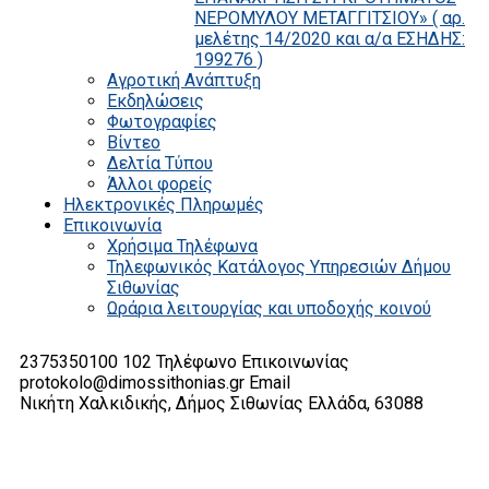
ΝΕΡΟΜΥΛΟΥ ΜΕΤΑΓΓΙΤΣΙΟΥ» ( αρ.
μελέτης 14/2020 και α/α ΕΣΗΔΗΣ:
199276 )
Αγροτική Ανάπτυξη
Εκδηλώσεις
Φωτογραφίες
Βίντεο
Δελτία Τύπου
Άλλοι φορείς
Ηλεκτρονικές Πληρωμές
Επικοινωνία
Χρήσιμα Τηλέφωνα
Τηλεφωνικός Κατάλογος Υπηρεσιών Δήμου
Σιθωνίας
Ωράρια λειτουργίας και υποδοχής κοινού
2375350100 102
Τηλέφωνο Επικοινωνίας
protokolo@dimossithonias.gr
Email
Νικήτη Χαλκιδικής, Δήμος Σιθωνίας
Ελλάδα, 63088