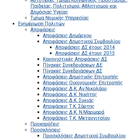
Αυτοτελές Τμήμα Κοινωνικής Προστασίας,
Παιδείας, Πολιτισμού, Αθλητισμού και
Δημόσιας Υγείας
Τμήμα Νομικής Υπηρεσίας
Ενημέρωση Πολιτών
Αποφάσεις
Αποφάσεις Δημάρχου
Αποφάσεις Δημοτικού Συμβουλίου
Αποφάσεις ΔΣ έτους 2014
Αποφάσεις ΔΣ έτους 2013
Κανονιστικές Αποφάσεις ΔΣ
Πίνακες Συνεδριάσεων ΔΕ
Πίνακες Συνεδριάσεων ΔΣ
Αποφάσεις Δημοτικής Επιτροπής
Αποφάσεις Οικονομικής Επιτροπής
Αποφάσεις Δ.Κ. Αγ.Νικολάου
Αποφάσεις Δ.Κ. Νικήτης
Αποφάσεις Δ.Κ. Συκιάς
Αποφάσεις Τ.Κ. Σάρτης
Αποφάσεις Δ.Κ. Ν.Μαρμαρά
Αποφάσεις Τ.Κ. Μεταγγιτσίου
Προκηρύξεις
Προσκλήσεις
Προσκλήσεις Δημοτικού Συμβουλίου