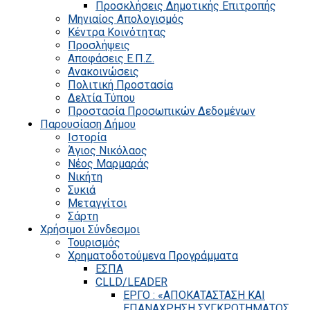
Προσκλήσεις Δημοτικής Επιτροπής
Μηνιαίος Απολογισμός
Κέντρα Κοινότητας
Προσλήψεις
Αποφάσεις Ε.Π.Ζ.
Ανακοινώσεις
Πολιτική Προστασία
Δελτία Τύπου
Προστασία Προσωπικών Δεδομένων
Παρουσίαση Δήμου
Ιστορία
Άγιος Νικόλαος
Νέος Μαρμαράς
Νικήτη
Συκιά
Μεταγγίτσι
Σάρτη
Χρήσιμοι Σύνδεσμοι
Τουρισμός
Χρηματοδοτούμενα Προγράμματα
ΕΣΠΑ
CLLD/LEADER
ΕΡΓΟ : «ΑΠΟΚΑΤΑΣΤΑΣΗ ΚΑΙ
ΕΠΑΝΑΧΡΗΣΗ ΣΥΓΚΡΟΤΗΜΑΤΟΣ