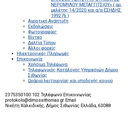
ΝΕΡΟΜΥΛΟΥ ΜΕΤΑΓΓΙΤΣΙΟΥ» ( αρ.
μελέτης 14/2020 και α/α ΕΣΗΔΗΣ:
199276 )
Αγροτική Ανάπτυξη
Εκδηλώσεις
Φωτογραφίες
Βίντεο
Δελτία Τύπου
Άλλοι φορείς
Ηλεκτρονικές Πληρωμές
Επικοινωνία
Χρήσιμα Τηλέφωνα
Τηλεφωνικός Κατάλογος Υπηρεσιών Δήμου
Σιθωνίας
Ωράρια λειτουργίας και υποδοχής κοινού
2375350100 102
Τηλέφωνο Επικοινωνίας
protokolo@dimossithonias.gr
Email
Νικήτη Χαλκιδικής, Δήμος Σιθωνίας
Ελλάδα, 63088