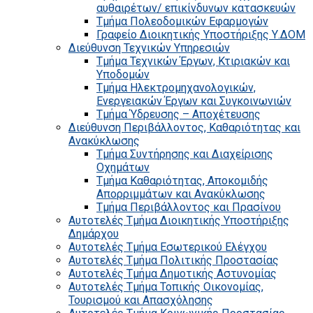
αυθαιρέτων/ επικίνδυνων κατασκευών
Τμήμα Πολεοδομικών Εφαρμογών
Γραφείο Διοικητικής Υποστήριξης Υ.ΔΟΜ
Διεύθυνση Τεχνικών Υπηρεσιών
Τμήμα Τεχνικών Έργων, Κτιριακών και
Υποδομών
Τμήμα Ηλεκτρομηχανολογικών,
Ενεργειακών Έργων και Συγκοινωνιών
Τμήμα Ύδρευσης – Αποχέτευσης
Διεύθυνση Περιβάλλοντος, Καθαριότητας και
Ανακύκλωσης
Τμήμα Συντήρησης και Διαχείρισης
Οχημάτων
Τμήμα Καθαριότητας, Αποκομιδής
Απορριμμάτων και Ανακύκλωσης
Τμήμα Περιβάλλοντος και Πρασίνου
Αυτοτελές Τμήμα Διοικητικής Υποστήριξης
Δημάρχου
Αυτοτελές Τμήμα Εσωτερικού Ελέγχου
Αυτοτελές Τμήμα Πολιτικής Προστασίας
Αυτοτελές Τμήμα Δημοτικής Αστυνομίας
Αυτοτελές Τμήμα Τοπικής Οικονομίας,
Τουρισμού και Απασχόλησης