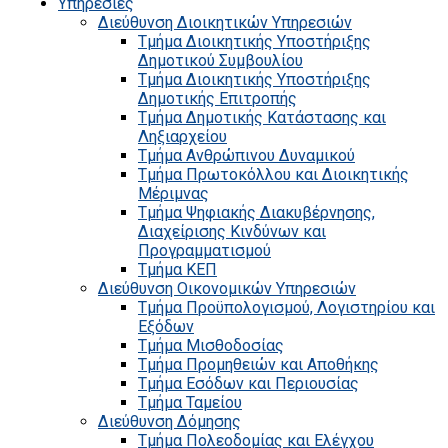
Υπηρεσίες
Διεύθυνση Διοικητικών Υπηρεσιών
Τμήμα Διοικητικής Υποστήριξης
Δημοτικού Συμβουλίου
Τμήμα Διοικητικής Υποστήριξης
Δημοτικής Επιτροπής
Τμήμα Δημοτικής Κατάστασης και
Ληξιαρχείου
Τμήμα Ανθρώπινου Δυναμικού
Τμήμα Πρωτοκόλλου και Διοικητικής
Μέριμνας
Τμήμα Ψηφιακής Διακυβέρνησης,
Διαχείρισης Κινδύνων και
Προγραμματισμού
Τμήμα ΚΕΠ
Διεύθυνση Οικονομικών Υπηρεσιών
Τμήμα Προϋπολογισμού, Λογιστηρίου και
Εξόδων
Τμήμα Μισθοδοσίας
Τμήμα Προμηθειών και Αποθήκης
Τμήμα Εσόδων και Περιουσίας
Τμήμα Ταμείου
Διεύθυνση Δόμησης
Τμήμα Πολεοδομίας και Ελέγχου