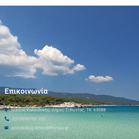
Επικοινωνία
Νικήτη Χαλκιδικής, Δήμος Σιθωνίας, ΤΚ: 63088
2375350100 102
protokolo@dimossithonias.gr