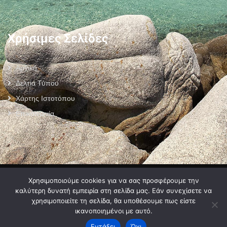
Χρήσιμες Σελίδες
Αρχική
Δελτία Τύπου
Χάρτης Ιστοτόπου
Επικοινωνία
Πολιτική Προστασίας Προσωπικών Δεδομένων
–
Πολιτική Cookies
–
Χρησιμοποιούμε cookies για να σας προσφέρουμε την
Όροι Χρήσης
καλύτερη δυνατή εμπειρία στη σελίδα μας. Εάν συνεχίσετε να
χρησιμοποιείτε τη σελίδα, θα υποθέσουμε πως είστε
ικανοποιημένοι με αυτό.
Εντάξει
Όχι