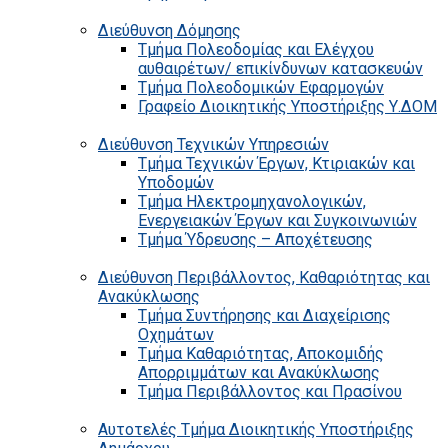
Διεύθυνση Δόμησης
Τμήμα Πολεοδομίας και Ελέγχου
αυθαιρέτων/ επικίνδυνων κατασκευών
Τμήμα Πολεοδομικών Εφαρμογών
Γραφείο Διοικητικής Υποστήριξης Υ.ΔΟΜ
Διεύθυνση Τεχνικών Υπηρεσιών
Τμήμα Τεχνικών Έργων, Κτιριακών και
Υποδομών
Τμήμα Ηλεκτρομηχανολογικών,
Ενεργειακών Έργων και Συγκοινωνιών
Τμήμα Ύδρευσης – Αποχέτευσης
Διεύθυνση Περιβάλλοντος, Καθαριότητας και
Ανακύκλωσης
Τμήμα Συντήρησης και Διαχείρισης
Οχημάτων
Τμήμα Καθαριότητας, Αποκομιδής
Απορριμμάτων και Ανακύκλωσης
Τμήμα Περιβάλλοντος και Πρασίνου
Αυτοτελές Τμήμα Διοικητικής Υποστήριξης