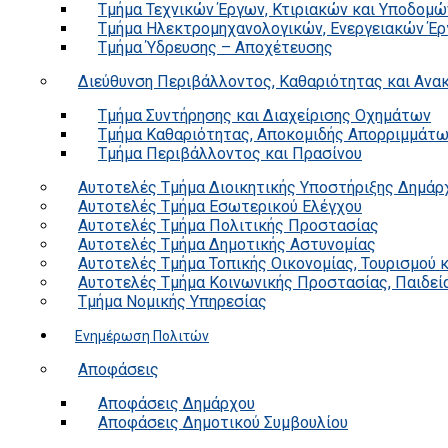
Τμήμα Τεχνικών Έργων, Κτιριακών και Υποδομώ
Τμήμα Ηλεκτρομηχανολογικών, Ενεργειακών Έρ
Τμήμα Ύδρευσης – Αποχέτευσης
Διεύθυνση Περιβάλλοντος, Καθαριότητας και Αν
Τμήμα Συντήρησης και Διαχείρισης Οχημάτων
Τμήμα Καθαριότητας, Αποκομιδής Απορριμμάτ
Τμήμα Περιβάλλοντος και Πρασίνου
Αυτοτελές Τμήμα Διοικητικής Υποστήριξης Δημάρ
Αυτοτελές Τμήμα Εσωτερικού Ελέγχου
Αυτοτελές Τμήμα Πολιτικής Προστασίας
Αυτοτελές Τμήμα Δημοτικής Αστυνομίας
Αυτοτελές Τμήμα Τοπικής Οικονομίας, Τουρισμού 
Αυτοτελές Τμήμα Κοινωνικής Προστασίας, Παιδεία
Τμήμα Νομικής Υπηρεσίας
Ενημέρωση Πολιτών
Αποφάσεις
Αποφάσεις Δημάρχου
Αποφάσεις Δημοτικού Συμβουλίου