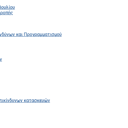
βουλίου
τροπής
ινδύνων και Προγραμματισμού
ν
επικίνδυνων κατασκευών