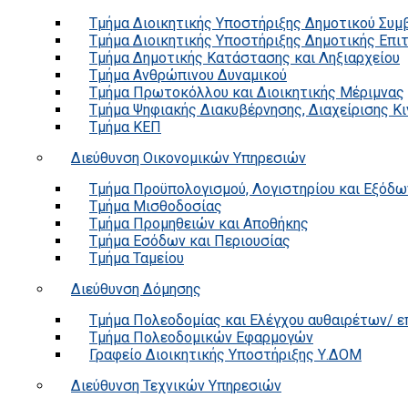
Τμήμα Διοικητικής Υποστήριξης Δημοτικού Συμ
Τμήμα Διοικητικής Υποστήριξης Δημοτικής Επι
Τμήμα Δημοτικής Κατάστασης και Ληξιαρχείου
Τμήμα Ανθρώπινου Δυναμικού
Τμήμα Πρωτοκόλλου και Διοικητικής Μέριμνας
Τμήμα Ψηφιακής Διακυβέρνησης, Διαχείρισης Κ
Τμήμα ΚΕΠ
Διεύθυνση Οικονομικών Υπηρεσιών
Τμήμα Προϋπολογισμού, Λογιστηρίου και Εξόδω
Τμήμα Μισθοδοσίας
Τμήμα Προμηθειών και Αποθήκης
Τμήμα Εσόδων και Περιουσίας
Τμήμα Ταμείου
Διεύθυνση Δόμησης
Τμήμα Πολεοδομίας και Ελέγχου αυθαιρέτων/ 
Τμήμα Πολεοδομικών Εφαρμογών
Γραφείο Διοικητικής Υποστήριξης Υ.ΔΟΜ
Διεύθυνση Τεχνικών Υπηρεσιών