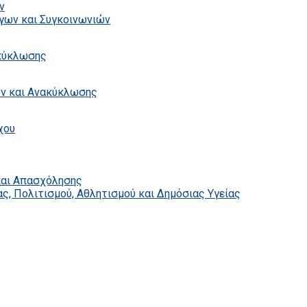
ν
γων και Συγκοινωνιών
ακύκλωσης
ων και Ανακύκλωσης
χου
και Απασχόλησης
ς, Πολιτισμού, Αθλητισμού και Δημόσιας Υγείας