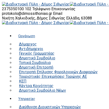
2375350100 102
Τηλέφωνο Επικοινωνίας
protokolo@dimossithonias.gr
Email
Νικήτη Χαλκιδικής, Δήμος Σιθωνίας
Ελλάδα, 63088
Οργάνωση
Δήμαρχος
Αντιδήμαρχοι
Γενικός Γραμματέας
Δημοτικό Συμβούλιο
Τοπικά Συμβούλια
Δημοτική Επιτροπή
Επιτροπή Επίλυσης Φορολογικών Διαφορών
Τουριστικές Επιχειρήσεις Τορώνης ΑΕ
ΚΕΠ
Κέντρα Κοινότητας
Δημοτικό Συμβούλιο Νέων
Υπηρεσίες
Διεύθυνση Διοικητικών Υπηρεσιών