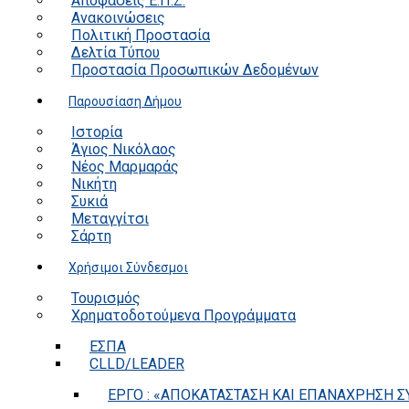
Αποφάσεις Ε.Π.Ζ.
Ανακοινώσεις
Πολιτική Προστασία
Δελτία Τύπου
Προστασία Προσωπικών Δεδομένων
Παρουσίαση Δήμου
Ιστορία
Άγιος Νικόλαος
Νέος Μαρμαράς
Νικήτη
Συκιά
Μεταγγίτσι
Σάρτη
Χρήσιμοι Σύνδεσμοι
Τουρισμός
Χρηματοδοτούμενα Προγράμματα
ΕΣΠΑ
CLLD/LEADER
ΕΡΓΟ : «ΑΠΟΚΑΤΑΣΤΑΣΗ ΚΑΙ ΕΠΑΝΑΧΡΗΣΗ ΣΥ