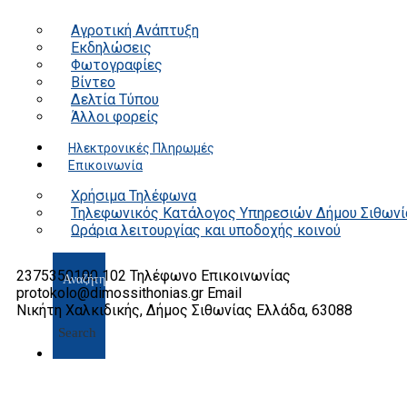
Αγροτική Ανάπτυξη
Εκδηλώσεις
Φωτογραφίες
Βίντεο
Δελτία Τύπου
Άλλοι φορείς
Ηλεκτρονικές Πληρωμές
Επικοινωνία
Χρήσιμα Τηλέφωνα
Τηλεφωνικός Κατάλογος Υπηρεσιών Δήμου Σιθωνί
Ωράρια λειτουργίας και υποδοχής κοινού
2375350100 102
Τηλέφωνο Επικοινωνίας
protokolo@dimossithonias.gr
Email
Νικήτη Χαλκιδικής, Δήμος Σιθωνίας
Ελλάδα, 63088
Search