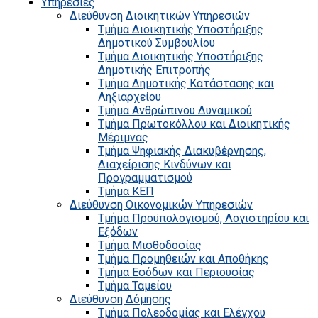
Υπηρεσίες
Διεύθυνση Διοικητικών Υπηρεσιών
Τμήμα Διοικητικής Υποστήριξης
Δημοτικού Συμβουλίου
Τμήμα Διοικητικής Υποστήριξης
Δημοτικής Επιτροπής
Τμήμα Δημοτικής Κατάστασης και
Ληξιαρχείου
Τμήμα Ανθρώπινου Δυναμικού
Τμήμα Πρωτοκόλλου και Διοικητικής
Μέριμνας
Τμήμα Ψηφιακής Διακυβέρνησης,
Διαχείρισης Κινδύνων και
Προγραμματισμού
Τμήμα ΚΕΠ
Διεύθυνση Οικονομικών Υπηρεσιών
Τμήμα Προϋπολογισμού, Λογιστηρίου και
Εξόδων
Τμήμα Μισθοδοσίας
Τμήμα Προμηθειών και Αποθήκης
Τμήμα Εσόδων και Περιουσίας
Τμήμα Ταμείου
Διεύθυνση Δόμησης
Τμήμα Πολεοδομίας και Ελέγχου