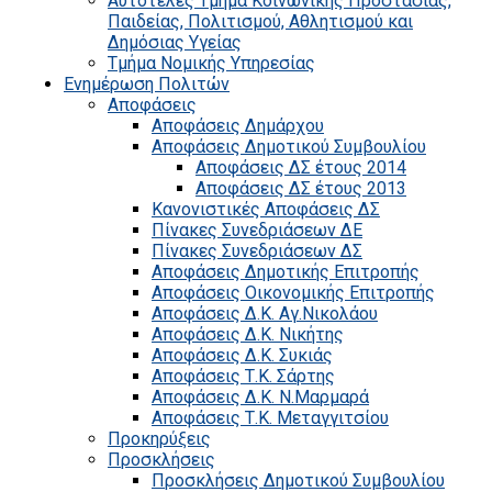
Αυτοτελές Τμήμα Κοινωνικής Προστασίας,
Παιδείας, Πολιτισμού, Αθλητισμού και
Δημόσιας Υγείας
Τμήμα Νομικής Υπηρεσίας
Ενημέρωση Πολιτών
Αποφάσεις
Αποφάσεις Δημάρχου
Αποφάσεις Δημοτικού Συμβουλίου
Αποφάσεις ΔΣ έτους 2014
Αποφάσεις ΔΣ έτους 2013
Κανονιστικές Αποφάσεις ΔΣ
Πίνακες Συνεδριάσεων ΔΕ
Πίνακες Συνεδριάσεων ΔΣ
Αποφάσεις Δημοτικής Επιτροπής
Αποφάσεις Οικονομικής Επιτροπής
Αποφάσεις Δ.Κ. Αγ.Νικολάου
Αποφάσεις Δ.Κ. Νικήτης
Αποφάσεις Δ.Κ. Συκιάς
Αποφάσεις Τ.Κ. Σάρτης
Αποφάσεις Δ.Κ. Ν.Μαρμαρά
Αποφάσεις Τ.Κ. Μεταγγιτσίου
Προκηρύξεις
Προσκλήσεις
Προσκλήσεις Δημοτικού Συμβουλίου