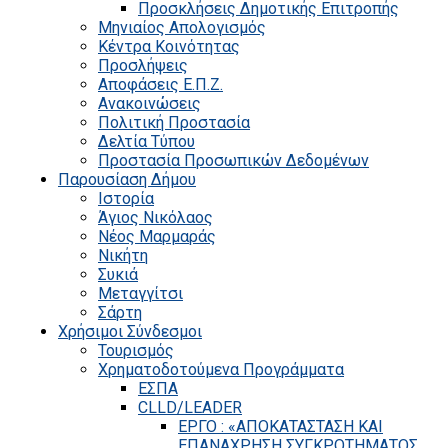
Προσκλήσεις Δημοτικής Επιτροπής
Μηνιαίος Απολογισμός
Κέντρα Κοινότητας
Προσλήψεις
Αποφάσεις Ε.Π.Ζ.
Ανακοινώσεις
Πολιτική Προστασία
Δελτία Τύπου
Προστασία Προσωπικών Δεδομένων
Παρουσίαση Δήμου
Ιστορία
Άγιος Νικόλαος
Νέος Μαρμαράς
Νικήτη
Συκιά
Μεταγγίτσι
Σάρτη
Χρήσιμοι Σύνδεσμοι
Τουρισμός
Χρηματοδοτούμενα Προγράμματα
ΕΣΠΑ
CLLD/LEADER
ΕΡΓΟ : «ΑΠΟΚΑΤΑΣΤΑΣΗ ΚΑΙ
ΕΠΑΝΑΧΡΗΣΗ ΣΥΓΚΡΟΤΗΜΑΤΟΣ