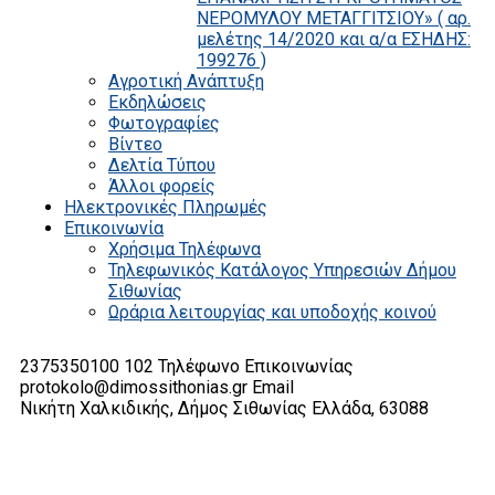
ΝΕΡΟΜΥΛΟΥ ΜΕΤΑΓΓΙΤΣΙΟΥ» ( αρ.
μελέτης 14/2020 και α/α ΕΣΗΔΗΣ:
199276 )
Αγροτική Ανάπτυξη
Εκδηλώσεις
Φωτογραφίες
Βίντεο
Δελτία Τύπου
Άλλοι φορείς
Ηλεκτρονικές Πληρωμές
Επικοινωνία
Χρήσιμα Τηλέφωνα
Τηλεφωνικός Κατάλογος Υπηρεσιών Δήμου
Σιθωνίας
Ωράρια λειτουργίας και υποδοχής κοινού
2375350100 102
Τηλέφωνο Επικοινωνίας
protokolo@dimossithonias.gr
Email
Νικήτη Χαλκιδικής, Δήμος Σιθωνίας
Ελλάδα, 63088