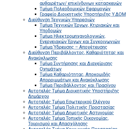
αυθαιρέτων/ επικίνδυνων κατασκευών
Τμήμα Πολεοδομικών Εφαρμογών
Γραφείο Διοικητικής Υποστήριξης Υ.ΔΟΜ
Διεύθυνση Τεχνικών Υπηρεσιών
Τμήμα Τεχνικών Έργων, Κτιριακών και
Υποδομών
Τμήμα Ηλεκτρομηχανολογικών,
Ενεργειακών Έργων και Συγκοινωνιών
Τμήμα Ύδρευσης – Αποχέτευσης
Διεύθυνση Περιβάλλοντος, Καθαριότητας και
Ανακύκλωσης
Τμήμα Συντήρησης και Διαχείρισης
Οχημάτων
Τμήμα Καθαριότητας, Αποκομιδής
Απορριμμάτων και Ανακύκλωσης
Τμήμα Περιβάλλοντος και Πρασίνου
Αυτοτελές Τμήμα Διοικητικής Υποστήριξης
Δημάρχου
Αυτοτελές Τμήμα Εσωτερικού Ελέγχου
Αυτοτελές Τμήμα Πολιτικής Προστασίας
Αυτοτελές Τμήμα Δημοτικής Αστυνομίας
Αυτοτελές Τμήμα Τοπικής Οικονομίας,
Τουρισμού και Απασχόλησης