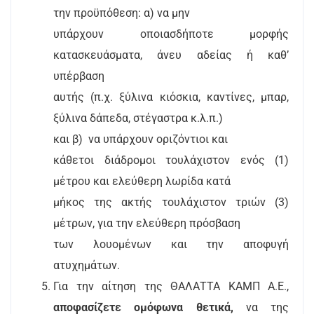
την προϋπόθεση: α) να μην
υπάρχουν οποιασδήποτε μορφής
κατασκευάσματα, άνευ αδείας ή καθ’
υπέρβαση
αυτής (π.χ. ξύλινα κιόσκια, καντίνες, μπαρ,
ξύλινα δάπεδα, στέγαστρα κ.λ.π.)
και β)
να υπάρχουν οριζόντιοι και
κάθετοι διάδρομοι τουλάχιστον ενός (1)
μέτρου και ελεύθερη λωρίδα κατά
μήκος της ακτής τουλάχιστον τριών (3)
μέτρων, για την ελεύθερη πρόσβαση
των λουομένων και την αποφυγή
ατυχημάτων.
Για την αίτηση της ΘΑΛΑΤΤΑ ΚΑΜΠ Α.Ε.,
αποφασίζετε ομόφωνα
θετικά,
να της