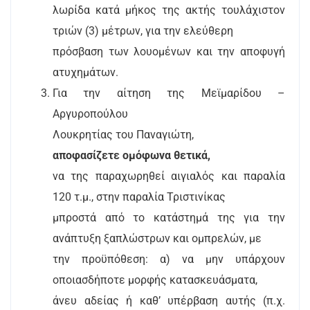
λωρίδα κατά μήκος της ακτής τουλάχιστον
τριών (3) μέτρων, για την ελεύθερη
πρόσβαση των λουομένων και την αποφυγή
ατυχημάτων.
Για την αίτηση της Μεϊμαρίδου –
Αργυροπούλου
Λουκρητίας του Παναγιώτη,
αποφασίζετε ομόφωνα
θετικά,
να της παραχωρηθεί αιγιαλός και παραλία
120 τ.μ., στην παραλία Τριστινίκας
μπροστά από το κατάστημά της για την
ανάπτυξη ξαπλώστρων και ομπρελών, με
την προϋπόθεση: α) να μην υπάρχουν
οποιασδήποτε μορφής κατασκευάσματα,
άνευ αδείας ή καθ’ υπέρβαση αυτής (π.χ.