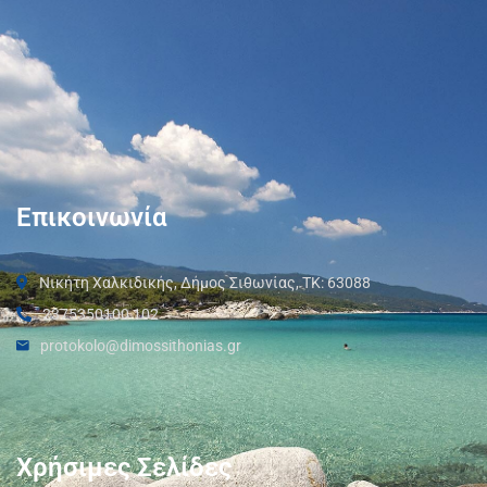
Επικοινωνία
Νικήτη Χαλκιδικής, Δήμος Σιθωνίας, ΤΚ: 63088
2375350100 102
protokolo@dimossithonias.gr
Χρήσιμες Σελίδες