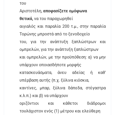
του
Αριστοτέλη,
αποφασίζετε ομόφωνα
θετικά,
να του παραχωρηθεί
αιγιαλός και παραλία 200 τ.μ., στην παραλία
Τορώνης μπροστά από το ξενοδοχείο
του, για την ανάπτυξη ξαπλώστρων και
ομπρελών, για την ανάπτυξη ξαπλώστρων
και ομπρελών, με την προϋπόθεση: α) να μην
υπάρχουν οποιασδήποτε μορφής
κατασκευάσματα, άνευ αδείας ή καθ’
υπέρβαση αυτής (π.χ. ξύλινα κιόσκια,
καντίνες, μπαρ, ξύλινα δάπεδα, στέγαστρα
κ.λ.π.) και β) να υπάρχουν
οριζόντιοι και κάθετοι διάδρομοι
τουλάχιστον ενός (1) μέτρου και ελεύθερη