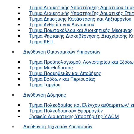
Τμήμα Διοικητικής Υποστήριξης Δημοτικού Συμ
Τμήμα Διοικητικής Υποστήριξης Δημοτικής Επι
Τμήμα Δημοτικής Κατάστασης και Ληξιαρχείου
Τμήμα Ανθρώπινου Δυναμικού
Τμήμα Πρωτοκόλλου και Διοικητικής Μέριμνας
Τμήμα Ψηφιακής Διακυβέρνησης, Διαχείρισης Κ
Τμήμα ΚΕΠ
Διεύθυνση Οικονομικών Υπηρεσιών
Τμήμα Προϋπολογισμού, Λογιστηρίου και Εξόδω
Τμήμα Μισθοδοσίας
Τμήμα Προμηθειών και Αποθήκης
Τμήμα Εσόδων και Περιουσίας
Τμήμα Ταμείου
Διεύθυνση Δόμησης
Τμήμα Πολεοδομίας και Ελέγχου αυθαιρέτων/ 
Τμήμα Πολεοδομικών Εφαρμογών
Γραφείο Διοικητικής Υποστήριξης Υ.ΔΟΜ
Διεύθυνση Τεχνικών Υπηρεσιών