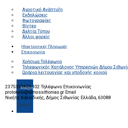
Αγροτική Ανάπτυξη
Εκδηλώσεις
Φωτογραφίες
Βίντεο
Δελτία Τύπου
Άλλοι φορείς
Ηλεκτρονικές Πληρωμές
Επικοινωνία
Χρήσιμα Τηλέφωνα
Τηλεφωνικός Κατάλογος Υπηρεσιών Δήμου Σιθωνί
Ωράρια λειτουργίας και υποδοχής κοινού
2375350100 102
Τηλέφωνο Επικοινωνίας
protokolo@dimossithonias.gr
Email
Νικήτη Χαλκιδικής, Δήμος Σιθωνίας
Ελλάδα, 63088
Search