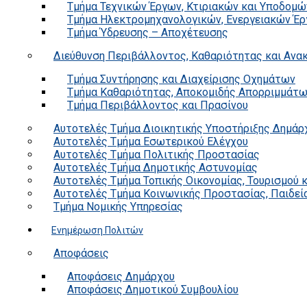
Τμήμα Τεχνικών Έργων, Κτιριακών και Υποδομώ
Τμήμα Ηλεκτρομηχανολογικών, Ενεργειακών Έρ
Τμήμα Ύδρευσης – Αποχέτευσης
Διεύθυνση Περιβάλλοντος, Καθαριότητας και Αν
Τμήμα Συντήρησης και Διαχείρισης Οχημάτων
Τμήμα Καθαριότητας, Αποκομιδής Απορριμμάτ
Τμήμα Περιβάλλοντος και Πρασίνου
Αυτοτελές Τμήμα Διοικητικής Υποστήριξης Δημάρ
Αυτοτελές Τμήμα Εσωτερικού Ελέγχου
Αυτοτελές Τμήμα Πολιτικής Προστασίας
Αυτοτελές Τμήμα Δημοτικής Αστυνομίας
Αυτοτελές Τμήμα Τοπικής Οικονομίας, Τουρισμού 
Αυτοτελές Τμήμα Κοινωνικής Προστασίας, Παιδεία
Τμήμα Νομικής Υπηρεσίας
Ενημέρωση Πολιτών
Αποφάσεις
Αποφάσεις Δημάρχου
Αποφάσεις Δημοτικού Συμβουλίου