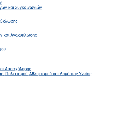
ν
γων και Συγκοινωνιών
ακύκλωσης
ων και Ανακύκλωσης
χου
και Απασχόλησης
ς, Πολιτισμού, Αθλητισμού και Δημόσιας Υγείας