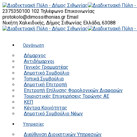
2375350100 102
Τηλέφωνο Επικοινωνίας
protokolo@dimossithonias.gr
Email
Νικήτη Χαλκιδικής, Δήμος Σιθωνίας
Ελλάδα, 63088
Οργάνωση
Δήμαρχος
Αντιδήμαρχοι
Γενικός Γραμματέας
Δημοτικό Συμβούλιο
Τοπικά Συμβούλια
Δημοτική Επιτροπή
Επιτροπή Επίλυσης Φορολογικών Διαφορών
Τουριστικές Επιχειρήσεις Τορώνης ΑΕ
ΚΕΠ
Κέντρα Κοινότητας
Δημοτικό Συμβούλιο Νέων
Υπηρεσίες
Διεύθυνση Διοικητικών Υπηρεσιών