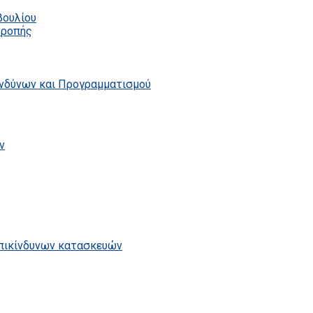
βουλίου
τροπής
ινδύνων και Προγραμματισμού
ν
επικίνδυνων κατασκευών