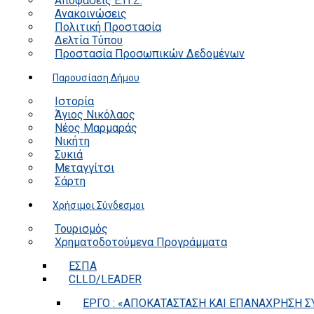
Αποφάσεις Ε.Π.Ζ.
Ανακοινώσεις
Πολιτική Προστασία
Δελτία Τύπου
Προστασία Προσωπικών Δεδομένων
Παρουσίαση Δήμου
Ιστορία
Άγιος Νικόλαος
Νέος Μαρμαράς
Νικήτη
Συκιά
Μεταγγίτσι
Σάρτη
Χρήσιμοι Σύνδεσμοι
Τουρισμός
Χρηματοδοτούμενα Προγράμματα
ΕΣΠΑ
CLLD/LEADER
ΕΡΓΟ : «ΑΠΟΚΑΤΑΣΤΑΣΗ ΚΑΙ ΕΠΑΝΑΧΡΗΣΗ ΣΥ