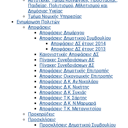
Αυτοτελές Τμήμα Κοινωνικής Προστασίας,
Παιδείας, Πολιτισμού, Αθλητισμού και
Δημόσιας Υγείας
Τμήμα Νομικής Υπηρεσίας
Ενημέρωση Πολιτών
Αποφάσεις
Αποφάσεις Δημάρχου
Αποφάσεις Δημοτικού Συμβουλίου
Αποφάσεις ΔΣ έτους 2014
Αποφάσεις ΔΣ έτους 2013
Κανονιστικές Αποφάσεις ΔΣ
Πίνακες Συνεδριάσεων ΔΕ
Πίνακες Συνεδριάσεων ΔΣ
Αποφάσεις Δημοτικής Επιτροπής
Αποφάσεις Οικονομικής Επιτροπής
Αποφάσεις Δ.Κ. Αγ.Νικολάου
Αποφάσεις Δ.Κ. Νικήτης
Αποφάσεις Δ.Κ. Συκιάς
Αποφάσεις Τ.Κ. Σάρτης
Αποφάσεις Δ.Κ. Ν.Μαρμαρά
Αποφάσεις Τ.Κ. Μεταγγιτσίου
Προκηρύξεις
Προσκλήσεις
Προσκλήσεις Δημοτικού Συμβουλίου