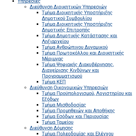
Υπηρεσίες
Διεύθυνση Διοικητικών Υπηρεσιών
Τμήμα Διοικητικής Υποστήριξης
Δημοτικού Συμβουλίου
Τμήμα Διοικητικής Υποστήριξης
Δημοτικής Επιτροπής
Τμήμα Δημοτικής Κατάστασης και
Ληξιαρχείου
Τμήμα Ανθρώπινου Δυναμικού
Τμήμα Πρωτοκόλλου και Διοικητικής
Μέριμνας
Τμήμα Ψηφιακής Διακυβέρνησης,
Διαχείρισης Κινδύνων και
Προγραμματισμού
Τμήμα ΚΕΠ
Διεύθυνση Οικονομικών Υπηρεσιών
Τμήμα Προϋπολογισμού, Λογιστηρίου και
Εξόδων
Τμήμα Μισθοδοσίας
Τμήμα Προμηθειών και Αποθήκης
Τμήμα Εσόδων και Περιουσίας
Τμήμα Ταμείου
Διεύθυνση Δόμησης
Τμήμα Πολεοδομίας και Ελέγχου