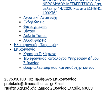
ΝΕΡΟΜΥΛΟΥ ΜΕΤΑΓΓΙΤΣΙΟΥ» ( αρ.
μελέτης 14/2020 και α/α ΕΣΗΔΗΣ:
199276 )
Αγροτική Ανάπτυξη
Εκδηλώσεις
Φωτογραφίες
Βίντεο
Δελτία Τύπου
Άλλοι φορείς
Ηλεκτρονικές Πληρωμές
Επικοινωνία
Χρήσιμα Τηλέφωνα
Τηλεφωνικός Κατάλογος Υπηρεσιών Δήμου
Σιθωνίας
Ωράρια λειτουργίας και υποδοχής κοινού
2375350100 102
Τηλέφωνο Επικοινωνίας
protokolo@dimossithonias.gr
Email
Νικήτη Χαλκιδικής, Δήμος Σιθωνίας
Ελλάδα, 63088