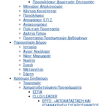
Προσκλήσεις Δημοτικής Επιτροπής
Μηνιαίος Απολογισμός
Κέντρα Κοινότητας
Προσλήψεις
Αποφάσεις Ε.Π.Ζ.
Ανακοινώσεις
Πολιτική Προστασία
Δελτία Τύπου
Προστασία Προσωπικών Δεδομένων
Παρουσίαση Δήμου
Ιστορία
Άγιος Νικόλαος
Νέος Μαρμαράς
Νικήτη
Συκιά
Μεταγγίτσι
Σάρτη
Χρήσιμοι Σύνδεσμοι
Τουρισμός
Χρηματοδοτούμενα Προγράμματα
ΕΣΠΑ
CLLD/LEADER
ΕΡΓΟ : «ΑΠΟΚΑΤΑΣΤΑΣΗ ΚΑΙ
ΕΠΑΝΑΧΡΗΣΗ ΣΥΓΚΡΟΤΗΜΑΤΟΣ