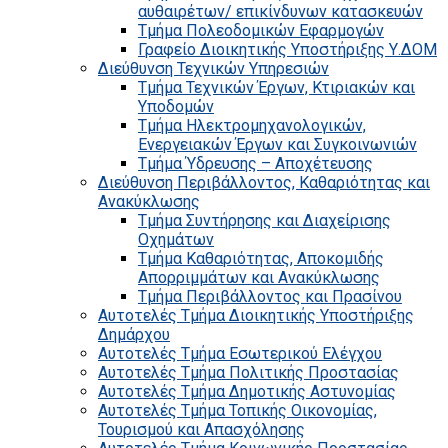
αυθαιρέτων/ επικίνδυνων κατασκευών
Τμήμα Πολεοδομικών Εφαρμογών
Γραφείο Διοικητικής Υποστήριξης Υ.ΔΟΜ
Διεύθυνση Τεχνικών Υπηρεσιών
Τμήμα Τεχνικών Έργων, Κτιριακών και
Υποδομών
Τμήμα Ηλεκτρομηχανολογικών,
Ενεργειακών Έργων και Συγκοινωνιών
Τμήμα Ύδρευσης – Αποχέτευσης
Διεύθυνση Περιβάλλοντος, Καθαριότητας και
Ανακύκλωσης
Τμήμα Συντήρησης και Διαχείρισης
Οχημάτων
Τμήμα Καθαριότητας, Αποκομιδής
Απορριμμάτων και Ανακύκλωσης
Τμήμα Περιβάλλοντος και Πρασίνου
Αυτοτελές Τμήμα Διοικητικής Υποστήριξης
Δημάρχου
Αυτοτελές Τμήμα Εσωτερικού Ελέγχου
Αυτοτελές Τμήμα Πολιτικής Προστασίας
Αυτοτελές Τμήμα Δημοτικής Αστυνομίας
Αυτοτελές Τμήμα Τοπικής Οικονομίας,
Τουρισμού και Απασχόλησης