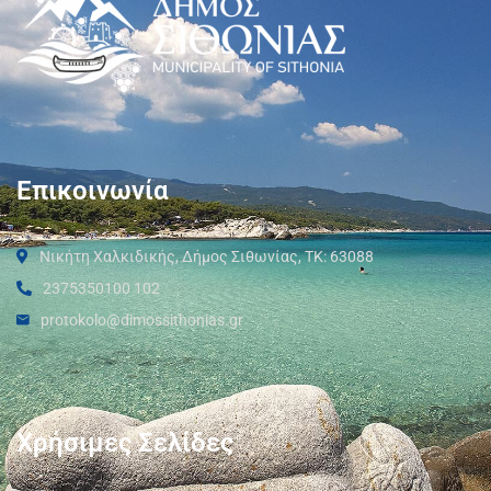
Επικοινωνία
Νικήτη Χαλκιδικής, Δήμος Σιθωνίας, ΤΚ: 63088
2375350100 102
protokolo@dimossithonias.gr
Χρήσιμες Σελίδες