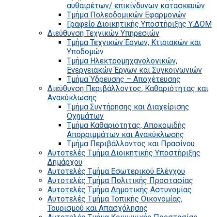
αυθαιρέτων/ επικίνδυνων κατασκευών
Τμήμα Πολεοδομικών Εφαρμογών
Γραφείο Διοικητικής Υποστήριξης Υ.ΔΟΜ
Διεύθυνση Τεχνικών Υπηρεσιών
Τμήμα Τεχνικών Έργων, Κτιριακών και
Υποδομών
Τμήμα Ηλεκτρομηχανολογικών,
Ενεργειακών Έργων και Συγκοινωνιών
Τμήμα Ύδρευσης – Αποχέτευσης
Διεύθυνση Περιβάλλοντος, Καθαριότητας και
Ανακύκλωσης
Τμήμα Συντήρησης και Διαχείρισης
Οχημάτων
Τμήμα Καθαριότητας, Αποκομιδής
Απορριμμάτων και Ανακύκλωσης
Τμήμα Περιβάλλοντος και Πρασίνου
Αυτοτελές Τμήμα Διοικητικής Υποστήριξης
Δημάρχου
Αυτοτελές Τμήμα Εσωτερικού Ελέγχου
Αυτοτελές Τμήμα Πολιτικής Προστασίας
Αυτοτελές Τμήμα Δημοτικής Αστυνομίας
Αυτοτελές Τμήμα Τοπικής Οικονομίας,
Τουρισμού και Απασχόλησης