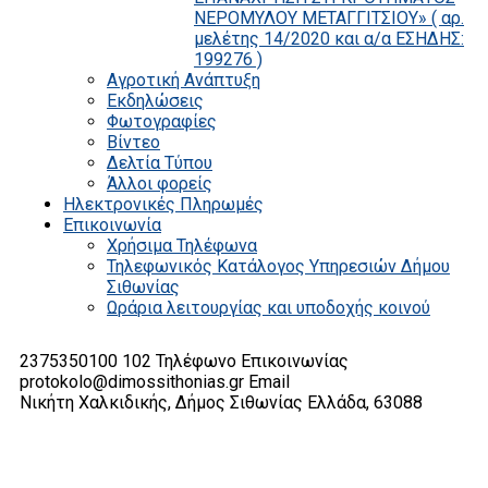
ΝΕΡΟΜΥΛΟΥ ΜΕΤΑΓΓΙΤΣΙΟΥ» ( αρ.
μελέτης 14/2020 και α/α ΕΣΗΔΗΣ:
199276 )
Αγροτική Ανάπτυξη
Εκδηλώσεις
Φωτογραφίες
Βίντεο
Δελτία Τύπου
Άλλοι φορείς
Ηλεκτρονικές Πληρωμές
Επικοινωνία
Χρήσιμα Τηλέφωνα
Τηλεφωνικός Κατάλογος Υπηρεσιών Δήμου
Σιθωνίας
Ωράρια λειτουργίας και υποδοχής κοινού
2375350100 102
Τηλέφωνο Επικοινωνίας
protokolo@dimossithonias.gr
Email
Νικήτη Χαλκιδικής, Δήμος Σιθωνίας
Ελλάδα, 63088