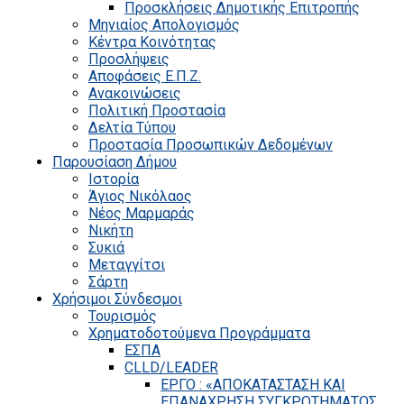
Προσκλήσεις Δημοτικής Επιτροπής
Μηνιαίος Απολογισμός
Κέντρα Κοινότητας
Προσλήψεις
Αποφάσεις Ε.Π.Ζ.
Ανακοινώσεις
Πολιτική Προστασία
Δελτία Τύπου
Προστασία Προσωπικών Δεδομένων
Παρουσίαση Δήμου
Ιστορία
Άγιος Νικόλαος
Νέος Μαρμαράς
Νικήτη
Συκιά
Μεταγγίτσι
Σάρτη
Χρήσιμοι Σύνδεσμοι
Τουρισμός
Χρηματοδοτούμενα Προγράμματα
ΕΣΠΑ
CLLD/LEADER
ΕΡΓΟ : «ΑΠΟΚΑΤΑΣΤΑΣΗ ΚΑΙ
ΕΠΑΝΑΧΡΗΣΗ ΣΥΓΚΡΟΤΗΜΑΤΟΣ