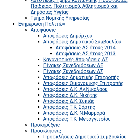
Αυτοτελές Τμήμα Κοινωνικής Προστασίας,
Παιδείας, Πολιτισμού, Αθλητισμού και
Δημόσιας Υγείας
Τμήμα Νομικής Υπηρεσίας
Ενημέρωση Πολιτών
Αποφάσεις
Αποφάσεις Δημάρχου
Αποφάσεις Δημοτικού Συμβουλίου
Αποφάσεις ΔΣ έτους 2014
Αποφάσεις ΔΣ έτους 2013
Κανονιστικές Αποφάσεις ΔΣ
Πίνακες Συνεδριάσεων ΔΕ
Πίνακες Συνεδριάσεων ΔΣ
Αποφάσεις Δημοτικής Επιτροπής
Αποφάσεις Οικονομικής Επιτροπής
Αποφάσεις Δ.Κ. Αγ.Νικολάου
Αποφάσεις Δ.Κ. Νικήτης
Αποφάσεις Δ.Κ. Συκιάς
Αποφάσεις Τ.Κ. Σάρτης
Αποφάσεις Δ.Κ. Ν.Μαρμαρά
Αποφάσεις Τ.Κ. Μεταγγιτσίου
Προκηρύξεις
Προσκλήσεις
Προσκλήσεις Δημοτικού Συμβουλίου