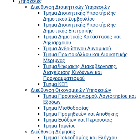
Υπηρεσίες
Διεύθυνση Διοικητικών Υπηρεσιών
Τμήμα Διοικητικής Υποστήριξης
Δημοτικού Συμβουλίου
Τμήμα Διοικητικής Υποστήριξης
Δημοτικής Επιτροπής
Τμήμα Δημοτικής Κατάστασης και
Ληξιαρχείου
Τμήμα Ανθρώπινου Δυναμικού
Τμήμα Πρωτοκόλλου και Διοικητικής
Μέριμνας
Τμήμα Ψηφιακής Διακυβέρνησης,
Διαχείρισης Κινδύνων και
Προγραμματισμού
Τμήμα ΚΕΠ
Διεύθυνση Οικονομικών Υπηρεσιών
Τμήμα Προϋπολογισμού, Λογιστηρίου και
Εξόδων
Τμήμα Μισθοδοσίας
Τμήμα Προμηθειών και Αποθήκης
Τμήμα Εσόδων και Περιουσίας
Τμήμα Ταμείου
Διεύθυνση Δόμησης
Τμήμα Πολεοδομίας και Ελέγχου