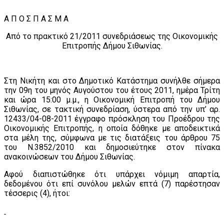
A Π Ο Σ Π Α Σ Μ Α
Από το πρακτικό 21/2011 συνεδριάσεως της Οικονομικής
Επιτροπής Δήμου Σιθωνίας.
Στη Νικήτη και στο Δημοτικό Κατάστημα συνήλθε σήμερα
την 09η του μηνός Αυγούστου του έτους 2011, ημέρα Τρίτη
και ώρα 15:00 μ.μ., η Οικονομική Επιτροπή του Δήμου
Σιθωνίας, σε τακτική συνεδρίαση, ύστερα από την υπ’ αρ.
12433/04-08-2011 έγγραφο πρόσκληση του Προέδρου της
Οικονομικής Επιτροπής, η οποία δόθηκε με αποδεικτικά
στα μέλη της, σύμφωνα με τις διατάξεις του άρθρου 75
του Ν.3852/2010 και δημοσιεύτηκε στον πίνακα
ανακοινώσεων του Δήμου Σιθωνίας.
Αφού διαπιστώθηκε ότι υπάρχει νόμιμη απαρτία,
δεδομένου ότι επί συνόλου μελών επτά (7) παρέστησαν
τέσσερις (4), ήτοι: