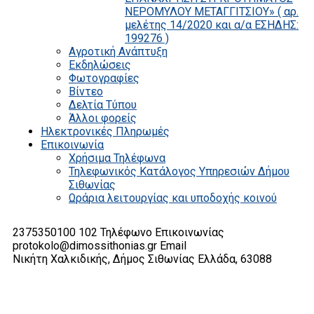
ΝΕΡΟΜΥΛΟΥ ΜΕΤΑΓΓΙΤΣΙΟΥ» ( αρ.
μελέτης 14/2020 και α/α ΕΣΗΔΗΣ:
199276 )
Αγροτική Ανάπτυξη
Εκδηλώσεις
Φωτογραφίες
Βίντεο
Δελτία Τύπου
Άλλοι φορείς
Ηλεκτρονικές Πληρωμές
Επικοινωνία
Χρήσιμα Τηλέφωνα
Τηλεφωνικός Κατάλογος Υπηρεσιών Δήμου
Σιθωνίας
Ωράρια λειτουργίας και υποδοχής κοινού
2375350100 102
Τηλέφωνο Επικοινωνίας
protokolo@dimossithonias.gr
Email
Νικήτη Χαλκιδικής, Δήμος Σιθωνίας
Ελλάδα, 63088