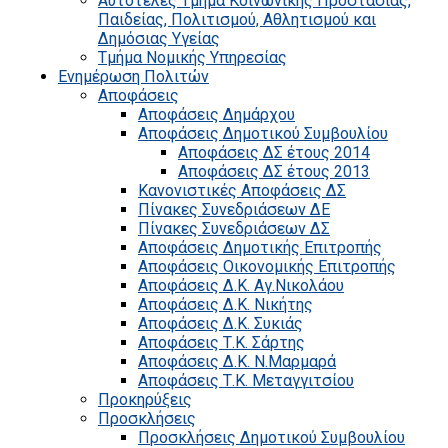
Αυτοτελές Τμήμα Κοινωνικής Προστασίας,
Παιδείας, Πολιτισμού, Αθλητισμού και
Δημόσιας Υγείας
Τμήμα Νομικής Υπηρεσίας
Ενημέρωση Πολιτών
Αποφάσεις
Αποφάσεις Δημάρχου
Αποφάσεις Δημοτικού Συμβουλίου
Αποφάσεις ΔΣ έτους 2014
Αποφάσεις ΔΣ έτους 2013
Κανονιστικές Αποφάσεις ΔΣ
Πίνακες Συνεδριάσεων ΔΕ
Πίνακες Συνεδριάσεων ΔΣ
Αποφάσεις Δημοτικής Επιτροπής
Αποφάσεις Οικονομικής Επιτροπής
Αποφάσεις Δ.Κ. Αγ.Νικολάου
Αποφάσεις Δ.Κ. Νικήτης
Αποφάσεις Δ.Κ. Συκιάς
Αποφάσεις Τ.Κ. Σάρτης
Αποφάσεις Δ.Κ. Ν.Μαρμαρά
Αποφάσεις Τ.Κ. Μεταγγιτσίου
Προκηρύξεις
Προσκλήσεις
Προσκλήσεις Δημοτικού Συμβουλίου