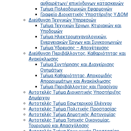
αυθαιρέτων/ επικίνδυνων κατασκευών
Τμήμα Πολεοδομικών Εφαρμογών
Γραφείο Διοικητικής Υποστήριξης Υ.ΔΟΜ
Διεύθυνση Τεχνικών Υπηρεσιών
Τμήμα Τεχνικών Έργων, Κτιριακών και
Υποδομών
Τμήμα Ηλεκτρομηχανολογικών,
Ενεργειακών Έργων και Συγκοινωνιών
Τμήμα Ύδρευσης – Αποχέτευσης
Διεύθυνση Περιβάλλοντος, Καθαριότητας και
Ανακύκλωσης
Τμήμα Συντήρησης και Διαχείρισης
Οχημάτων
Τμήμα Καθαριότητας, Αποκομιδής
Απορριμμάτων και Ανακύκλωσης
Τμήμα Περιβάλλοντος και Πρασίνου
Αυτοτελές Τμήμα Διοικητικής Υποστήριξης
Δημάρχου
Αυτοτελές Τμήμα Εσωτερικού Ελέγχου
Αυτοτελές Τμήμα Πολιτικής Προστασίας
Αυτοτελές Τμήμα Δημοτικής Αστυνομίας
Αυτοτελές Τμήμα Τοπικής Οικονομίας,
Τουρισμού και Απασχόλησης