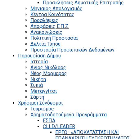
Προσκλήσεις Δημοτικής Επιτροπής
Μηνιαίος Απολογισμός
Κέντρα Κοινότητας
Προσλήψεις
Αποφάσεις Ε.Π.Ζ.
Ανακοινώσεις
Πολιτική Προστασία
Δελτία Τύπου
Προστασία Προσωπικών Δεδομένων
Παρουσίαση Δήμου
Ιστορία
Άγιος Νικόλαος
Νέος Μαρμαράς
Νικήτη
Συκιά
Μεταγγίτσι
Σάρτη
Χρήσιμοι Σύνδεσμοι
Τουρισμός
Χρηματοδοτούμενα Προγράμματα
ΕΣΠΑ
CLLD/LEADER
ΕΡΓΟ : «ΑΠΟΚΑΤΑΣΤΑΣΗ ΚΑΙ
ΕΠΑΝΑΧΡΗΣΗ ΣΥΓΚΡΟΤΗΜΑΤΟΣ