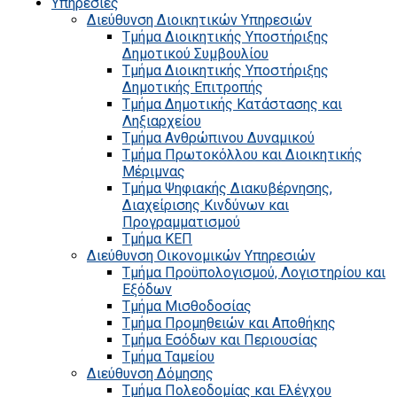
Υπηρεσίες
Διεύθυνση Διοικητικών Υπηρεσιών
Τμήμα Διοικητικής Υποστήριξης
Δημοτικού Συμβουλίου
Τμήμα Διοικητικής Υποστήριξης
Δημοτικής Επιτροπής
Τμήμα Δημοτικής Κατάστασης και
Ληξιαρχείου
Τμήμα Ανθρώπινου Δυναμικού
Τμήμα Πρωτοκόλλου και Διοικητικής
Μέριμνας
Τμήμα Ψηφιακής Διακυβέρνησης,
Διαχείρισης Κινδύνων και
Προγραμματισμού
Τμήμα ΚΕΠ
Διεύθυνση Οικονομικών Υπηρεσιών
Τμήμα Προϋπολογισμού, Λογιστηρίου και
Εξόδων
Τμήμα Μισθοδοσίας
Τμήμα Προμηθειών και Αποθήκης
Τμήμα Εσόδων και Περιουσίας
Τμήμα Ταμείου
Διεύθυνση Δόμησης
Τμήμα Πολεοδομίας και Ελέγχου