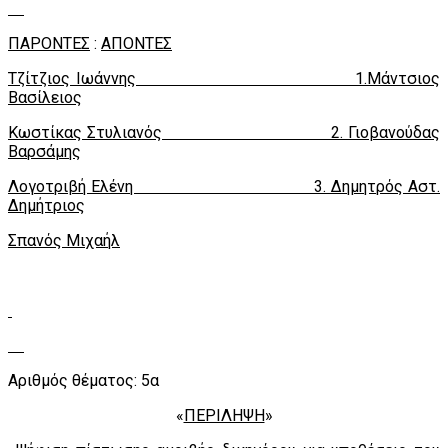
ΠΑΡΟΝΤΕΣ
:
AΠΟΝTEΣ
Τζίτζιος Ιωάννης 1.Μάντσιος
Βασίλειος
Κωστίκας Στυλιανός 2. Γιοβανούδας
Βαρσάμης
Λογοτριβή Ελένη 3. Δημητρός Αστ.
Δημήτριος
Σπανός Μιχαήλ
Αριθμός θέματος: 5α
«
ΠΕΡΙΛΗΨΗ
»