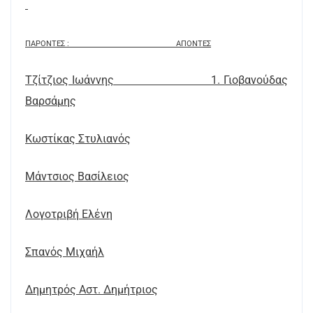
ΠΑΡΟΝΤΕΣ :
AΠΟΝTEΣ
Τζίτζιος Ιωάννης 1. Γιοβανούδας
Βαρσάμης
Κωστίκας Στυλιανός
Μάντσιος Βασίλειος
Λογοτριβή Ελένη
Σπανός Μιχαήλ
Δημητρός Αστ. Δημήτριος