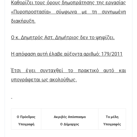
Καθορίζει τους όρους δημοπράτησης της εργασίας
«Πυροπροστασία» σύμφωνα με τη συνημμένη
διακήρυξη.
Ο κ. Δημητρός Αστ. Δημήτριος δεν το ψηφίζει.
Η απόφαση αυτή έλαβε αύξοντα αριθμό: 179/2011
Έτσι έχει συνταχθεί το πρακτικό αυτό και
υπογράφεται ως ακολούθως.
Ο Πρόεδρος
Ακριβές Απόσπασμα
Τα μέλη
Υπογραφή
Ο Δήμαρχος
Υπογραφές