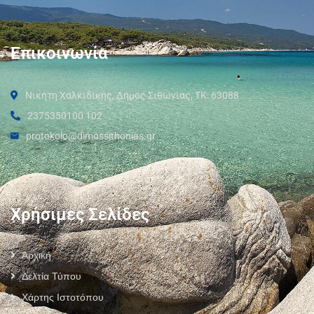
Επικοινωνία
Νικήτη Χαλκιδικής, Δήμος Σιθωνίας, ΤΚ: 63088
2375350100 102
protokolo@dimossithonias.gr
Χρήσιμες Σελίδες
Αρχική
Δελτία Τύπου
Χάρτης Ιστοτόπου