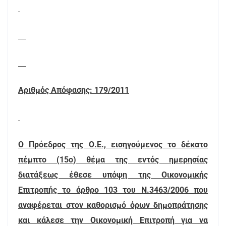
Αριθμός Απόφασης: 179/2011
Ο Πρόεδρος της Ο.Ε., εισηγούμενος το δέκατο
πέμπτο (15ο) θέμα της εντός ημερησίας
διατάξεως έθεσε υπόψη της Οικονομικής
Επιτροπής το άρθρο 103 του Ν.3463/2006 που
αναφέρεται στον καθορισμό όρων δημοπράτησης
και κάλεσε την Οικονομική Επιτροπή για να