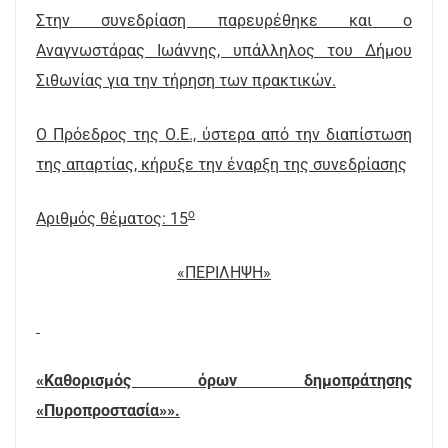
Στην συνεδρίαση παρευρέθηκε και ο
Αναγνωστάρας Ιωάννης, υπάλληλος του Δήμου
Σιθωνίας για την τήρηση των πρακτικών.
Ο Πρόεδρος της Ο.Ε., ύστερα από την διαπίστωση
της απαρτίας, κήρυξε την έναρξη της συνεδρίασης
ο
Αριθμός θέματος: 15
«
ΠΕΡΙΛΗΨΗ
»
«Καθορισμός όρων δημοπράτησης
«Πυροπροστασία»».