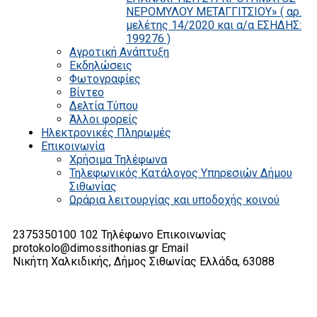
ΝΕΡΟΜΥΛΟΥ ΜΕΤΑΓΓΙΤΣΙΟΥ» ( αρ.
μελέτης 14/2020 και α/α ΕΣΗΔΗΣ:
199276 )
Αγροτική Ανάπτυξη
Εκδηλώσεις
Φωτογραφίες
Βίντεο
Δελτία Τύπου
Άλλοι φορείς
Ηλεκτρονικές Πληρωμές
Επικοινωνία
Χρήσιμα Τηλέφωνα
Τηλεφωνικός Κατάλογος Υπηρεσιών Δήμου
Σιθωνίας
Ωράρια λειτουργίας και υποδοχής κοινού
2375350100 102
Τηλέφωνο Επικοινωνίας
protokolo@dimossithonias.gr
Email
Νικήτη Χαλκιδικής, Δήμος Σιθωνίας
Ελλάδα, 63088