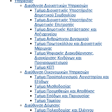
Υπηρεσίες
Διεύθυνση Διοικητικών Υπηρεσιών
Τμήμα Διοικητικής Υποστήριξης
Δημοτικού Συμβουλίου
Τμήμα Διοικητικής Υποστήριξης
Δημοτικής Επιτροπής
Τμήμα Δημοτικής Κατάστασης και
Ληξιαρχείου
Τμήμα Ανθρώπινου Δυναμικού
Τμήμα Πρωτοκόλλου και Διοικητικής
Μέριμνας
Τμήμα Ψηφιακής Διακυβέρνησης,
Διαχείρισης Κινδύνων και
Προγραμματισμού
Τμήμα ΚΕΠ
Διεύθυνση Οικονομικών Υπηρεσιών
Τμήμα Προϋπολογισμού, Λογιστηρίου και
Εξόδων
Τμήμα Μισθοδοσίας
Τμήμα Προμηθειών και Αποθήκης
Τμήμα Εσόδων και Περιουσίας
Τμήμα Ταμείου
Διεύθυνση Δόμησης
Τμήμα Πολεοδομίας και Ελέγχου