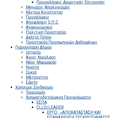
Προσκλήσεις Δημοτικής Επιτροπής
Μηνιαίος Απολογισμός
Κέντρα Κοινότητας
Προσλήψεις
Αποφάσεις Ε.Π.Ζ.
Ανακοινώσεις
Πολιτική Προστασία
Δελτία Τύπου
Προστασία Προσωπικών Δεδομένων
Παρουσίαση Δήμου
Ιστορία
Άγιος Νικόλαος
Νέος Μαρμαράς
Νικήτη
Συκιά
Μεταγγίτσι
Σάρτη
Χρήσιμοι Σύνδεσμοι
Τουρισμός
Χρηματοδοτούμενα Προγράμματα
ΕΣΠΑ
CLLD/LEADER
ΕΡΓΟ : «ΑΠΟΚΑΤΑΣΤΑΣΗ ΚΑΙ
ΕΠΑΝΑΧΡΗΣΗ ΣΥΓΚΡΟΤΗΜΑΤΟΣ