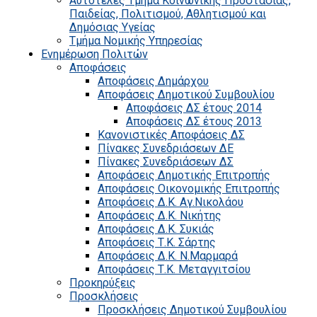
Αυτοτελές Τμήμα Κοινωνικής Προστασίας,
Παιδείας, Πολιτισμού, Αθλητισμού και
Δημόσιας Υγείας
Τμήμα Νομικής Υπηρεσίας
Ενημέρωση Πολιτών
Αποφάσεις
Αποφάσεις Δημάρχου
Αποφάσεις Δημοτικού Συμβουλίου
Αποφάσεις ΔΣ έτους 2014
Αποφάσεις ΔΣ έτους 2013
Κανονιστικές Αποφάσεις ΔΣ
Πίνακες Συνεδριάσεων ΔΕ
Πίνακες Συνεδριάσεων ΔΣ
Αποφάσεις Δημοτικής Επιτροπής
Αποφάσεις Οικονομικής Επιτροπής
Αποφάσεις Δ.Κ. Αγ.Νικολάου
Αποφάσεις Δ.Κ. Νικήτης
Αποφάσεις Δ.Κ. Συκιάς
Αποφάσεις Τ.Κ. Σάρτης
Αποφάσεις Δ.Κ. Ν.Μαρμαρά
Αποφάσεις Τ.Κ. Μεταγγιτσίου
Προκηρύξεις
Προσκλήσεις
Προσκλήσεις Δημοτικού Συμβουλίου