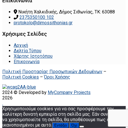
Επικοινωνία
Νικήτη Χαλκιδικής, Δήμος Σιθωνίας, ΤΚ: 63088
2375350100 102
protokolo@dimossithonias.gr
Χρήσιμες Σελίδες
Αρχική
Δελτία Τύπου
Χάρτης Ιστοτόπου
Επικοινωνία
Πολιτική Προστασίας Προσωπικών Δεδομένων
–
Πολιτική Cookies
–
Όροι Χρήσης
2024 © Developed by
MyCompany Projects
2026
.
Χρησιμοποιούμε cookies για να σας προσφέρουμε την
καλύτερη δυνατή εμπειρία στη σελίδα μας. Εάν συνεχίσετε
να χρησιμοποιείτε τη σελίδα, θα υποθέσουμε πως είστε
ικανοποιημένοι με αυτό.
Εντάξει
Όχι