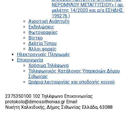
ΝΕΡΟΜΥΛΟΥ ΜΕΤΑΓΓΙΤΣΙΟΥ» ( αρ.
μελέτης 14/2020 και α/α ΕΣΗΔΗΣ:
199276 )
Αγροτική Ανάπτυξη
Εκδηλώσεις
Φωτογραφίες
Βίντεο
Δελτία Τύπου
Άλλοι φορείς
Ηλεκτρονικές Πληρωμές
Επικοινωνία
Χρήσιμα Τηλέφωνα
Τηλεφωνικός Κατάλογος Υπηρεσιών Δήμου
Σιθωνίας
Ωράρια λειτουργίας και υποδοχής κοινού
2375350100 102
Τηλέφωνο Επικοινωνίας
protokolo@dimossithonias.gr
Email
Νικήτη Χαλκιδικής, Δήμος Σιθωνίας
Ελλάδα, 63088