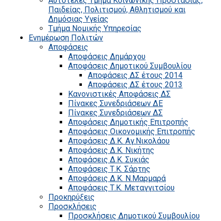
Αυτοτελές Τμήμα Κοινωνικής Προστασίας,
Παιδείας, Πολιτισμού, Αθλητισμού και
Δημόσιας Υγείας
Τμήμα Νομικής Υπηρεσίας
Ενημέρωση Πολιτών
Αποφάσεις
Αποφάσεις Δημάρχου
Αποφάσεις Δημοτικού Συμβουλίου
Αποφάσεις ΔΣ έτους 2014
Αποφάσεις ΔΣ έτους 2013
Κανονιστικές Αποφάσεις ΔΣ
Πίνακες Συνεδριάσεων ΔΕ
Πίνακες Συνεδριάσεων ΔΣ
Αποφάσεις Δημοτικής Επιτροπής
Αποφάσεις Οικονομικής Επιτροπής
Αποφάσεις Δ.Κ. Αγ.Νικολάου
Αποφάσεις Δ.Κ. Νικήτης
Αποφάσεις Δ.Κ. Συκιάς
Αποφάσεις Τ.Κ. Σάρτης
Αποφάσεις Δ.Κ. Ν.Μαρμαρά
Αποφάσεις Τ.Κ. Μεταγγιτσίου
Προκηρύξεις
Προσκλήσεις
Προσκλήσεις Δημοτικού Συμβουλίου