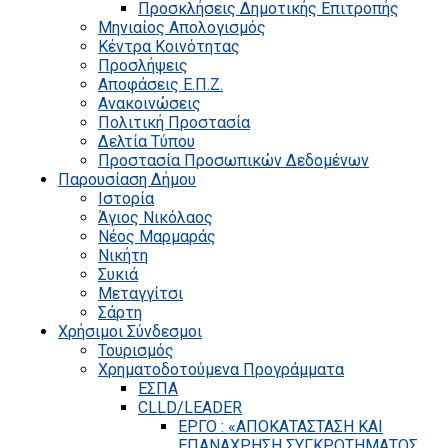
Προσκλήσεις Δημοτικής Επιτροπής
Μηνιαίος Απολογισμός
Κέντρα Κοινότητας
Προσλήψεις
Αποφάσεις Ε.Π.Ζ.
Ανακοινώσεις
Πολιτική Προστασία
Δελτία Τύπου
Προστασία Προσωπικών Δεδομένων
Παρουσίαση Δήμου
Ιστορία
Άγιος Νικόλαος
Νέος Μαρμαράς
Νικήτη
Συκιά
Μεταγγίτσι
Σάρτη
Χρήσιμοι Σύνδεσμοι
Τουρισμός
Χρηματοδοτούμενα Προγράμματα
ΕΣΠΑ
CLLD/LEADER
ΕΡΓΟ : «ΑΠΟΚΑΤΑΣΤΑΣΗ ΚΑΙ
ΕΠΑΝΑΧΡΗΣΗ ΣΥΓΚΡΟΤΗΜΑΤΟΣ