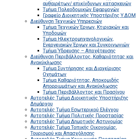
αυθαιρέτων/ επικίνδυνων κατασκευών
Τμήμα Πολεοδομικών Εφαρμογών
Γραφείο Διοικητικής Υποστήριξης Υ.ΔΟΜ
Διεύθυνση Τεχνικών Υπηρεσιών
Τμήμα Τεχνικών Έργων, Κτιριακών και
Υποδομών
Τμήμα Ηλεκτρομηχανολογικών,
Ενεργειακών Έργων και Συγκοινωνιών
Τμήμα Ύδρευσης – Αποχέτευσης
Διεύθυνση Περιβάλλοντος, Καθαριότητας και
Ανακύκλωσης
Τμήμα Συντήρησης και Διαχείρισης
Οχημάτων
Τμήμα Καθαριότητας, Αποκομιδής
Απορριμμάτων και Ανακύκλωσης
Τμήμα Περιβάλλοντος και Πρασίνου
Αυτοτελές Τμήμα Διοικητικής Υποστήριξης
Δημάρχου
Αυτοτελές Τμήμα Εσωτερικού Ελέγχου
Αυτοτελές Τμήμα Πολιτικής Προστασίας
Αυτοτελές Τμήμα Δημοτικής Αστυνομίας
Αυτοτελές Τμήμα Τοπικής Οικονομίας,
Τουρισμού και Απασχόλησης