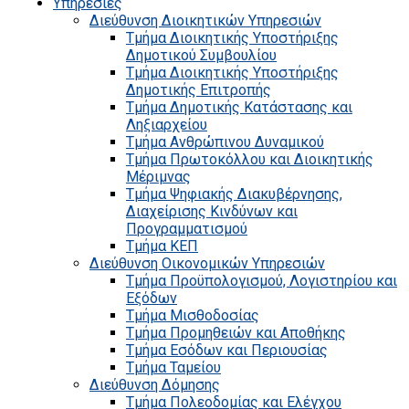
Υπηρεσίες
Διεύθυνση Διοικητικών Υπηρεσιών
Τμήμα Διοικητικής Υποστήριξης
Δημοτικού Συμβουλίου
Τμήμα Διοικητικής Υποστήριξης
Δημοτικής Επιτροπής
Τμήμα Δημοτικής Κατάστασης και
Ληξιαρχείου
Τμήμα Ανθρώπινου Δυναμικού
Τμήμα Πρωτοκόλλου και Διοικητικής
Μέριμνας
Τμήμα Ψηφιακής Διακυβέρνησης,
Διαχείρισης Κινδύνων και
Προγραμματισμού
Τμήμα ΚΕΠ
Διεύθυνση Οικονομικών Υπηρεσιών
Τμήμα Προϋπολογισμού, Λογιστηρίου και
Εξόδων
Τμήμα Μισθοδοσίας
Τμήμα Προμηθειών και Αποθήκης
Τμήμα Εσόδων και Περιουσίας
Τμήμα Ταμείου
Διεύθυνση Δόμησης
Τμήμα Πολεοδομίας και Ελέγχου