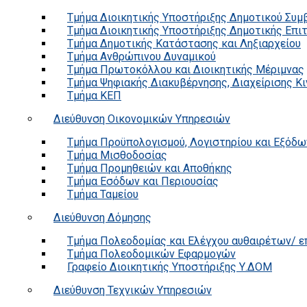
Τμήμα Διοικητικής Υποστήριξης Δημοτικού Συμ
Τμήμα Διοικητικής Υποστήριξης Δημοτικής Επι
Τμήμα Δημοτικής Κατάστασης και Ληξιαρχείου
Τμήμα Ανθρώπινου Δυναμικού
Τμήμα Πρωτοκόλλου και Διοικητικής Μέριμνας
Τμήμα Ψηφιακής Διακυβέρνησης, Διαχείρισης Κ
Τμήμα ΚΕΠ
Διεύθυνση Οικονομικών Υπηρεσιών
Τμήμα Προϋπολογισμού, Λογιστηρίου και Εξόδω
Τμήμα Μισθοδοσίας
Τμήμα Προμηθειών και Αποθήκης
Τμήμα Εσόδων και Περιουσίας
Τμήμα Ταμείου
Διεύθυνση Δόμησης
Τμήμα Πολεοδομίας και Ελέγχου αυθαιρέτων/ 
Τμήμα Πολεοδομικών Εφαρμογών
Γραφείο Διοικητικής Υποστήριξης Υ.ΔΟΜ
Διεύθυνση Τεχνικών Υπηρεσιών