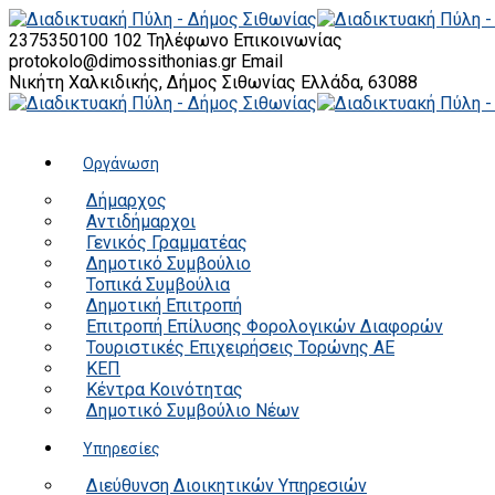
2375350100 102
Τηλέφωνο Επικοινωνίας
protokolo@dimossithonias.gr
Email
Νικήτη Χαλκιδικής, Δήμος Σιθωνίας
Ελλάδα, 63088
Οργάνωση
Δήμαρχος
Αντιδήμαρχοι
Γενικός Γραμματέας
Δημοτικό Συμβούλιο
Τοπικά Συμβούλια
Δημοτική Επιτροπή
Επιτροπή Επίλυσης Φορολογικών Διαφορών
Τουριστικές Επιχειρήσεις Τορώνης ΑΕ
ΚΕΠ
Κέντρα Κοινότητας
Δημοτικό Συμβούλιο Νέων
Υπηρεσίες
Διεύθυνση Διοικητικών Υπηρεσιών