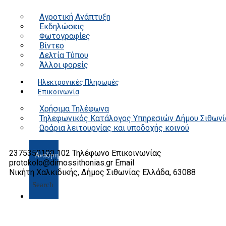
Αγροτική Ανάπτυξη
Εκδηλώσεις
Φωτογραφίες
Βίντεο
Δελτία Τύπου
Άλλοι φορείς
Ηλεκτρονικές Πληρωμές
Επικοινωνία
Χρήσιμα Τηλέφωνα
Τηλεφωνικός Κατάλογος Υπηρεσιών Δήμου Σιθωνί
Ωράρια λειτουργίας και υποδοχής κοινού
2375350100 102
Τηλέφωνο Επικοινωνίας
protokolo@dimossithonias.gr
Email
Νικήτη Χαλκιδικής, Δήμος Σιθωνίας
Ελλάδα, 63088
Search