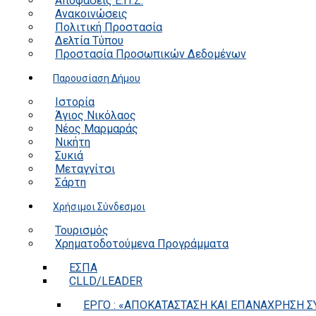
Αποφάσεις Ε.Π.Ζ.
Ανακοινώσεις
Πολιτική Προστασία
Δελτία Τύπου
Προστασία Προσωπικών Δεδομένων
Παρουσίαση Δήμου
Ιστορία
Άγιος Νικόλαος
Νέος Μαρμαράς
Νικήτη
Συκιά
Μεταγγίτσι
Σάρτη
Χρήσιμοι Σύνδεσμοι
Τουρισμός
Χρηματοδοτούμενα Προγράμματα
ΕΣΠΑ
CLLD/LEADER
ΕΡΓΟ : «ΑΠΟΚΑΤΑΣΤΑΣΗ ΚΑΙ ΕΠΑΝΑΧΡΗΣΗ ΣΥ