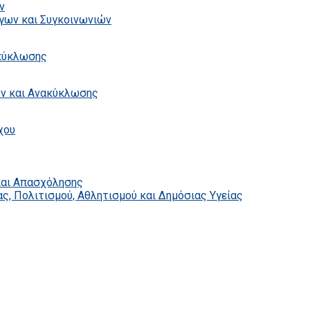
ν
γων και Συγκοινωνιών
ακύκλωσης
ων και Ανακύκλωσης
χου
και Απασχόλησης
ς, Πολιτισμού, Αθλητισμού και Δημόσιας Υγείας