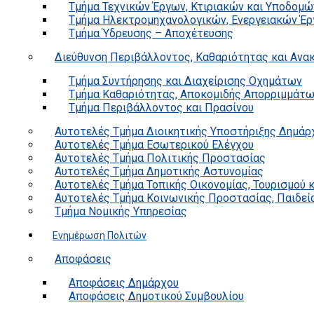
Τμήμα Τεχνικών Έργων, Κτιριακών και Υποδομώ
Τμήμα Ηλεκτρομηχανολογικών, Ενεργειακών Έρ
Τμήμα Ύδρευσης – Αποχέτευσης
Διεύθυνση Περιβάλλοντος, Καθαριότητας και Αν
Τμήμα Συντήρησης και Διαχείρισης Οχημάτων
Τμήμα Καθαριότητας, Αποκομιδής Απορριμμάτ
Τμήμα Περιβάλλοντος και Πρασίνου
Αυτοτελές Τμήμα Διοικητικής Υποστήριξης Δημάρ
Αυτοτελές Τμήμα Εσωτερικού Ελέγχου
Αυτοτελές Τμήμα Πολιτικής Προστασίας
Αυτοτελές Τμήμα Δημοτικής Αστυνομίας
Αυτοτελές Τμήμα Τοπικής Οικονομίας, Τουρισμού 
Αυτοτελές Τμήμα Κοινωνικής Προστασίας, Παιδεία
Τμήμα Νομικής Υπηρεσίας
Ενημέρωση Πολιτών
Αποφάσεις
Αποφάσεις Δημάρχου
Αποφάσεις Δημοτικού Συμβουλίου