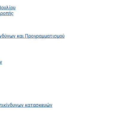
βουλίου
τροπής
ινδύνων και Προγραμματισμού
ν
επικίνδυνων κατασκευών