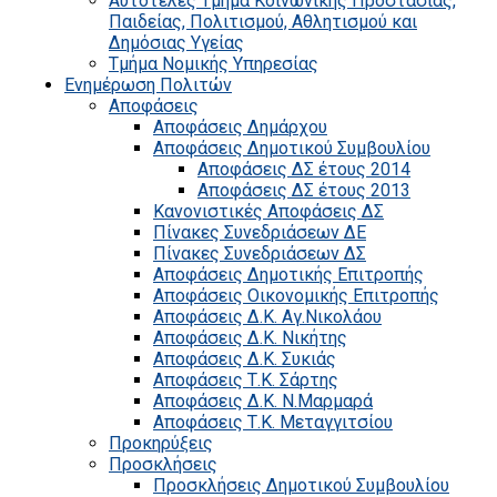
Αυτοτελές Τμήμα Κοινωνικής Προστασίας,
Παιδείας, Πολιτισμού, Αθλητισμού και
Δημόσιας Υγείας
Τμήμα Νομικής Υπηρεσίας
Ενημέρωση Πολιτών
Αποφάσεις
Αποφάσεις Δημάρχου
Αποφάσεις Δημοτικού Συμβουλίου
Αποφάσεις ΔΣ έτους 2014
Αποφάσεις ΔΣ έτους 2013
Κανονιστικές Αποφάσεις ΔΣ
Πίνακες Συνεδριάσεων ΔΕ
Πίνακες Συνεδριάσεων ΔΣ
Αποφάσεις Δημοτικής Επιτροπής
Αποφάσεις Οικονομικής Επιτροπής
Αποφάσεις Δ.Κ. Αγ.Νικολάου
Αποφάσεις Δ.Κ. Νικήτης
Αποφάσεις Δ.Κ. Συκιάς
Αποφάσεις Τ.Κ. Σάρτης
Αποφάσεις Δ.Κ. Ν.Μαρμαρά
Αποφάσεις Τ.Κ. Μεταγγιτσίου
Προκηρύξεις
Προσκλήσεις
Προσκλήσεις Δημοτικού Συμβουλίου