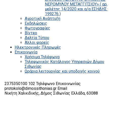
ΝΕΡΟΜΥΛΟΥ ΜΕΤΑΓΓΙΤΣΙΟΥ» ( αρ.
μελέτης 14/2020 και α/α ΕΣΗΔΗΣ:
199276 )
Αγροτική Ανάπτυξη
Εκδηλώσεις
Φωτογραφίες
Βίντεο
Δελτία Τύπου
Άλλοι φορείς
Ηλεκτρονικές Πληρωμές
Επικοινωνία
Χρήσιμα Τηλέφωνα
Τηλεφωνικός Κατάλογος Υπηρεσιών Δήμου
Σιθωνίας
Ωράρια λειτουργίας και υποδοχής κοινού
2375350100 102
Τηλέφωνο Επικοινωνίας
protokolo@dimossithonias.gr
Email
Νικήτη Χαλκιδικής, Δήμος Σιθωνίας
Ελλάδα, 63088