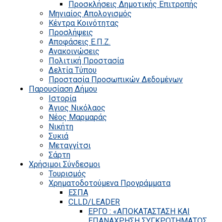
Προσκλήσεις Δημοτικής Επιτροπής
Μηνιαίος Απολογισμός
Κέντρα Κοινότητας
Προσλήψεις
Αποφάσεις Ε.Π.Ζ.
Ανακοινώσεις
Πολιτική Προστασία
Δελτία Τύπου
Προστασία Προσωπικών Δεδομένων
Παρουσίαση Δήμου
Ιστορία
Άγιος Νικόλαος
Νέος Μαρμαράς
Νικήτη
Συκιά
Μεταγγίτσι
Σάρτη
Χρήσιμοι Σύνδεσμοι
Τουρισμός
Χρηματοδοτούμενα Προγράμματα
ΕΣΠΑ
CLLD/LEADER
ΕΡΓΟ : «ΑΠΟΚΑΤΑΣΤΑΣΗ ΚΑΙ
ΕΠΑΝΑΧΡΗΣΗ ΣΥΓΚΡΟΤΗΜΑΤΟΣ