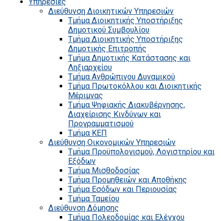
Υπηρεσίες
Διεύθυνση Διοικητικών Υπηρεσιών
Τμήμα Διοικητικής Υποστήριξης
Δημοτικού Συμβουλίου
Τμήμα Διοικητικής Υποστήριξης
Δημοτικής Επιτροπής
Τμήμα Δημοτικής Κατάστασης και
Ληξιαρχείου
Τμήμα Ανθρώπινου Δυναμικού
Τμήμα Πρωτοκόλλου και Διοικητικής
Μέριμνας
Τμήμα Ψηφιακής Διακυβέρνησης,
Διαχείρισης Κινδύνων και
Προγραμματισμού
Τμήμα ΚΕΠ
Διεύθυνση Οικονομικών Υπηρεσιών
Τμήμα Προϋπολογισμού, Λογιστηρίου και
Εξόδων
Τμήμα Μισθοδοσίας
Τμήμα Προμηθειών και Αποθήκης
Τμήμα Εσόδων και Περιουσίας
Τμήμα Ταμείου
Διεύθυνση Δόμησης
Τμήμα Πολεοδομίας και Ελέγχου