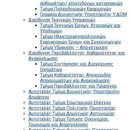
αυθαιρέτων/ επικίνδυνων κατασκευών
Τμήμα Πολεοδομικών Εφαρμογών
Γραφείο Διοικητικής Υποστήριξης Υ.ΔΟΜ
Διεύθυνση Τεχνικών Υπηρεσιών
Τμήμα Τεχνικών Έργων, Κτιριακών και
Υποδομών
Τμήμα Ηλεκτρομηχανολογικών,
Ενεργειακών Έργων και Συγκοινωνιών
Τμήμα Ύδρευσης – Αποχέτευσης
Διεύθυνση Περιβάλλοντος, Καθαριότητας και
Ανακύκλωσης
Τμήμα Συντήρησης και Διαχείρισης
Οχημάτων
Τμήμα Καθαριότητας, Αποκομιδής
Απορριμμάτων και Ανακύκλωσης
Τμήμα Περιβάλλοντος και Πρασίνου
Αυτοτελές Τμήμα Διοικητικής Υποστήριξης
Δημάρχου
Αυτοτελές Τμήμα Εσωτερικού Ελέγχου
Αυτοτελές Τμήμα Πολιτικής Προστασίας
Αυτοτελές Τμήμα Δημοτικής Αστυνομίας
Αυτοτελές Τμήμα Τοπικής Οικονομίας,
Τουρισμού και Απασχόλησης