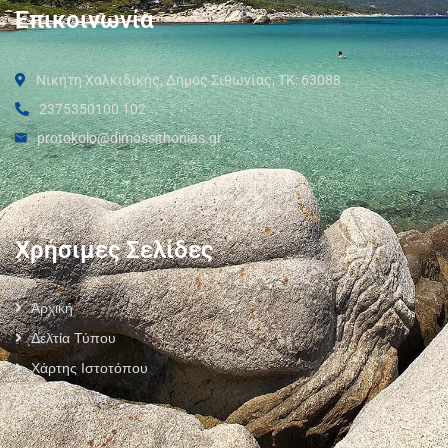
Επικοινωνία
Νικήτη Χαλκιδικής, Δήμος Σιθωνίας, ΤΚ: 63088
2375350100 102
protokolo@dimossithonias.gr
Χρήσιμες Σελίδες
Αρχική
Δελτία Τύπου
Χάρτης Ιστοτόπου
Επικοινωνία