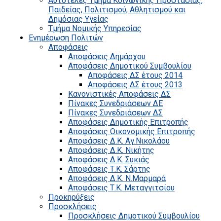
Αυτοτελές Τμήμα Κοινωνικής Προστασίας,
Παιδείας, Πολιτισμού, Αθλητισμού και
Δημόσιας Υγείας
Τμήμα Νομικής Υπηρεσίας
Ενημέρωση Πολιτών
Αποφάσεις
Αποφάσεις Δημάρχου
Αποφάσεις Δημοτικού Συμβουλίου
Αποφάσεις ΔΣ έτους 2014
Αποφάσεις ΔΣ έτους 2013
Κανονιστικές Αποφάσεις ΔΣ
Πίνακες Συνεδριάσεων ΔΕ
Πίνακες Συνεδριάσεων ΔΣ
Αποφάσεις Δημοτικής Επιτροπής
Αποφάσεις Οικονομικής Επιτροπής
Αποφάσεις Δ.Κ. Αγ.Νικολάου
Αποφάσεις Δ.Κ. Νικήτης
Αποφάσεις Δ.Κ. Συκιάς
Αποφάσεις Τ.Κ. Σάρτης
Αποφάσεις Δ.Κ. Ν.Μαρμαρά
Αποφάσεις Τ.Κ. Μεταγγιτσίου
Προκηρύξεις
Προσκλήσεις
Προσκλήσεις Δημοτικού Συμβουλίου