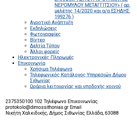
ΝΕΡΟΜΥΛΟΥ ΜΕΤΑΓΓΙΤΣΙΟΥ» ( αρ.
μελέτης 14/2020 και α/α ΕΣΗΔΗΣ:
199276 )
Αγροτική Ανάπτυξη
Εκδηλώσεις
Φωτογραφίες
Βίντεο
Δελτία Τύπου
Άλλοι φορείς
Ηλεκτρονικές Πληρωμές
Επικοινωνία
Χρήσιμα Τηλέφωνα
Τηλεφωνικός Κατάλογος Υπηρεσιών Δήμου
Σιθωνίας
Ωράρια λειτουργίας και υποδοχής κοινού
2375350100 102
Τηλέφωνο Επικοινωνίας
protokolo@dimossithonias.gr
Email
Νικήτη Χαλκιδικής, Δήμος Σιθωνίας
Ελλάδα, 63088