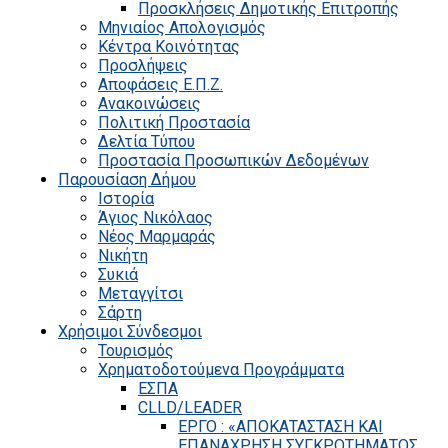
Προσκλήσεις Δημοτικής Επιτροπής
Μηνιαίος Απολογισμός
Κέντρα Κοινότητας
Προσλήψεις
Αποφάσεις Ε.Π.Ζ.
Ανακοινώσεις
Πολιτική Προστασία
Δελτία Τύπου
Προστασία Προσωπικών Δεδομένων
Παρουσίαση Δήμου
Ιστορία
Άγιος Νικόλαος
Νέος Μαρμαράς
Νικήτη
Συκιά
Μεταγγίτσι
Σάρτη
Χρήσιμοι Σύνδεσμοι
Τουρισμός
Χρηματοδοτούμενα Προγράμματα
ΕΣΠΑ
CLLD/LEADER
ΕΡΓΟ : «ΑΠΟΚΑΤΑΣΤΑΣΗ ΚΑΙ
ΕΠΑΝΑΧΡΗΣΗ ΣΥΓΚΡΟΤΗΜΑΤΟΣ