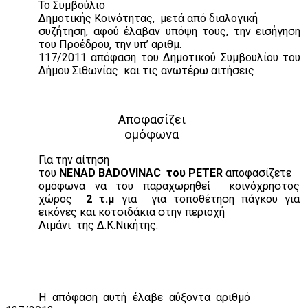
Το Συμβούλιο
Δημοτικής Κοινότητας,
μετά από διαλογική
συζήτηση, αφού έλαβαν υπόψη τους, την εισήγηση
του Προέδρου, την υπ’ αριθμ.
117/2011 απόφαση του Δημοτικού Συμβουλίου του
Δήμου Σιθωνίας
και τις ανωτέρω αιτήσεις
Αποφασίζει
ομόφωνα
Για την αίτηση
του
NENAD
BADOVINAC
του
PETER
αποφασίζετε
ομόφωνα να του παραχωρηθεί
κοινόχρηστος
χώρος
2 τ.μ
για
για τοποθέτηση πάγκου για
εικόνες και κοτσιδάκια στην περιοχή
Λιμάνι
της Δ.Κ.Νικήτης.
Η απόφαση αυτή έλαβε αύξοντα αριθμό