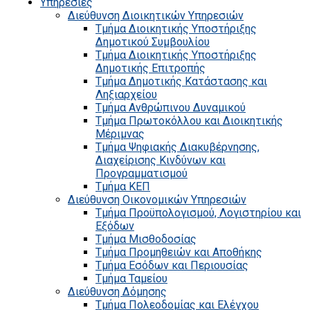
Υπηρεσίες
Διεύθυνση Διοικητικών Υπηρεσιών
Τμήμα Διοικητικής Υποστήριξης
Δημοτικού Συμβουλίου
Τμήμα Διοικητικής Υποστήριξης
Δημοτικής Επιτροπής
Τμήμα Δημοτικής Κατάστασης και
Ληξιαρχείου
Τμήμα Ανθρώπινου Δυναμικού
Τμήμα Πρωτοκόλλου και Διοικητικής
Μέριμνας
Τμήμα Ψηφιακής Διακυβέρνησης,
Διαχείρισης Κινδύνων και
Προγραμματισμού
Τμήμα ΚΕΠ
Διεύθυνση Οικονομικών Υπηρεσιών
Τμήμα Προϋπολογισμού, Λογιστηρίου και
Εξόδων
Τμήμα Μισθοδοσίας
Τμήμα Προμηθειών και Αποθήκης
Τμήμα Εσόδων και Περιουσίας
Τμήμα Ταμείου
Διεύθυνση Δόμησης
Τμήμα Πολεοδομίας και Ελέγχου