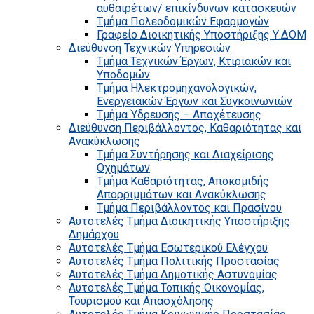
αυθαιρέτων/ επικίνδυνων κατασκευών
Τμήμα Πολεοδομικών Εφαρμογών
Γραφείο Διοικητικής Υποστήριξης Υ.ΔΟΜ
Διεύθυνση Τεχνικών Υπηρεσιών
Τμήμα Τεχνικών Έργων, Κτιριακών και
Υποδομών
Τμήμα Ηλεκτρομηχανολογικών,
Ενεργειακών Έργων και Συγκοινωνιών
Τμήμα Ύδρευσης – Αποχέτευσης
Διεύθυνση Περιβάλλοντος, Καθαριότητας και
Ανακύκλωσης
Τμήμα Συντήρησης και Διαχείρισης
Οχημάτων
Τμήμα Καθαριότητας, Αποκομιδής
Απορριμμάτων και Ανακύκλωσης
Τμήμα Περιβάλλοντος και Πρασίνου
Αυτοτελές Τμήμα Διοικητικής Υποστήριξης
Δημάρχου
Αυτοτελές Τμήμα Εσωτερικού Ελέγχου
Αυτοτελές Τμήμα Πολιτικής Προστασίας
Αυτοτελές Τμήμα Δημοτικής Αστυνομίας
Αυτοτελές Τμήμα Τοπικής Οικονομίας,
Τουρισμού και Απασχόλησης