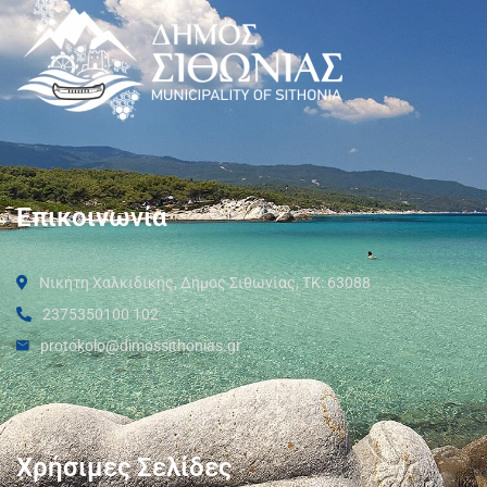
Επικοινωνία
Νικήτη Χαλκιδικής, Δήμος Σιθωνίας, ΤΚ: 63088
2375350100 102
protokolo@dimossithonias.gr
Χρήσιμες Σελίδες