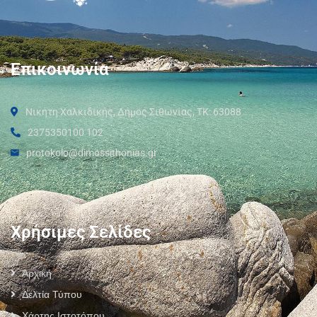
Επικοινωνία
Νικήτη Χαλκιδικής, Δήμος Σιθωνίας, ΤΚ: 63088
2375350100 102
protokolo@dimossithonias.gr
Χρήσιμες Σελίδες
Αρχική
Δελτία Τύπου
Χάρτης Ιστοτόπου