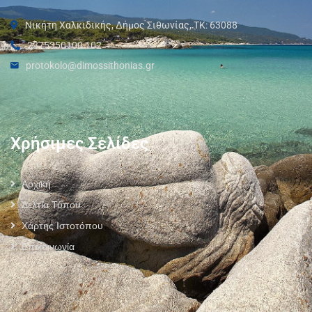
Νικήτη Χαλκιδικής, Δήμος Σιθωνίας, ΤΚ: 63088
2375350100 102
protokolo@dimossithonias.gr
Χρήσιμες Σελίδες
Αρχική
Δελτία Τύπου
Χάρτης Ιστοτόπου
Επικοινωνία