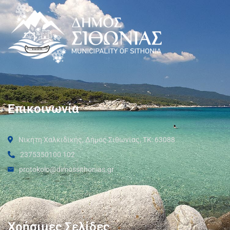
Επικοινωνία
Νικήτη Χαλκιδικής, Δήμος Σιθωνίας, ΤΚ: 63088
2375350100 102
protokolo@dimossithonias.gr
Χρήσιμες Σελίδες