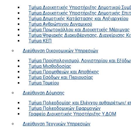
Τμήμα Διοικητικής Υποστήριξης Δημοτικού Συμ
Τμήμα Διοικητικής Υποστήριξης Δημοτικής Επι
Τμήμα Δημοτικής Κατάστασης και Ληξιαρχείου
Τμήμα Ανθρώπινου Δυναμικού
Τμήμα Πρωτοκόλλου και Διοικητικής Μέριμνας
Τμήμα Ψηφιακής Διακυβέρνησης, Διαχείρισης Κ
Τμήμα ΚΕΠ
Διεύθυνση Οικονομικών Υπηρεσιών
Τμήμα Προϋπολογισμού, Λογιστηρίου και Εξόδω
Τμήμα Μισθοδοσίας
Τμήμα Προμηθειών και Αποθήκης
Τμήμα Εσόδων και Περιουσίας
Τμήμα Ταμείου
Διεύθυνση Δόμησης
Τμήμα Πολεοδομίας και Ελέγχου αυθαιρέτων/ 
Τμήμα Πολεοδομικών Εφαρμογών
Γραφείο Διοικητικής Υποστήριξης Υ.ΔΟΜ
Διεύθυνση Τεχνικών Υπηρεσιών