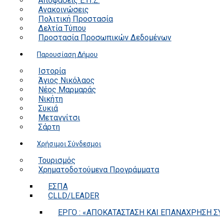
Αποφάσεις Ε.Π.Ζ.
Ανακοινώσεις
Πολιτική Προστασία
Δελτία Τύπου
Προστασία Προσωπικών Δεδομένων
Παρουσίαση Δήμου
Ιστορία
Άγιος Νικόλαος
Νέος Μαρμαράς
Νικήτη
Συκιά
Μεταγγίτσι
Σάρτη
Χρήσιμοι Σύνδεσμοι
Τουρισμός
Χρηματοδοτούμενα Προγράμματα
ΕΣΠΑ
CLLD/LEADER
ΕΡΓΟ : «ΑΠΟΚΑΤΑΣΤΑΣΗ ΚΑΙ ΕΠΑΝΑΧΡΗΣΗ ΣΥ