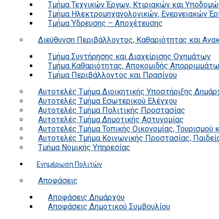
Τμήμα Τεχνικών Έργων, Κτιριακών και Υποδομώ
Τμήμα Ηλεκτρομηχανολογικών, Ενεργειακών Έρ
Τμήμα Ύδρευσης – Αποχέτευσης
Διεύθυνση Περιβάλλοντος, Καθαριότητας και Αν
Τμήμα Συντήρησης και Διαχείρισης Οχημάτων
Τμήμα Καθαριότητας, Αποκομιδής Απορριμμάτ
Τμήμα Περιβάλλοντος και Πρασίνου
Αυτοτελές Τμήμα Διοικητικής Υποστήριξης Δημάρ
Αυτοτελές Τμήμα Εσωτερικού Ελέγχου
Αυτοτελές Τμήμα Πολιτικής Προστασίας
Αυτοτελές Τμήμα Δημοτικής Αστυνομίας
Αυτοτελές Τμήμα Τοπικής Οικονομίας, Τουρισμού 
Αυτοτελές Τμήμα Κοινωνικής Προστασίας, Παιδεία
Τμήμα Νομικής Υπηρεσίας
Ενημέρωση Πολιτών
Αποφάσεις
Αποφάσεις Δημάρχου
Αποφάσεις Δημοτικού Συμβουλίου