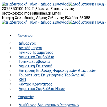
2375350100 102
Τηλέφωνο Επικοινωνίας
protokolo@dimossithonias.gr
Email
Νικήτη Χαλκιδικής, Δήμος Σιθωνίας
Ελλάδα, 63088
Οργάνωση
Δήμαρχος
Αντιδήμαρχοι
Γενικός Γραμματέας
Δημοτικό Συμβούλιο
Τοπικά Συμβούλια
Δημοτική Επιτροπή
Επιτροπή Επίλυσης Φορολογικών Διαφορών
Τουριστικές Επιχειρήσεις Τορώνης ΑΕ
ΚΕΠ
Κέντρα Κοινότητας
Δημοτικό Συμβούλιο Νέων
Υπηρεσίες
Διεύθυνση Διοικητικών Υπηρεσιών