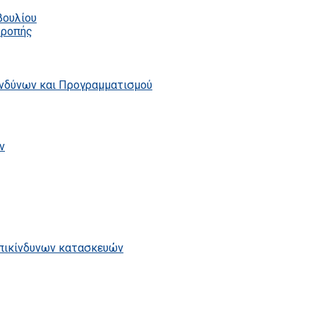
βουλίου
τροπής
ινδύνων και Προγραμματισμού
ν
επικίνδυνων κατασκευών