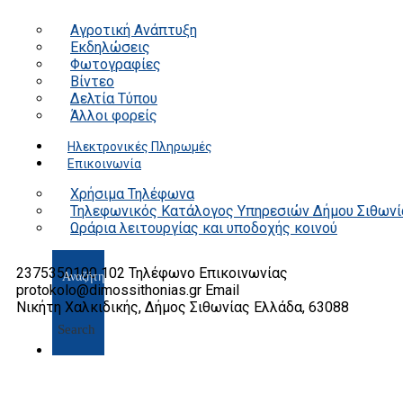
Αγροτική Ανάπτυξη
Εκδηλώσεις
Φωτογραφίες
Βίντεο
Δελτία Τύπου
Άλλοι φορείς
Ηλεκτρονικές Πληρωμές
Επικοινωνία
Χρήσιμα Τηλέφωνα
Τηλεφωνικός Κατάλογος Υπηρεσιών Δήμου Σιθωνί
Ωράρια λειτουργίας και υποδοχής κοινού
2375350100 102
Τηλέφωνο Επικοινωνίας
protokolo@dimossithonias.gr
Email
Νικήτη Χαλκιδικής, Δήμος Σιθωνίας
Ελλάδα, 63088
Search