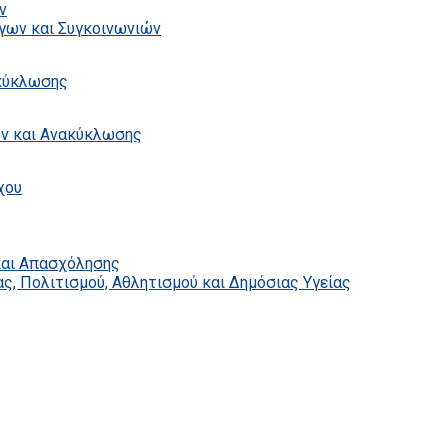
ν
γων και Συγκοινωνιών
ακύκλωσης
ων και Ανακύκλωσης
χου
και Απασχόλησης
ς, Πολιτισμού, Αθλητισμού και Δημόσιας Υγείας