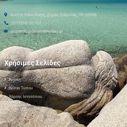
Νικήτη Χαλκιδικής, Δήμος Σιθωνίας, ΤΚ: 63088
2375350100 102
protokolo@dimossithonias.gr
Χρήσιμες Σελίδες
Αρχική
Δελτία Τύπου
Χάρτης Ιστοτόπου
Επικοινωνία