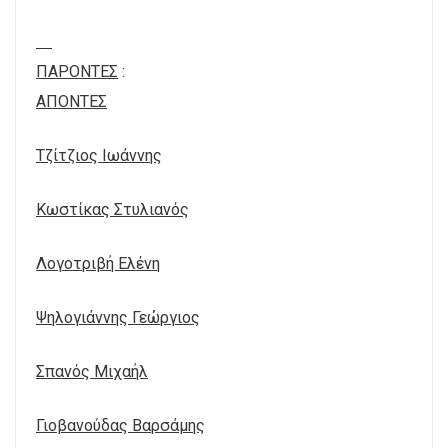
ΠΑΡΟΝΤΕΣ
:
AΠΟΝTEΣ
Τζίτζιος Ιωάννης
Κωστίκας Στυλιανός
Λογοτριβή Ελένη
Ψηλογιάννης Γεώργιος
Σπανός Μιχαήλ
Γιοβανούδας Βαρσάμης