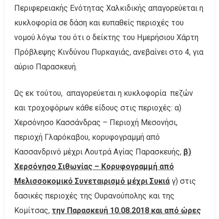
Περιφερειακής Ενότητας Χαλκιδικής απαγορεύεται η
κυκλοφορία σε δάση και ευπαθείς περιοχές του
νομού λόγω του ότι ο δείκτης του Ημερήσιου Χάρτη
Πρόβλεψης Κινδύνου Πυρκαγιάς, ανεβαίνει στο 4, για
αύριο Παρασκευή.
Ως εκ τούτου, απαγορεύεται η κυκλοφορία πεζών
και τροχοφόρων κάθε είδους στις περιοχές: α)
Χερσόνησο Κασσάνδρας – Περιοχή Μεσονήσι,
περιοχή Γλαρόκαβου, κορυφογραμμή από
Κασσανδρινό μέχρι Λουτρά Αγίας Παρασκευής,
β)
Χερσόνησο Σιθωνίας – Κορυφογραμμή από
Μελισσοκομικό Συνεταιρισμό μέχρι Συκιά
γ) στις
δασικές περιοχές της Ουρανούπολης και της
Κομίτσας,
την Παρασκευή 10.08.2018 και από ώρες