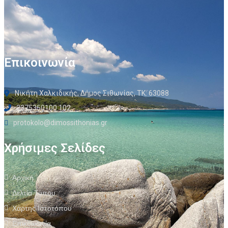
Επικοινωνία
Νικήτη Χαλκιδικής, Δήμος Σιθωνίας, ΤΚ: 63088
2375350100 102
protokolo@dimossithonias.gr
Χρήσιμες Σελίδες
Αρχική
Δελτία Τύπου
Χάρτης Ιστοτόπου
Επικοινωνία