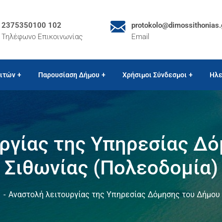
2375350100 102
protokolo@dimossithonias.
Τηλέφωνο Επικοινωνίας
Email
ιτών
Παρουσίαση Δήμου
Χρήσιμοι Σύνδεσμοι
Ηλε
ργίας της Yπηρεσίας Δ
Σιθωνίας (Πολεοδομία)
ς
Αναστολή λειτουργίας της Yπηρεσίας Δόμησης του Δήμου 