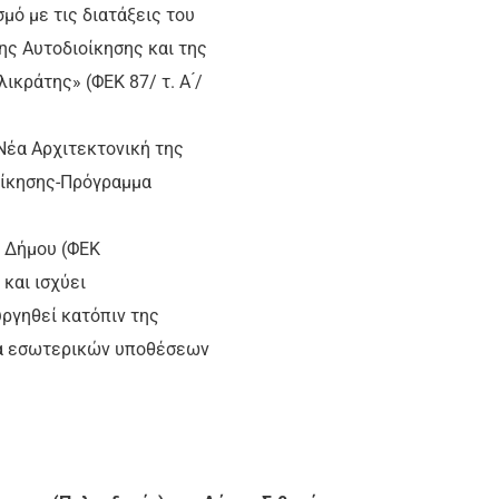
μό με τις διατάξεις του
ης Αυτοδιοίκησης και της
ράτης» (ΦΕΚ 87/ τ. Α ́/
«Νέα Αρχιτεκτονική της
οίκησης-Πρόγραμμα
υ Δήμου (ΦΕΚ
και ισχύει
υργηθεί κατόπιν της
ία εσωτερικών υποθέσεων