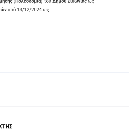
μησης (Πολεοδομία)
του
Δήμου Σιθωνίας
ως
τών
από 13/12/2024 ως
ΚΤΗΣ