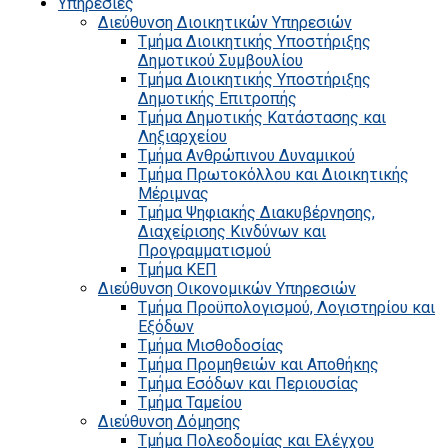
Υπηρεσίες
Διεύθυνση Διοικητικών Υπηρεσιών
Τμήμα Διοικητικής Υποστήριξης
Δημοτικού Συμβουλίου
Τμήμα Διοικητικής Υποστήριξης
Δημοτικής Επιτροπής
Τμήμα Δημοτικής Κατάστασης και
Ληξιαρχείου
Τμήμα Ανθρώπινου Δυναμικού
Τμήμα Πρωτοκόλλου και Διοικητικής
Μέριμνας
Τμήμα Ψηφιακής Διακυβέρνησης,
Διαχείρισης Κινδύνων και
Προγραμματισμού
Τμήμα ΚΕΠ
Διεύθυνση Οικονομικών Υπηρεσιών
Τμήμα Προϋπολογισμού, Λογιστηρίου και
Εξόδων
Τμήμα Μισθοδοσίας
Τμήμα Προμηθειών και Αποθήκης
Τμήμα Εσόδων και Περιουσίας
Τμήμα Ταμείου
Διεύθυνση Δόμησης
Τμήμα Πολεοδομίας και Ελέγχου