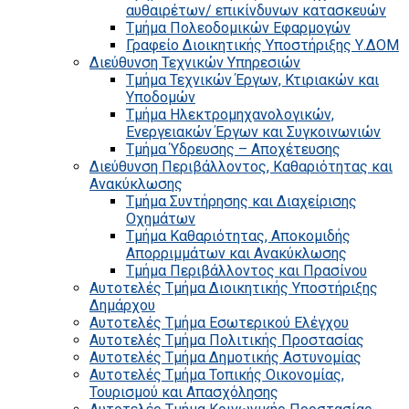
αυθαιρέτων/ επικίνδυνων κατασκευών
Τμήμα Πολεοδομικών Εφαρμογών
Γραφείο Διοικητικής Υποστήριξης Υ.ΔΟΜ
Διεύθυνση Τεχνικών Υπηρεσιών
Τμήμα Τεχνικών Έργων, Κτιριακών και
Υποδομών
Τμήμα Ηλεκτρομηχανολογικών,
Ενεργειακών Έργων και Συγκοινωνιών
Τμήμα Ύδρευσης – Αποχέτευσης
Διεύθυνση Περιβάλλοντος, Καθαριότητας και
Ανακύκλωσης
Τμήμα Συντήρησης και Διαχείρισης
Οχημάτων
Τμήμα Καθαριότητας, Αποκομιδής
Απορριμμάτων και Ανακύκλωσης
Τμήμα Περιβάλλοντος και Πρασίνου
Αυτοτελές Τμήμα Διοικητικής Υποστήριξης
Δημάρχου
Αυτοτελές Τμήμα Εσωτερικού Ελέγχου
Αυτοτελές Τμήμα Πολιτικής Προστασίας
Αυτοτελές Τμήμα Δημοτικής Αστυνομίας
Αυτοτελές Τμήμα Τοπικής Οικονομίας,
Τουρισμού και Απασχόλησης