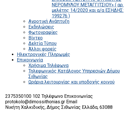
ΝΕΡΟΜΥΛΟΥ ΜΕΤΑΓΓΙΤΣΙΟΥ» ( αρ.
μελέτης 14/2020 και α/α ΕΣΗΔΗΣ:
199276 )
Αγροτική Ανάπτυξη
Εκδηλώσεις
Φωτογραφίες
Βίντεο
Δελτία Τύπου
Άλλοι φορείς
Ηλεκτρονικές Πληρωμές
Επικοινωνία
Χρήσιμα Τηλέφωνα
Τηλεφωνικός Κατάλογος Υπηρεσιών Δήμου
Σιθωνίας
Ωράρια λειτουργίας και υποδοχής κοινού
2375350100 102
Τηλέφωνο Επικοινωνίας
protokolo@dimossithonias.gr
Email
Νικήτη Χαλκιδικής, Δήμος Σιθωνίας
Ελλάδα, 63088