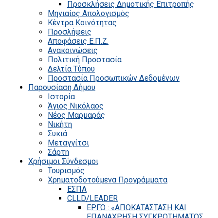
Προσκλήσεις Δημοτικής Επιτροπής
Μηνιαίος Απολογισμός
Κέντρα Κοινότητας
Προσλήψεις
Αποφάσεις Ε.Π.Ζ.
Ανακοινώσεις
Πολιτική Προστασία
Δελτία Τύπου
Προστασία Προσωπικών Δεδομένων
Παρουσίαση Δήμου
Ιστορία
Άγιος Νικόλαος
Νέος Μαρμαράς
Νικήτη
Συκιά
Μεταγγίτσι
Σάρτη
Χρήσιμοι Σύνδεσμοι
Τουρισμός
Χρηματοδοτούμενα Προγράμματα
ΕΣΠΑ
CLLD/LEADER
ΕΡΓΟ : «ΑΠΟΚΑΤΑΣΤΑΣΗ ΚΑΙ
ΕΠΑΝΑΧΡΗΣΗ ΣΥΓΚΡΟΤΗΜΑΤΟΣ