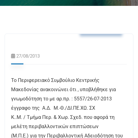
Δελτία Τύπου
27/08/2013
Το Περιφερειακό Συμβούλιο Κεντρικής
Μακεδονίας ανακοινώνει ότι , υποβλήθηκε για
γνωμοδότηση το με αρ.πρ. : 5557/26-07-2013
έγγραφο της Α.Δ. Μ.-Θ./ΔΙ.ΠΕ.ΧΩ. ΣΧ
Κ..Μ. / Τμήμα Περ. & Χωρ. Σχεδ. που αφορά τη
μελέτη περιβαλλοντικών επιπτώσεων
(Μ.Π.Ε.) για την Περιβαλλοντική Αδειοδότηση του