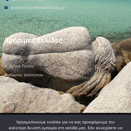
protokolo@dimossithonias.gr
Χρήσιμες Σελίδες
Αρχική
Δελτία Τύπου
Χάρτης Ιστοτόπου
Επικοινωνία
Πολιτική Προστασίας Προσωπικών Δεδομένων
–
Πολιτική Cookies
–
Χρησιμοποιούμε cookies για να σας προσφέρουμε την
Όροι Χρήσης
καλύτερη δυνατή εμπειρία στη σελίδα μας. Εάν συνεχίσετε να