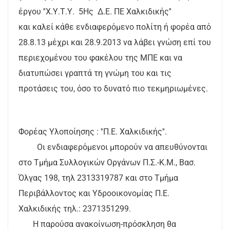
έργου ''Χ.Υ.Τ.Υ. 5Ης Δ.Ε. ΠΕ Χαλκιδικής''
και καλεί κάθε ενδιαφερόμενο πολίτη ή φορέα από
28.8.13 μέχρι και 28.9.2013 να λάβει γνώση επί του
περιεχομένου του φακέλου της ΜΠΕ και να
διατυπώσει γραπτά τη γνώμη του και τις
προτάσεις του, όσο το δυνατό πιο τεκμηριωμένες.
Φορέας Υλοποίησης : ''Π.Ε. Χαλκιδικής''.
Οι ενδιαφερόμενοι μπορούν να απευθύνονται
στο Τμήμα Συλλογικών Οργάνων Π.Σ.-Κ.Μ., Βασ.
Όλγας 198, τηλ 2313319787 και στο Τμήμα
Περιβάλλοντος και Υδροοικονομίας Π.Ε.
Χαλκιδικής τηλ.: 2371351299.
Η παρούσα ανακοίνωση-πρόσκληση θα