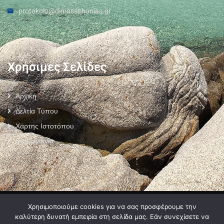
protokolo@dimossithonias.gr
Χρήσιμες Σελίδες
Αρχική
Δελτία Τύπου
Χάρτης Ιστοτόπου
Επικοινωνία
Πολιτική Προστασίας Προσωπικών Δεδομένων
–
Πολιτική Cookies
–
Χρησιμοποιούμε cookies για να σας προσφέρουμε την
Όροι Χρήσης
καλύτερη δυνατή εμπειρία στη σελίδα μας. Εάν συνεχίσετε να