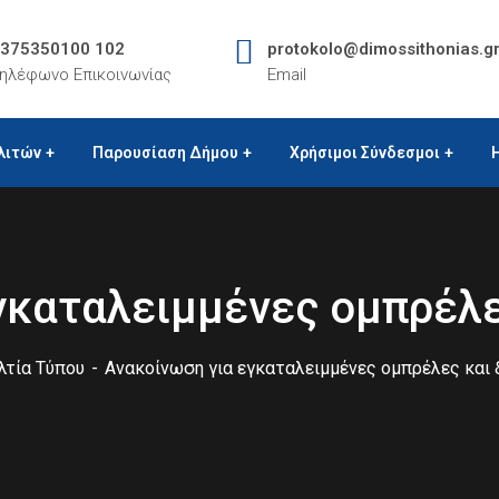
375350100 102
protokolo@dimossithonias.g
ηλέφωνο Επικοινωνίας
Email
λιτών
Παρουσίαση Δήμου
Χρήσιμοι Σύνδεσμοι
γκαταλειμμένες ομπρέλ
λτία Τύπου
Ανακοίνωση για εγκαταλειμμένες ομπρέλες και