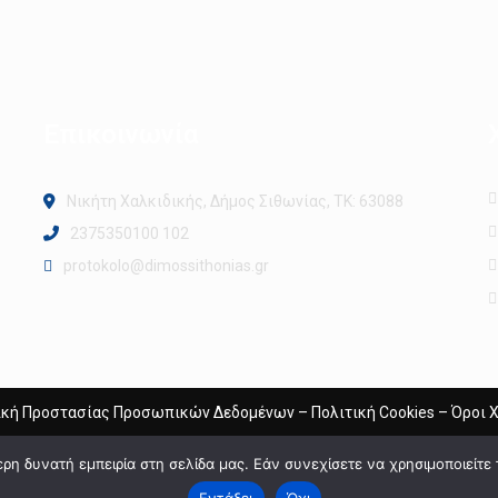
Επικοινωνία
Νικήτη Χαλκιδικής, Δήμος Σιθωνίας, ΤΚ: 63088
2375350100 102
protokolo@dimossithonias.gr
ική Προστασίας Προσωπικών Δεδομένων
–
Πολιτική Cookies
–
Όροι 
η δυνατή εμπειρία στη σελίδα μας. Εάν συνεχίσετε να χρησιμοποιείτε 
Εντάξει
Όχι