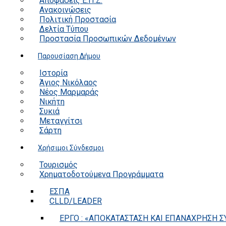
Αποφάσεις Ε.Π.Ζ.
Ανακοινώσεις
Πολιτική Προστασία
Δελτία Τύπου
Προστασία Προσωπικών Δεδομένων
Παρουσίαση Δήμου
Ιστορία
Άγιος Νικόλαος
Νέος Μαρμαράς
Νικήτη
Συκιά
Μεταγγίτσι
Σάρτη
Χρήσιμοι Σύνδεσμοι
Τουρισμός
Χρηματοδοτούμενα Προγράμματα
ΕΣΠΑ
CLLD/LEADER
ΕΡΓΟ : «ΑΠΟΚΑΤΑΣΤΑΣΗ ΚΑΙ ΕΠΑΝΑΧΡΗΣΗ ΣΥ