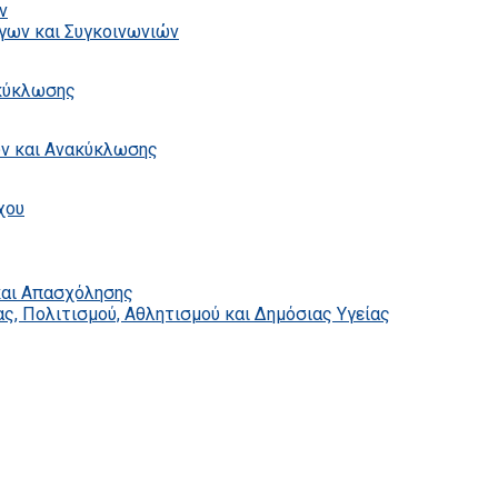
ν
γων και Συγκοινωνιών
ακύκλωσης
ων και Ανακύκλωσης
χου
και Απασχόλησης
ς, Πολιτισμού, Αθλητισμού και Δημόσιας Υγείας