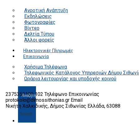
Αγροτική Ανάπτυξη
Εκδηλώσεις
Φωτογραφίες
Βίντεο
Δελτία Τύπου
Άλλοι φορείς
Ηλεκτρονικές Πληρωμές
Επικοινωνία
Χρήσιμα Τηλέφωνα
Τηλεφωνικός Κατάλογος Υπηρεσιών Δήμου Σιθωνί
Ωράρια λειτουργίας και υποδοχής κοινού
2375350100 102
Τηλέφωνο Επικοινωνίας
protokolo@dimossithonias.gr
Email
Νικήτη Χαλκιδικής, Δήμος Σιθωνίας
Ελλάδα, 63088
Search