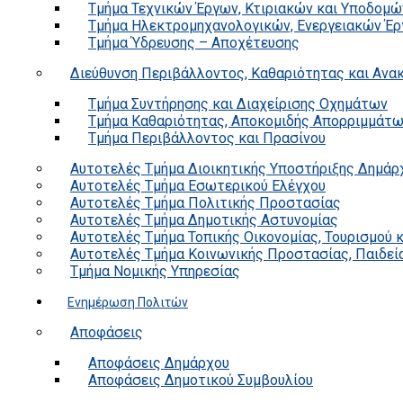
Τμήμα Τεχνικών Έργων, Κτιριακών και Υποδομώ
Τμήμα Ηλεκτρομηχανολογικών, Ενεργειακών Έρ
Τμήμα Ύδρευσης – Αποχέτευσης
Διεύθυνση Περιβάλλοντος, Καθαριότητας και Αν
Τμήμα Συντήρησης και Διαχείρισης Οχημάτων
Τμήμα Καθαριότητας, Αποκομιδής Απορριμμάτ
Τμήμα Περιβάλλοντος και Πρασίνου
Αυτοτελές Τμήμα Διοικητικής Υποστήριξης Δημάρ
Αυτοτελές Τμήμα Εσωτερικού Ελέγχου
Αυτοτελές Τμήμα Πολιτικής Προστασίας
Αυτοτελές Τμήμα Δημοτικής Αστυνομίας
Αυτοτελές Τμήμα Τοπικής Οικονομίας, Τουρισμού 
Αυτοτελές Τμήμα Κοινωνικής Προστασίας, Παιδεία
Τμήμα Νομικής Υπηρεσίας
Ενημέρωση Πολιτών
Αποφάσεις
Αποφάσεις Δημάρχου
Αποφάσεις Δημοτικού Συμβουλίου