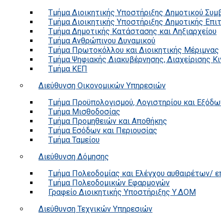
Τμήμα Διοικητικής Υποστήριξης Δημοτικού Συμ
Τμήμα Διοικητικής Υποστήριξης Δημοτικής Επι
Τμήμα Δημοτικής Κατάστασης και Ληξιαρχείου
Τμήμα Ανθρώπινου Δυναμικού
Τμήμα Πρωτοκόλλου και Διοικητικής Μέριμνας
Τμήμα Ψηφιακής Διακυβέρνησης, Διαχείρισης Κ
Τμήμα ΚΕΠ
Διεύθυνση Οικονομικών Υπηρεσιών
Τμήμα Προϋπολογισμού, Λογιστηρίου και Εξόδω
Τμήμα Μισθοδοσίας
Τμήμα Προμηθειών και Αποθήκης
Τμήμα Εσόδων και Περιουσίας
Τμήμα Ταμείου
Διεύθυνση Δόμησης
Τμήμα Πολεοδομίας και Ελέγχου αυθαιρέτων/ 
Τμήμα Πολεοδομικών Εφαρμογών
Γραφείο Διοικητικής Υποστήριξης Υ.ΔΟΜ
Διεύθυνση Τεχνικών Υπηρεσιών