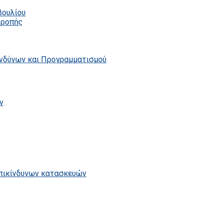
βουλίου
τροπής
ινδύνων και Προγραμματισμού
ν
επικίνδυνων κατασκευών