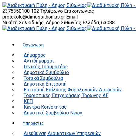
2375350100 102
Τηλέφωνο Επικοινωνίας
protokolo@dimossithonias.gr
Email
Νικήτη Χαλκιδικής, Δήμος Σιθωνίας
Ελλάδα, 63088
Οργάνωση
Δήμαρχος
Αντιδήμαρχοι
Γενικός Γραμματέας
Δημοτικό Συμβούλιο
Τοπικά Συμβούλια
Δημοτική Επιτροπή
Επιτροπή Επίλυσης Φορολογικών Διαφορών
Τουριστικές Επιχειρήσεις Τορώνης ΑΕ
ΚΕΠ
Κέντρα Κοινότητας
Δημοτικό Συμβούλιο Νέων
Υπηρεσίες
Διεύθυνση Διοικητικών Υπηρεσιών