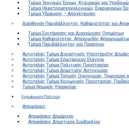
Τμήμα Τεχνικών Έργων, Κτιριακών και Υποδομώ
Τμήμα Ηλεκτρομηχανολογικών, Ενεργειακών Έρ
Τμήμα Ύδρευσης – Αποχέτευσης
Διεύθυνση Περιβάλλοντος, Καθαριότητας και Αν
Τμήμα Συντήρησης και Διαχείρισης Οχημάτων
Τμήμα Καθαριότητας, Αποκομιδής Απορριμμάτ
Τμήμα Περιβάλλοντος και Πρασίνου
Αυτοτελές Τμήμα Διοικητικής Υποστήριξης Δημάρ
Αυτοτελές Τμήμα Εσωτερικού Ελέγχου
Αυτοτελές Τμήμα Πολιτικής Προστασίας
Αυτοτελές Τμήμα Δημοτικής Αστυνομίας
Αυτοτελές Τμήμα Τοπικής Οικονομίας, Τουρισμού 
Αυτοτελές Τμήμα Κοινωνικής Προστασίας, Παιδεία
Τμήμα Νομικής Υπηρεσίας
Ενημέρωση Πολιτών
Αποφάσεις
Αποφάσεις Δημάρχου
Αποφάσεις Δημοτικού Συμβουλίου