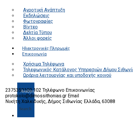
Αγροτική Ανάπτυξη
Εκδηλώσεις
Φωτογραφίες
Βίντεο
Δελτία Τύπου
Άλλοι φορείς
Ηλεκτρονικές Πληρωμές
Επικοινωνία
Χρήσιμα Τηλέφωνα
Τηλεφωνικός Κατάλογος Υπηρεσιών Δήμου Σιθωνί
Ωράρια λειτουργίας και υποδοχής κοινού
2375350100 102
Τηλέφωνο Επικοινωνίας
protokolo@dimossithonias.gr
Email
Νικήτη Χαλκιδικής, Δήμος Σιθωνίας
Ελλάδα, 63088
Search