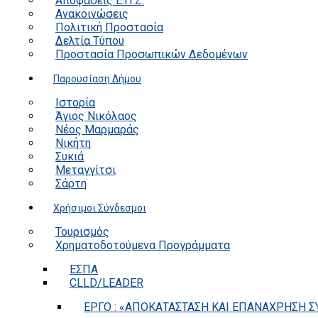
Αποφάσεις Ε.Π.Ζ.
Ανακοινώσεις
Πολιτική Προστασία
Δελτία Τύπου
Προστασία Προσωπικών Δεδομένων
Παρουσίαση Δήμου
Ιστορία
Άγιος Νικόλαος
Νέος Μαρμαράς
Νικήτη
Συκιά
Μεταγγίτσι
Σάρτη
Χρήσιμοι Σύνδεσμοι
Τουρισμός
Χρηματοδοτούμενα Προγράμματα
ΕΣΠΑ
CLLD/LEADER
ΕΡΓΟ : «ΑΠΟΚΑΤΑΣΤΑΣΗ ΚΑΙ ΕΠΑΝΑΧΡΗΣΗ ΣΥ