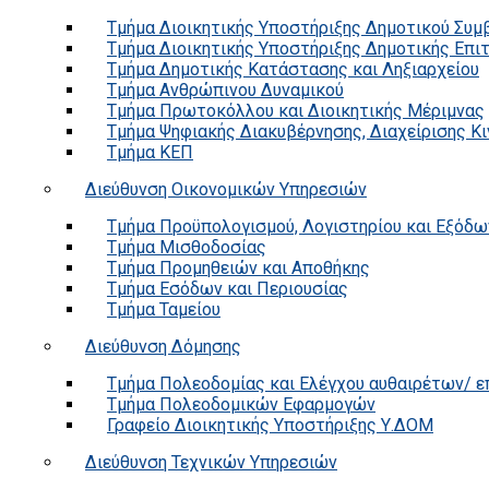
Τμήμα Διοικητικής Υποστήριξης Δημοτικού Συμ
Τμήμα Διοικητικής Υποστήριξης Δημοτικής Επι
Τμήμα Δημοτικής Κατάστασης και Ληξιαρχείου
Τμήμα Ανθρώπινου Δυναμικού
Τμήμα Πρωτοκόλλου και Διοικητικής Μέριμνας
Τμήμα Ψηφιακής Διακυβέρνησης, Διαχείρισης Κ
Τμήμα ΚΕΠ
Διεύθυνση Οικονομικών Υπηρεσιών
Τμήμα Προϋπολογισμού, Λογιστηρίου και Εξόδω
Τμήμα Μισθοδοσίας
Τμήμα Προμηθειών και Αποθήκης
Τμήμα Εσόδων και Περιουσίας
Τμήμα Ταμείου
Διεύθυνση Δόμησης
Τμήμα Πολεοδομίας και Ελέγχου αυθαιρέτων/ 
Τμήμα Πολεοδομικών Εφαρμογών
Γραφείο Διοικητικής Υποστήριξης Υ.ΔΟΜ
Διεύθυνση Τεχνικών Υπηρεσιών