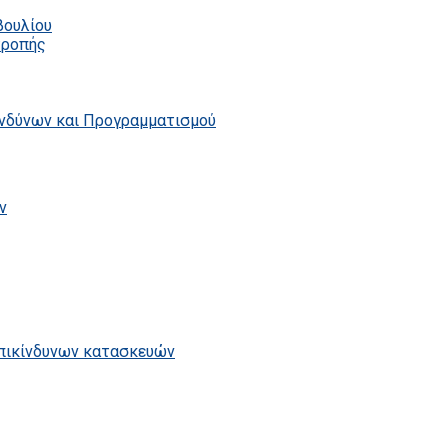
βουλίου
τροπής
ινδύνων και Προγραμματισμού
ν
επικίνδυνων κατασκευών