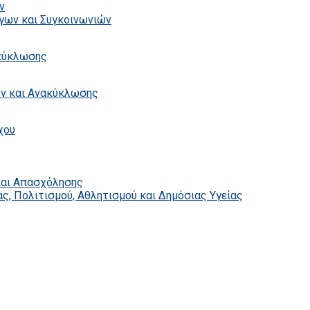
ν
γων και Συγκοινωνιών
ακύκλωσης
ων και Ανακύκλωσης
χου
και Απασχόλησης
ς, Πολιτισμού, Αθλητισμού και Δημόσιας Υγείας