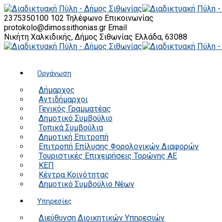
2375350100 102
Τηλέφωνο Επικοινωνίας
protokolo@dimossithonias.gr
Email
Νικήτη Χαλκιδικής, Δήμος Σιθωνίας
Ελλάδα, 63088
Οργάνωση
Δήμαρχος
Αντιδήμαρχοι
Γενικός Γραμματέας
Δημοτικό Συμβούλιο
Τοπικά Συμβούλια
Δημοτική Επιτροπή
Επιτροπή Επίλυσης Φορολογικών Διαφορών
Τουριστικές Επιχειρήσεις Τορώνης ΑΕ
ΚΕΠ
Κέντρα Κοινότητας
Δημοτικό Συμβούλιο Νέων
Υπηρεσίες
Διεύθυνση Διοικητικών Υπηρεσιών