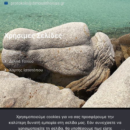
protokolo@dimossithonias.gr
Χρήσιμες Σελίδες
Αρχική
Δελτία Τύπου
Χάρτης Ιστοτόπου
Επικοινωνία
Πολιτική Προστασίας Προσωπικών Δεδομένων
–
Πολιτική Cookies
–
Χρησιμοποιούμε cookies για να σας προσφέρουμε την
Όροι Χρήσης
καλύτερη δυνατή εμπειρία στη σελίδα μας. Εάν συνεχίσετε να
χρησιμοποιείτε τη σελίδα, θα υποθέσουμε πως είστε