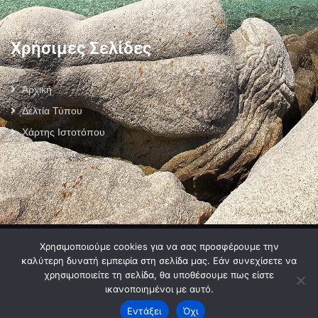
Χρήσιμες Σελίδες
Αρχική
Δελτία Τύπου
Χάρτης Ιστοτόπου
Επικοινωνία
Πολιτική Προστασίας Προσωπικών Δεδομένων
–
Πολιτική Cookies
–
Χρησιμοποιούμε cookies για να σας προσφέρουμε την
Όροι Χρήσης
καλύτερη δυνατή εμπειρία στη σελίδα μας. Εάν συνεχίσετε να
χρησιμοποιείτε τη σελίδα, θα υποθέσουμε πως είστε
ικανοποιημένοι με αυτό.
Εντάξει
Όχι
2024 © Developed by
MyCompany Projects