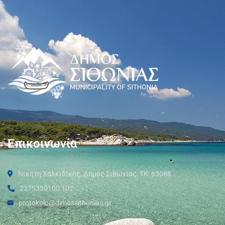
Επικοινωνία
Νικήτη Χαλκιδικής, Δήμος Σιθωνίας, ΤΚ: 63088
2375350100 102
protokolo@dimossithonias.gr