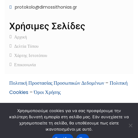
protokolo@dimossithonias.gr
Χρήσιμες Σελίδες
Αρχική
Δελτία Τύπου
Χάρτης Ιστοτόπου
Επικοινωνία
Πολιτική Προστασίας Προσωπικών Δεδομένων
–
Πολιτική
Cookies
–
Όροι Χρήσης
Χρησιμοποιούμε cookies για να σας προσφέρουμε την
καλύτερη δυνατή εμπειρία στη σελίδα μας. Εάν συνεχίσετε να
χρησιμοποιείτε τη σελίδα, θα υποθέσουμε πως είστε
2024 © Developed by
MyCompany Projects
ικανοποιημένοι με αυτό.