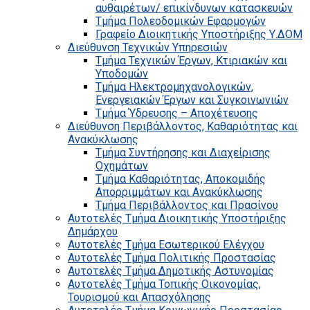
αυθαιρέτων/ επικίνδυνων κατασκευών
Τμήμα Πολεοδομικών Εφαρμογών
Γραφείο Διοικητικής Υποστήριξης Υ.ΔΟΜ
Διεύθυνση Τεχνικών Υπηρεσιών
Τμήμα Τεχνικών Έργων, Κτιριακών και
Υποδομών
Τμήμα Ηλεκτρομηχανολογικών,
Ενεργειακών Έργων και Συγκοινωνιών
Τμήμα Ύδρευσης – Αποχέτευσης
Διεύθυνση Περιβάλλοντος, Καθαριότητας και
Ανακύκλωσης
Τμήμα Συντήρησης και Διαχείρισης
Οχημάτων
Τμήμα Καθαριότητας, Αποκομιδής
Απορριμμάτων και Ανακύκλωσης
Τμήμα Περιβάλλοντος και Πρασίνου
Αυτοτελές Τμήμα Διοικητικής Υποστήριξης
Δημάρχου
Αυτοτελές Τμήμα Εσωτερικού Ελέγχου
Αυτοτελές Τμήμα Πολιτικής Προστασίας
Αυτοτελές Τμήμα Δημοτικής Αστυνομίας
Αυτοτελές Τμήμα Τοπικής Οικονομίας,
Τουρισμού και Απασχόλησης