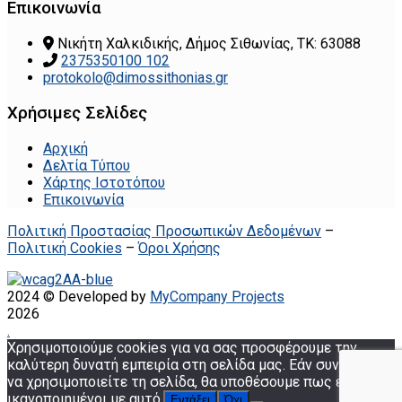
Επικοινωνία
Νικήτη Χαλκιδικής, Δήμος Σιθωνίας, ΤΚ: 63088
2375350100 102
protokolo@dimossithonias.gr
Χρήσιμες Σελίδες
Αρχική
Δελτία Τύπου
Χάρτης Ιστοτόπου
Επικοινωνία
Πολιτική Προστασίας Προσωπικών Δεδομένων
–
Πολιτική Cookies
–
Όροι Χρήσης
2024 © Developed by
MyCompany Projects
2026
.
Χρησιμοποιούμε cookies για να σας προσφέρουμε την
καλύτερη δυνατή εμπειρία στη σελίδα μας. Εάν συνεχίσετε
να χρησιμοποιείτε τη σελίδα, θα υποθέσουμε πως είστε
ικανοποιημένοι με αυτό.
Εντάξει
Όχι