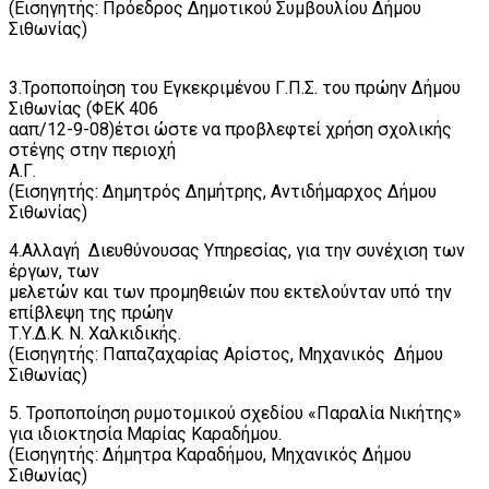
(Εισηγητής: Πρόεδρος Δημοτικού Συμβουλίου Δήμου
Σιθωνίας)
3.Τροποποίηση του Εγκεκριμένου Γ.Π.Σ. του πρώην Δήμου
Σιθωνίας (ΦΕΚ 406
ααπ/12-9-08)έτσι ώστε να προβλεφτεί χρήση σχολικής
στέγης στην περιοχή
Α.Γ.
(Εισηγητής: Δημητρός Δημήτρης, Αντιδήμαρχος Δήμου
Σιθωνίας)
4.Αλλαγή Διευθύνουσας Υπηρεσίας, για την συνέχιση των
έργων, των
μελετών και των προμηθειών που εκτελούνταν υπό την
επίβλεψη της πρώην
Τ.Υ.Δ.Κ. Ν. Χαλκιδικής.
(Εισηγητής: Παπαζαχαρίας Αρίστος, Μηχανικός Δήμου
Σιθωνίας)
5. Τροποποίηση ρυμοτομικού σχεδίου «Παραλία Νικήτης»
για ιδιοκτησία Μαρίας Καραδήμου.
(Εισηγητής: Δήμητρα Καραδήμου, Μηχανικός Δήμου
Σιθωνίας)