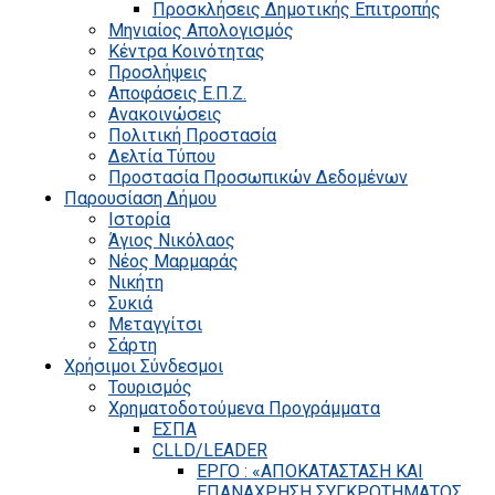
Προσκλήσεις Δημοτικής Επιτροπής
Μηνιαίος Απολογισμός
Κέντρα Κοινότητας
Προσλήψεις
Αποφάσεις Ε.Π.Ζ.
Ανακοινώσεις
Πολιτική Προστασία
Δελτία Τύπου
Προστασία Προσωπικών Δεδομένων
Παρουσίαση Δήμου
Ιστορία
Άγιος Νικόλαος
Νέος Μαρμαράς
Νικήτη
Συκιά
Μεταγγίτσι
Σάρτη
Χρήσιμοι Σύνδεσμοι
Τουρισμός
Χρηματοδοτούμενα Προγράμματα
ΕΣΠΑ
CLLD/LEADER
ΕΡΓΟ : «ΑΠΟΚΑΤΑΣΤΑΣΗ ΚΑΙ
ΕΠΑΝΑΧΡΗΣΗ ΣΥΓΚΡΟΤΗΜΑΤΟΣ