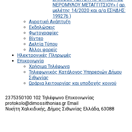
ΝΕΡΟΜΥΛΟΥ ΜΕΤΑΓΓΙΤΣΙΟΥ» ( αρ.
μελέτης 14/2020 και α/α ΕΣΗΔΗΣ:
199276 )
Αγροτική Ανάπτυξη
Εκδηλώσεις
Φωτογραφίες
Βίντεο
Δελτία Τύπου
Άλλοι φορείς
Ηλεκτρονικές Πληρωμές
Επικοινωνία
Χρήσιμα Τηλέφωνα
Τηλεφωνικός Κατάλογος Υπηρεσιών Δήμου
Σιθωνίας
Ωράρια λειτουργίας και υποδοχής κοινού
2375350100 102
Τηλέφωνο Επικοινωνίας
protokolo@dimossithonias.gr
Email
Νικήτη Χαλκιδικής, Δήμος Σιθωνίας
Ελλάδα, 63088