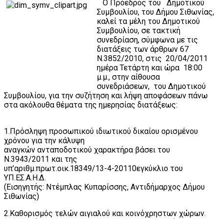
Ο Πρόεδρος του Δημοτικού
Συμβουλίου, του Δήμου Σιθωνίας,
καλεί τα μέλη του Δημοτικού
Συμβουλίου, σε τακτική
συνεδρίαση, σύμφωνα με τις
διατάξεις των άρθρων 67
Ν.3852/2010, στις 20/04/2011
ημέρα Τετάρτη και ώρα 18:00
μ.μ., στην αίθουσα
συνεδριάσεων, του Δημοτικού
Συμβουλίου, για την συζήτηση και λήψη αποφάσεων πάνω
στα ακόλουθα θέματα της ημερησίας διατάξεως:
1.Πρόσληψη προσωπικού ιδιωτικού δικαίου ορισμένου
χρόνου για την κάλυψη
αναγκών ανταποδοτικού χαρακτήρα βάσει του
Ν.3943/2011 και της
υπ’αριθμ.πρωτ.οικ.18349/13-4-20110εγκύκλιο του
ΥΠ.ΕΣ.Α.Η.Δ.
(Εισηγητής: Ντέμπλας Κυπαρίσσης, Αντιδήμαρχος Δήμου
Σιθωνίας)
2.Καθορισμός τελών αιγιαλού και κοινόχρηστων χώρων.