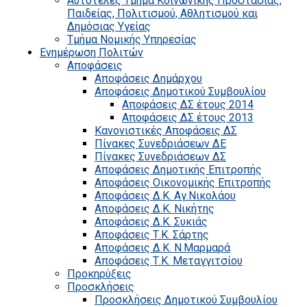
Αυτοτελές Τμήμα Κοινωνικής Προστασίας,
Παιδείας, Πολιτισμού, Αθλητισμού και
Δημόσιας Υγείας
Τμήμα Νομικής Υπηρεσίας
Ενημέρωση Πολιτών
Αποφάσεις
Αποφάσεις Δημάρχου
Αποφάσεις Δημοτικού Συμβουλίου
Αποφάσεις ΔΣ έτους 2014
Αποφάσεις ΔΣ έτους 2013
Κανονιστικές Αποφάσεις ΔΣ
Πίνακες Συνεδριάσεων ΔΕ
Πίνακες Συνεδριάσεων ΔΣ
Αποφάσεις Δημοτικής Επιτροπής
Αποφάσεις Οικονομικής Επιτροπής
Αποφάσεις Δ.Κ. Αγ.Νικολάου
Αποφάσεις Δ.Κ. Νικήτης
Αποφάσεις Δ.Κ. Συκιάς
Αποφάσεις Τ.Κ. Σάρτης
Αποφάσεις Δ.Κ. Ν.Μαρμαρά
Αποφάσεις Τ.Κ. Μεταγγιτσίου
Προκηρύξεις
Προσκλήσεις
Προσκλήσεις Δημοτικού Συμβουλίου