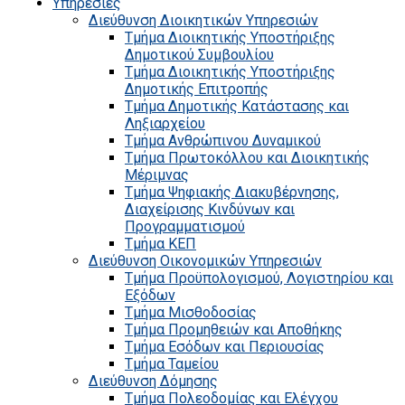
Υπηρεσίες
Διεύθυνση Διοικητικών Υπηρεσιών
Τμήμα Διοικητικής Υποστήριξης
Δημοτικού Συμβουλίου
Τμήμα Διοικητικής Υποστήριξης
Δημοτικής Επιτροπής
Τμήμα Δημοτικής Κατάστασης και
Ληξιαρχείου
Τμήμα Ανθρώπινου Δυναμικού
Τμήμα Πρωτοκόλλου και Διοικητικής
Μέριμνας
Τμήμα Ψηφιακής Διακυβέρνησης,
Διαχείρισης Κινδύνων και
Προγραμματισμού
Τμήμα ΚΕΠ
Διεύθυνση Οικονομικών Υπηρεσιών
Τμήμα Προϋπολογισμού, Λογιστηρίου και
Εξόδων
Τμήμα Μισθοδοσίας
Τμήμα Προμηθειών και Αποθήκης
Τμήμα Εσόδων και Περιουσίας
Τμήμα Ταμείου
Διεύθυνση Δόμησης
Τμήμα Πολεοδομίας και Ελέγχου