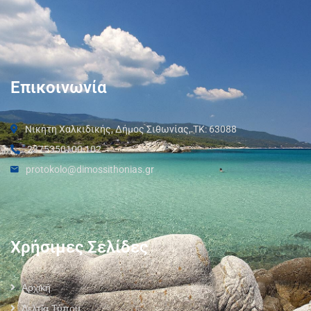
Επικοινωνία
Νικήτη Χαλκιδικής, Δήμος Σιθωνίας, ΤΚ: 63088
2375350100 102
protokolo@dimossithonias.gr
Χρήσιμες Σελίδες
Αρχική
Δελτία Τύπου