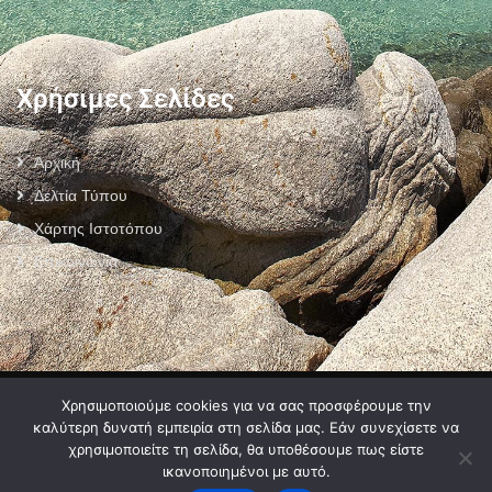
Χρήσιμες Σελίδες
Αρχική
Δελτία Τύπου
Χάρτης Ιστοτόπου
Επικοινωνία
Πολιτική Προστασίας Προσωπικών Δεδομένων
–
Πολιτική Cookies
–
Χρησιμοποιούμε cookies για να σας προσφέρουμε την
Όροι Χρήσης
καλύτερη δυνατή εμπειρία στη σελίδα μας. Εάν συνεχίσετε να
χρησιμοποιείτε τη σελίδα, θα υποθέσουμε πως είστε
ικανοποιημένοι με αυτό.