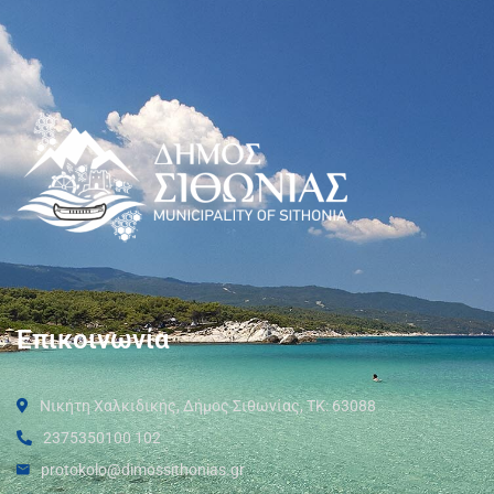
Επικοινωνία
Νικήτη Χαλκιδικής, Δήμος Σιθωνίας, ΤΚ: 63088
2375350100 102
protokolo@dimossithonias.gr