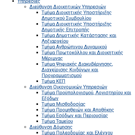
Υπηρεσίες
Διεύθυνση Διοικητικών Υπηρεσιών
Τμήμα Διοικητικής Υποστήριξης
Δημοτικού Συμβουλίου
Τμήμα Διοικητικής Υποστήριξης
Δημοτικής Επιτροπής
Τμήμα Δημοτικής Κατάστασης και
Ληξιαρχείου
Τμήμα Ανθρώπινου Δυναμικού
Τμήμα Πρωτοκόλλου και Διοικητικής
Μέριμνας
Τμήμα Ψηφιακής Διακυβέρνησης,
Διαχείρισης Κινδύνων και
Προγραμματισμού
Τμήμα ΚΕΠ
Διεύθυνση Οικονομικών Υπηρεσιών
Τμήμα Προϋπολογισμού, Λογιστηρίου και
Εξόδων
Τμήμα Μισθοδοσίας
Τμήμα Προμηθειών και Αποθήκης
Τμήμα Εσόδων και Περιουσίας
Τμήμα Ταμείου
Διεύθυνση Δόμησης
Τμήμα Πολεοδομίας και Ελέγχου