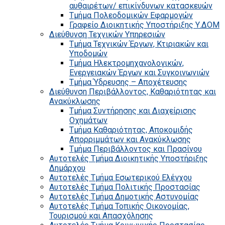
αυθαιρέτων/ επικίνδυνων κατασκευών
Τμήμα Πολεοδομικών Εφαρμογών
Γραφείο Διοικητικής Υποστήριξης Υ.ΔΟΜ
Διεύθυνση Τεχνικών Υπηρεσιών
Τμήμα Τεχνικών Έργων, Κτιριακών και
Υποδομών
Τμήμα Ηλεκτρομηχανολογικών,
Ενεργειακών Έργων και Συγκοινωνιών
Τμήμα Ύδρευσης – Αποχέτευσης
Διεύθυνση Περιβάλλοντος, Καθαριότητας και
Ανακύκλωσης
Τμήμα Συντήρησης και Διαχείρισης
Οχημάτων
Τμήμα Καθαριότητας, Αποκομιδής
Απορριμμάτων και Ανακύκλωσης
Τμήμα Περιβάλλοντος και Πρασίνου
Αυτοτελές Τμήμα Διοικητικής Υποστήριξης
Δημάρχου
Αυτοτελές Τμήμα Εσωτερικού Ελέγχου
Αυτοτελές Τμήμα Πολιτικής Προστασίας
Αυτοτελές Τμήμα Δημοτικής Αστυνομίας
Αυτοτελές Τμήμα Τοπικής Οικονομίας,
Τουρισμού και Απασχόλησης