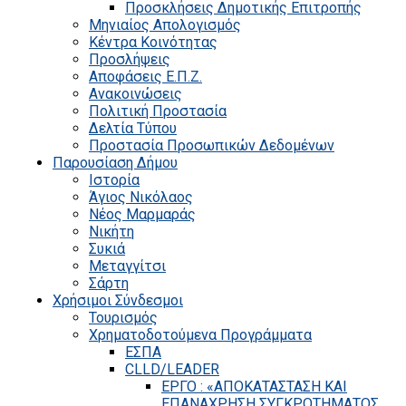
Προσκλήσεις Δημοτικής Επιτροπής
Μηνιαίος Απολογισμός
Κέντρα Κοινότητας
Προσλήψεις
Αποφάσεις Ε.Π.Ζ.
Ανακοινώσεις
Πολιτική Προστασία
Δελτία Τύπου
Προστασία Προσωπικών Δεδομένων
Παρουσίαση Δήμου
Ιστορία
Άγιος Νικόλαος
Νέος Μαρμαράς
Νικήτη
Συκιά
Μεταγγίτσι
Σάρτη
Χρήσιμοι Σύνδεσμοι
Τουρισμός
Χρηματοδοτούμενα Προγράμματα
ΕΣΠΑ
CLLD/LEADER
ΕΡΓΟ : «ΑΠΟΚΑΤΑΣΤΑΣΗ ΚΑΙ
ΕΠΑΝΑΧΡΗΣΗ ΣΥΓΚΡΟΤΗΜΑΤΟΣ