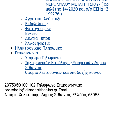
ΝΕΡΟΜΥΛΟΥ ΜΕΤΑΓΓΙΤΣΙΟΥ» ( αρ.
μελέτης 14/2020 και α/α ΕΣΗΔΗΣ:
199276 )
Αγροτική Ανάπτυξη
Εκδηλώσεις
Φωτογραφίες
Βίντεο
Δελτία Τύπου
Άλλοι φορείς
Ηλεκτρονικές Πληρωμές
Επικοινωνία
Χρήσιμα Τηλέφωνα
Τηλεφωνικός Κατάλογος Υπηρεσιών Δήμου
Σιθωνίας
Ωράρια λειτουργίας και υποδοχής κοινού
2375350100 102
Τηλέφωνο Επικοινωνίας
protokolo@dimossithonias.gr
Email
Νικήτη Χαλκιδικής, Δήμος Σιθωνίας
Ελλάδα, 63088