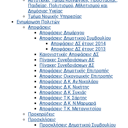
Αυτοτελές Τμήμα Κοινωνικής Προστασίας,
Παιδείας, Πολιτισμού, Αθλητισμού και
Δημόσιας Υγείας
Τμήμα Νομικής Υπηρεσίας
Ενημέρωση Πολιτών
Αποφάσεις
Αποφάσεις Δημάρχου
Αποφάσεις Δημοτικού Συμβουλίου
Αποφάσεις ΔΣ έτους 2014
Αποφάσεις ΔΣ έτους 2013
Κανονιστικές Αποφάσεις ΔΣ
Πίνακες Συνεδριάσεων ΔΕ
Πίνακες Συνεδριάσεων ΔΣ
Αποφάσεις Δημοτικής Επιτροπής
Αποφάσεις Οικονομικής Επιτροπής
Αποφάσεις Δ.Κ. Αγ.Νικολάου
Αποφάσεις Δ.Κ. Νικήτης
Αποφάσεις Δ.Κ. Συκιάς
Αποφάσεις Τ.Κ. Σάρτης
Αποφάσεις Δ.Κ. Ν.Μαρμαρά
Αποφάσεις Τ.Κ. Μεταγγιτσίου
Προκηρύξεις
Προσκλήσεις
Προσκλήσεις Δημοτικού Συμβουλίου