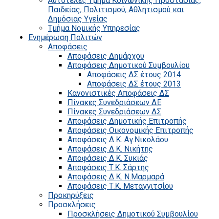
Αυτοτελές Τμήμα Κοινωνικής Προστασίας,
Παιδείας, Πολιτισμού, Αθλητισμού και
Δημόσιας Υγείας
Τμήμα Νομικής Υπηρεσίας
Ενημέρωση Πολιτών
Αποφάσεις
Αποφάσεις Δημάρχου
Αποφάσεις Δημοτικού Συμβουλίου
Αποφάσεις ΔΣ έτους 2014
Αποφάσεις ΔΣ έτους 2013
Κανονιστικές Αποφάσεις ΔΣ
Πίνακες Συνεδριάσεων ΔΕ
Πίνακες Συνεδριάσεων ΔΣ
Αποφάσεις Δημοτικής Επιτροπής
Αποφάσεις Οικονομικής Επιτροπής
Αποφάσεις Δ.Κ. Αγ.Νικολάου
Αποφάσεις Δ.Κ. Νικήτης
Αποφάσεις Δ.Κ. Συκιάς
Αποφάσεις Τ.Κ. Σάρτης
Αποφάσεις Δ.Κ. Ν.Μαρμαρά
Αποφάσεις Τ.Κ. Μεταγγιτσίου
Προκηρύξεις
Προσκλήσεις
Προσκλήσεις Δημοτικού Συμβουλίου