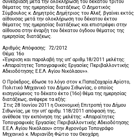
συνεδρίαση μετά την ολοκλήρωση του δέκατου τρίτου
θέματος της ημερησίας διατάξεως. Ο Δημοτικός
Σύμβουλος κ. Δημητρός Δημήτριος του Αλεξ. βγαίνει εκτός
αίθουσας μετά την ολοκλήρωση του δέκατου έκτου
θέματος της ημερησίας διατάξεως και επιστρέφει στην
αίθουσα στην έναρξη του δέκατου όγδοου θέματος της
ημερησίας διατάξεως.
Αριθμός Απόφασης: 72/2012
Θέμα: 16ο
«Έγκριση και παραλαβή της υπ’ αριθμ.18/2011 μελέτης:
«Απαραίτητες Τοπογραφικές Εργασίες Περιβαλλοντικής
Αδειοδότησης Ε.Ε.Λ. Αγίου Νικόλαου»».
Ο Πρόεδρος, έδωσε το λόγο στον κ.Παπαζαχαρία Αρίστο,
Πολιτικό Μηχανικό του Δήμου Σιθωνίας, ο οποίος
εισηγούμενος το δέκατο έκτο (16ο) θέμα της ημερησίας
διατάξεως, ανέφερε τα εξής:
Στις 28 Ιουνίου 2011 η Οικονομική Επιτροπή του Δήμου
Σιθωνίας, με την υπ’ αριθμ. 118/2011 απόφασή της,
ανέθεσε την εκπόνηση της μελέτης: «Απαραίτητες
Τοπογραφικές Εργασίες Περιβαλλοντικής Αδειοδότησης
Ε.Ε.Λ. Αγίου Νικόλαου» στην Αγρονόμο Τοπογράφο
Μηχανικό κ. Μυριανίδη Φώτιο του Θεοχάρη.