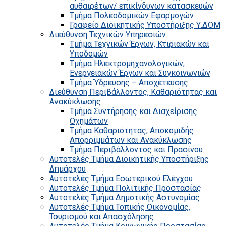
αυθαιρέτων/ επικίνδυνων κατασκευών
Τμήμα Πολεοδομικών Εφαρμογών
Γραφείο Διοικητικής Υποστήριξης Υ.ΔΟΜ
Διεύθυνση Τεχνικών Υπηρεσιών
Τμήμα Τεχνικών Έργων, Κτιριακών και
Υποδομών
Τμήμα Ηλεκτρομηχανολογικών,
Ενεργειακών Έργων και Συγκοινωνιών
Τμήμα Ύδρευσης – Αποχέτευσης
Διεύθυνση Περιβάλλοντος, Καθαριότητας και
Ανακύκλωσης
Τμήμα Συντήρησης και Διαχείρισης
Οχημάτων
Τμήμα Καθαριότητας, Αποκομιδής
Απορριμμάτων και Ανακύκλωσης
Τμήμα Περιβάλλοντος και Πρασίνου
Αυτοτελές Τμήμα Διοικητικής Υποστήριξης
Δημάρχου
Αυτοτελές Τμήμα Εσωτερικού Ελέγχου
Αυτοτελές Τμήμα Πολιτικής Προστασίας
Αυτοτελές Τμήμα Δημοτικής Αστυνομίας
Αυτοτελές Τμήμα Τοπικής Οικονομίας,
Τουρισμού και Απασχόλησης