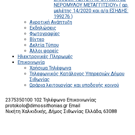
ΝΕΡΟΜΥΛΟΥ ΜΕΤΑΓΓΙΤΣΙΟΥ» ( αρ.
μελέτης 14/2020 και α/α ΕΣΗΔΗΣ:
199276 )
Αγροτική Ανάπτυξη
Εκδηλώσεις
Φωτογραφίες
Βίντεο
Δελτία Τύπου
Άλλοι φορείς
Ηλεκτρονικές Πληρωμές
Επικοινωνία
Χρήσιμα Τηλέφωνα
Τηλεφωνικός Κατάλογος Υπηρεσιών Δήμου
Σιθωνίας
Ωράρια λειτουργίας και υποδοχής κοινού
2375350100 102
Τηλέφωνο Επικοινωνίας
protokolo@dimossithonias.gr
Email
Νικήτη Χαλκιδικής, Δήμος Σιθωνίας
Ελλάδα, 63088