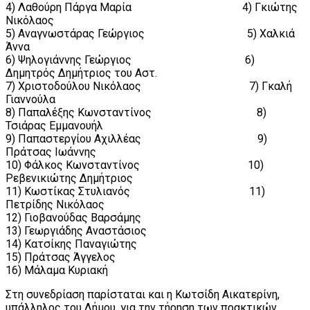
4) Λαθούρη Πάργα Μαρία 4) Γκιώτης
Νικόλαος
5) Αναγνωστάρας Γεώργιος 5) Χαλκιά
Άννα
6) Ψηλογιάννης Γεώργιος 6)
Δημητρός Δημήτριος του Αστ.
7) Χριστοδούλου Νικόλαος 7) Γκαλή
Γιαννούλα
8) Παπαλέξης Κωνσταντίνος 8)
Τσιάρας Εμμανουήλ
9) Παπαστεργίου Αχιλλέας 9)
Πράτσας Ιωάννης
10) Φάλκος Κωνσταντίνος 10)
Ρεβενικιώτης Δημήτριος
11) Κωστίκας Στυλιανός 11)
Πετρίδης Νικόλαος
12) Γιοβανούδας Βαρσάμης
13) Γεωργιάδης Αναστάσιος
14) Κατσίκης Παναγιώτης
15) Πράτσας Άγγελος
16) Μάλαμα Κυριακή
Στη συνεδρίαση παρίσταται και η Κωτσίδη Αικατερίνη,
υπάλληλος του Δήμου, για την τήρηση των πρακτικών.