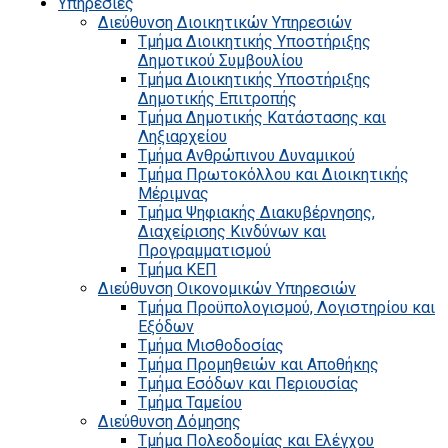
Υπηρεσίες
Διεύθυνση Διοικητικών Υπηρεσιών
Τμήμα Διοικητικής Υποστήριξης
Δημοτικού Συμβουλίου
Τμήμα Διοικητικής Υποστήριξης
Δημοτικής Επιτροπής
Τμήμα Δημοτικής Κατάστασης και
Ληξιαρχείου
Τμήμα Ανθρώπινου Δυναμικού
Τμήμα Πρωτοκόλλου και Διοικητικής
Μέριμνας
Τμήμα Ψηφιακής Διακυβέρνησης,
Διαχείρισης Κινδύνων και
Προγραμματισμού
Τμήμα ΚΕΠ
Διεύθυνση Οικονομικών Υπηρεσιών
Τμήμα Προϋπολογισμού, Λογιστηρίου και
Εξόδων
Τμήμα Μισθοδοσίας
Τμήμα Προμηθειών και Αποθήκης
Τμήμα Εσόδων και Περιουσίας
Τμήμα Ταμείου
Διεύθυνση Δόμησης
Τμήμα Πολεοδομίας και Ελέγχου