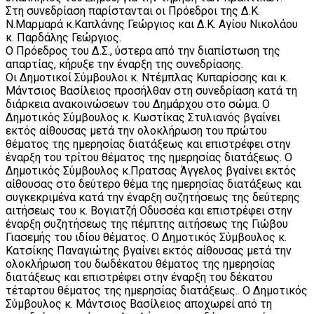
Στη συνεδρίαση παρίστανται οι Πρόεδροι της Δ.Κ.
Ν.Μαρμαρά κ.Καπλάνης Γεώργιος και Δ.Κ. Αγίου Νικολάου
κ. Παρδάλης Γεώργιος.
Ο Πρόεδρος του Δ.Σ., ύστερα από την διαπίστωση της
απαρτίας, κήρυξε την έναρξη της συνεδρίασης.
Οι Δημοτικοί Σύμβουλοι κ. Ντέμπλας Κυπαρίσσης και κ.
Μάντσιος Βασίλειος προσήλθαν στη συνεδρίαση κατά τη
διάρκεια ανακοινώσεων του Δημάρχου στο σώμα. Ο
Δημοτικός Σύμβουλος κ. Κωστίκας Στυλιανός βγαίνει
εκτός αίθουσας μετά την ολοκλήρωση του πρώτου
θέματος της ημερησίας διατάξεως και επιστρέφει στην
έναρξη του τρίτου θέματος της ημερησίας διατάξεως. Ο
Δημοτικός Σύμβουλος κ.Πρατσας Άγγελος βγαίνει εκτός
αίθουσας στο δεύτερο θέμα της ημερησίας διατάξεως και
συγκεκριμένα κατά την έναρξη συζητήσεως της δεύτερης
αιτήσεως του κ. Βογιατζή Οδυσσέα και επιστρέφει στην
έναρξη συζητήσεως της πέμπτης αιτήσεως της Γιώβου
Γιασεμής του ιδίου θέματος. Ο Δημοτικός Σύμβουλος κ.
Κατσίκης Παναγιώτης βγαίνει εκτός αίθουσας μετά την
ολοκλήρωση του δωδέκατου θέματος της ημερησίας
διατάξεως και επιστρέφει στην έναρξη του δέκατου
τέταρτου θέματος της ημερησίας διατάξεως.. Ο Δημοτικός
Σύμβουλος κ. Μάντσιος Βασίλειος αποχωρεί από τη