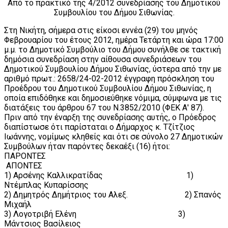
Από το πρακτικό της 4/2012 συνεδρίασης του Δημοτικού
Συμβουλίου του Δήμου Σιθωνίας.
Στη Νικήτη, σήμερα στις είκοσι εννέα (29) του μηνός
Φεβρουαρίου του έτους 2012, ημέρα Τετάρτη και ώρα 17:00
μ.μ. το Δημοτικό Συμβούλιο του Δήμου συνήλθε σε τακτική
δημόσια συνεδρίαση στην αίθουσα συνεδριάσεων του
Δημοτικού Συμβουλίου Δήμου Σιθωνίας, ύστερα από την με
αριθμό πρωτ.: 2658/24-02-2012 έγγραφη πρόσκληση του
Προέδρου του Δημοτικού Συμβουλίου Δήμου Σιθωνίας, η
οποία επιδόθηκε και δημοσιεύθηκε νόμιμα, σύμφωνα με τις
διατάξεις του άρθρου 67 του Ν.3852/2010 (ΦΕΚ Α' 87).
Πριν από την έναρξη της συνεδρίασης αυτής, ο Πρόεδρος
διαπίστωσε ότι παρίσταται ο Δήμαρχος κ. Τζίτζιος
Ιωάννης, νομίμως κληθείς και ότι σε σύνολο 27 Δημοτικών
Συμβούλων ήταν παρόντες δεκαέξι (16) ήτοι:
ΠΑΡΟΝΤΕΣ
ΑΠΟΝΤΕΣ
1) Αρσένης Καλλικρατίδας 1)
Ντέμπλας Κυπαρίσσης
2) Δημητρός Δημήτριος του Αλεξ. 2) Σπανός
Μιχαήλ
3) Λογοτριβή Ελένη 3)
Μάντσιος Βασίλειος