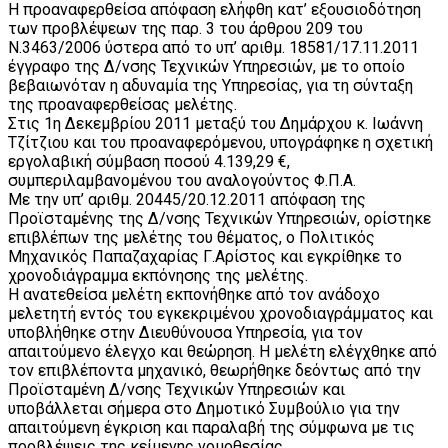
Η προαναφερθείσα απόφαση ελήφθη κατ’ εξουσιοδότηση
των προβλέψεων της παρ. 3 του άρθρου 209 του
Ν.3463/2006 ύστερα από το υπ’ αριθμ. 18581/17.11.2011
έγγραφο της Δ/νσης Τεχνικών Υπηρεσιών, με το οποίο
βεβαιωνόταν η αδυναμία της Υπηρεσίας, για τη σύνταξη
της προαναφερθείσας μελέτης.
Στις 1η Δεκεμβρίου 2011 μεταξύ του Δημάρχου κ. Ιωάννη
Τζίτζιου και του προαναφερόμενου, υπογράφηκε η σχετική
εργολαβική σύμβαση ποσού 4.139,29 €,
συμπεριλαμβανομένου του αναλογούντος Φ.Π.Α.
Με την υπ’ αριθμ. 20445/20.12.2011 απόφαση της
Προϊσταμένης της Δ/νσης Τεχνικών Υπηρεσιών, ορίστηκε
επιβλέπων της μελέτης του θέματος, ο Πολιτικός
Μηχανικός Παπαζαχαρίας Γ.Αρίστος και εγκρίθηκε το
χρονοδιάγραμμα εκπόνησης της μελέτης.
Η ανατεθείσα μελέτη εκπονήθηκε από τον ανάδοχο
μελετητή εντός του εγκεκριμένου χρονοδιαγράμματος και
υποβλήθηκε στην Διευθύνουσα Υπηρεσία, για τον
απαιτούμενο έλεγχο και θεώρηση. Η μελέτη ελέγχθηκε από
τον επιβλέποντα μηχανικό, θεωρήθηκε δεόντως από την
Προϊσταμένη Δ/νσης Τεχνικών Υπηρεσιών και
υποβάλλεται σήμερα στο Δημοτικό Συμβούλιο για την
απαιτούμενη έγκριση και παραλαβή της σύμφωνα με τις
προβλέψεις της κείμενης νομοθεσίας.