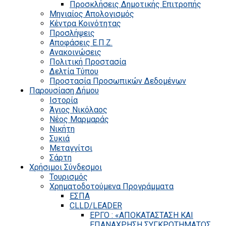
Προσκλήσεις Δημοτικής Επιτροπής
Μηνιαίος Απολογισμός
Κέντρα Κοινότητας
Προσλήψεις
Αποφάσεις Ε.Π.Ζ.
Ανακοινώσεις
Πολιτική Προστασία
Δελτία Τύπου
Προστασία Προσωπικών Δεδομένων
Παρουσίαση Δήμου
Ιστορία
Άγιος Νικόλαος
Νέος Μαρμαράς
Νικήτη
Συκιά
Μεταγγίτσι
Σάρτη
Χρήσιμοι Σύνδεσμοι
Τουρισμός
Χρηματοδοτούμενα Προγράμματα
ΕΣΠΑ
CLLD/LEADER
ΕΡΓΟ : «ΑΠΟΚΑΤΑΣΤΑΣΗ ΚΑΙ
ΕΠΑΝΑΧΡΗΣΗ ΣΥΓΚΡΟΤΗΜΑΤΟΣ