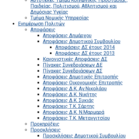
Αυτοτελές Τμήμα Κοινωνικής Προστασίας,
Παιδείας, Πολιτισμού, Αθλητισμού και
Δημόσιας Υγείας
Τμήμα Νομικής Υπηρεσίας
Ενημέρωση Πολιτών
Αποφάσεις
Αποφάσεις Δημάρχου
Αποφάσεις Δημοτικού Συμβουλίου
Αποφάσεις ΔΣ έτους 2014
Αποφάσεις ΔΣ έτους 2013
Κανονιστικές Αποφάσεις ΔΣ
Πίνακες Συνεδριάσεων ΔΕ
Πίνακες Συνεδριάσεων ΔΣ
Αποφάσεις Δημοτικής Επιτροπής
Αποφάσεις Οικονομικής Επιτροπής
Αποφάσεις Δ.Κ. Αγ.Νικολάου
Αποφάσεις Δ.Κ. Νικήτης
Αποφάσεις Δ.Κ. Συκιάς
Αποφάσεις Τ.Κ. Σάρτης
Αποφάσεις Δ.Κ. Ν.Μαρμαρά
Αποφάσεις Τ.Κ. Μεταγγιτσίου
Προκηρύξεις
Προσκλήσεις
Προσκλήσεις Δημοτικού Συμβουλίου