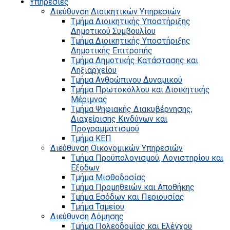
Υπηρεσίες
Διεύθυνση Διοικητικών Υπηρεσιών
Τμήμα Διοικητικής Υποστήριξης
Δημοτικού Συμβουλίου
Τμήμα Διοικητικής Υποστήριξης
Δημοτικής Επιτροπής
Τμήμα Δημοτικής Κατάστασης και
Ληξιαρχείου
Τμήμα Ανθρώπινου Δυναμικού
Τμήμα Πρωτοκόλλου και Διοικητικής
Μέριμνας
Τμήμα Ψηφιακής Διακυβέρνησης,
Διαχείρισης Κινδύνων και
Προγραμματισμού
Τμήμα ΚΕΠ
Διεύθυνση Οικονομικών Υπηρεσιών
Τμήμα Προϋπολογισμού, Λογιστηρίου και
Εξόδων
Τμήμα Μισθοδοσίας
Τμήμα Προμηθειών και Αποθήκης
Τμήμα Εσόδων και Περιουσίας
Τμήμα Ταμείου
Διεύθυνση Δόμησης
Τμήμα Πολεοδομίας και Ελέγχου