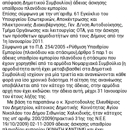
απόφαση Δημοτικού Συμβουλίου) άδειας άσκησης
υπαίθριου πλανόδιου εμπορίου.
Επίσης σύμφωνα με την υπ΄αριθμ. 61 Εγκύκλιο του
Υπουργείου Εσωτερικών, Αποκέντρωσης και
Ηλεκτρονικής Διακυβέρνησης, Γεν. Δ/νση Αυτοδιοίκησης,
Τμήμα Οργάνωσης και λειτουργίας ΟΤΑ, για την άσκηση
των πρόσθετων αρμοδιοτήτων από τους Δήμους από την
1η Ιανουαρίου 2011.
Σύμφωνα με το Π.Δ. 254/2005 «Ρύθμιση Υπαιθρίου
Εμπορίου (πλανόδιου και στάσιμου),άρθρο 5 παρ.1 οι
άδειες υπαιθρίου εμπορίου πλανόδιου ή στάσιμου που
έχουν χορηγηθεί από τα αρμόδια Νομαρχιακά Συμβούλια (η
αρμοδιότητα αυτή έχει μεταβιβασθεί στα Δημοτικά
Συμβούλια) ισχύουν για μία τριετία και ανανεώνονται κάθε
φορά για ίσο χρονικό διάστημα. Η αίτηση της ανανέωσης
υποβάλλεται από τον κάτοχο της άδειας, στην αρμόδια
αρχή που έχει εκδώσει την άδεια αυτή, μέχρι 31 Ιανουαρίου
του έτους λήξης της.
Με βάση τα παραπάνω ο κ. Χριστοδουλης Ελευθέριος
του Δημητρίου, κάτοικος Δημοτικής Κοινότητας Αγίου
Νικολάου του Δήμου Σιθωνίας Χαλκιδικής, ήταν κάτοχος
της υπ’ αριθμ. 200/2009(πρακτικό 31ης της Ν.Ε.Ε.
19/10/2009) 02-11-2009 άδειας άσκησης υπαιθρίου
πλανοδίου εμπορίου (ΚΙΝΗΤΗ ΚΑΝΤΙΝΑ) και έχει