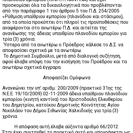
προσκομίσει όλα τα δικαιολογητικά που προβλέπονται
από την παράγραφο 1 του άρθρου 5 του Π.Δ. 254/2005
«Ρύθμιση υπαίθριου εμπορίου (πλανόδιου και στάσιμου),
από τα οποία προκύπτει ότι πληροί τις προϋποθέσεις που
αναφέρονται στο ανωτέρω Π.Δ. και αιτείται της
ανανέωσης της άδειας υπαιθρίου πλανοδίου εμπορίου για
τρία (3) χρόνια.
Ύστερα από τα ανωτέρω ο Πρόεδρος κάλεσε το Δ.Σ. να
αποφασίσει σχετικά με τα ανωτέρω.
Το Δημοτικό Συμβούλιο, μετά από διαλογική συζήτηση,
αφού έλαβε υπόψη του την εισήγηση του Προέδρου και τα
ανωτέρω σχετικά έγγραρα.
Αποφασίζει Ομόφωνα
Ανανεώνει την υπ’ αριθμ.: 200/2009 (πρακτικό 31ης της
Ν.Ε.Ε. 19/10/2009) 02-11-2009 άδεια υπαίθριου πλανόδιου
εμπορίου (κινητή καντίνα) του Χριστοδούλη Ελευθερίου
του Δημητρίου, κατοίκου Δημοτικής Κοινότητας Αγίου
Νικολάου του Δήμου Σιθωνίας Χαλκιδικής για τρία (3)
χρόνια.
Η απόφαση αυτή έλαβε αύξοντα αριθμό 66/2012.
Έτσι έχει συνταχθεί το πρακτικό αυτό και υπογράφεται ως