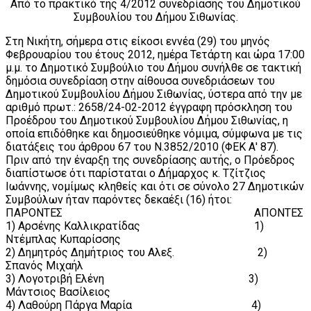
Από το πρακτικό της 4/2012 συνεδρίασης του Δημοτικού
Συμβουλίου του Δήμου Σιθωνίας.
Στη Νικήτη, σήμερα στις είκοσι εννέα (29) του μηνός
Φεβρουαρίου του έτους 2012, ημέρα Τετάρτη και ώρα 17:00
μ.μ. το Δημοτικό Συμβούλιο του Δήμου συνήλθε σε τακτική
δημόσια συνεδρίαση στην αίθουσα συνεδριάσεων του
Δημοτικού Συμβουλίου Δήμου Σιθωνίας, ύστερα από την με
αριθμό πρωτ.: 2658/24-02-2012 έγγραφη πρόσκληση του
Προέδρου του Δημοτικού Συμβουλίου Δήμου Σιθωνίας, η
οποία επιδόθηκε και δημοσιεύθηκε νόμιμα, σύμφωνα με τις
διατάξεις του άρθρου 67 του Ν.3852/2010 (ΦΕΚ Α' 87).
Πριν από την έναρξη της συνεδρίασης αυτής, ο Πρόεδρος
διαπίστωσε ότι παρίσταται ο Δήμαρχος κ. Τζίτζιος
Ιωάννης, νομίμως κληθείς και ότι σε σύνολο 27 Δημοτικών
Συμβούλων ήταν παρόντες δεκαέξι (16) ήτοι:
ΠΑΡΟΝΤΕΣ ΑΠΟΝΤΕΣ
1) Αρσένης Καλλικρατίδας 1)
Ντέμπλας Κυπαρίσσης
2) Δημητρός Δημήτριος του Αλεξ. 2)
Σπανός Μιχαήλ
3) Λογοτριβή Ελένη 3)
Μάντσιος Βασίλειος
4) Λαθούρη Πάργα Μαρία 4)