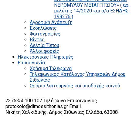
ΝΕΡΟΜΥΛΟΥ ΜΕΤΑΓΓΙΤΣΙΟΥ» ( αρ.
μελέτης 14/2020 και α/α ΕΣΗΔΗΣ:
199276 )
Αγροτική Ανάπτυξη
Εκδηλώσεις
Φωτογραφίες
Βίντεο
Δελτία Τύπου
Άλλοι φορείς
Ηλεκτρονικές Πληρωμές
Επικοινωνία
Χρήσιμα Τηλέφωνα
Τηλεφωνικός Κατάλογος Υπηρεσιών Δήμου
Σιθωνίας
Ωράρια λειτουργίας και υποδοχής κοινού
2375350100 102
Τηλέφωνο Επικοινωνίας
protokolo@dimossithonias.gr
Email
Νικήτη Χαλκιδικής, Δήμος Σιθωνίας
Ελλάδα, 63088