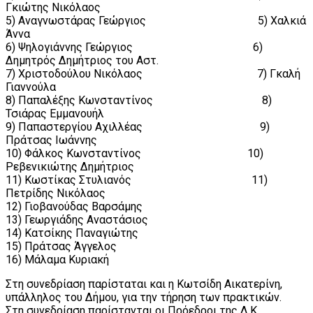
Γκιώτης Νικόλαος
5) Αναγνωστάρας Γεώργιος 5) Χαλκιά
Άννα
6) Ψηλογιάννης Γεώργιος 6)
Δημητρός Δημήτριος του Αστ.
7) Χριστοδούλου Νικόλαος 7) Γκαλή
Γιαννούλα
8) Παπαλέξης Κωνσταντίνος 8)
Τσιάρας Εμμανουήλ
9) Παπαστεργίου Αχιλλέας 9)
Πράτσας Ιωάννης
10) Φάλκος Κωνσταντίνος 10)
Ρεβενικιώτης Δημήτριος
11) Κωστίκας Στυλιανός 11)
Πετρίδης Νικόλαος
12) Γιοβανούδας Βαρσάμης
13) Γεωργιάδης Αναστάσιος
14) Κατσίκης Παναγιώτης
15) Πράτσας Άγγελος
16) Μάλαμα Κυριακή
Στη συνεδρίαση παρίσταται και η Κωτσίδη Αικατερίνη,
υπάλληλος του Δήμου, για την τήρηση των πρακτικών.
Στη συνεδρίαση παρίστανται οι Πρόεδροι της Δ.Κ.