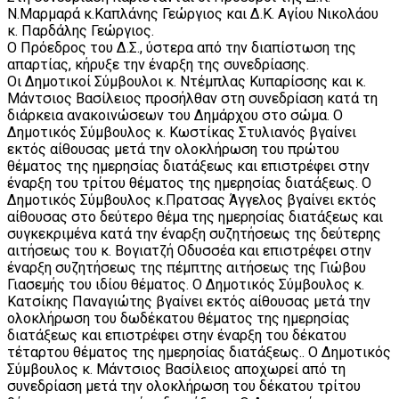
Ν.Μαρμαρά κ.Καπλάνης Γεώργιος και Δ.Κ. Αγίου Νικολάου
κ. Παρδάλης Γεώργιος.
Ο Πρόεδρος του Δ.Σ., ύστερα από την διαπίστωση της
απαρτίας, κήρυξε την έναρξη της συνεδρίασης.
Οι Δημοτικοί Σύμβουλοι κ. Ντέμπλας Κυπαρίσσης και κ.
Μάντσιος Βασίλειος προσήλθαν στη συνεδρίαση κατά τη
διάρκεια ανακοινώσεων του Δημάρχου στο σώμα. Ο
Δημοτικός Σύμβουλος κ. Κωστίκας Στυλιανός βγαίνει
εκτός αίθουσας μετά την ολοκλήρωση του πρώτου
θέματος της ημερησίας διατάξεως και επιστρέφει στην
έναρξη του τρίτου θέματος της ημερησίας διατάξεως. Ο
Δημοτικός Σύμβουλος κ.Πρατσας Άγγελος βγαίνει εκτός
αίθουσας στο δεύτερο θέμα της ημερησίας διατάξεως και
συγκεκριμένα κατά την έναρξη συζητήσεως της δεύτερης
αιτήσεως του κ. Βογιατζή Οδυσσέα και επιστρέφει στην
έναρξη συζητήσεως της πέμπτης αιτήσεως της Γιώβου
Γιασεμής του ιδίου θέματος. Ο Δημοτικός Σύμβουλος κ.
Κατσίκης Παναγιώτης βγαίνει εκτός αίθουσας μετά την
ολοκλήρωση του δωδέκατου θέματος της ημερησίας
διατάξεως και επιστρέφει στην έναρξη του δέκατου
τέταρτου θέματος της ημερησίας διατάξεως.. Ο Δημοτικός
Σύμβουλος κ. Μάντσιος Βασίλειος αποχωρεί από τη
συνεδρίαση μετά την ολοκλήρωση του δέκατου τρίτου