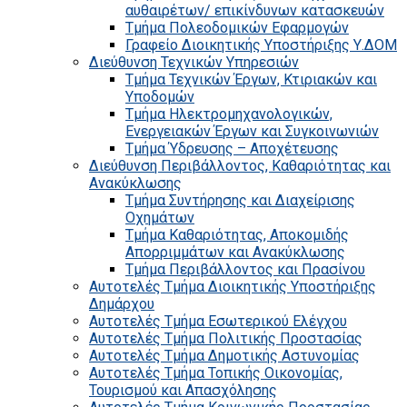
αυθαιρέτων/ επικίνδυνων κατασκευών
Τμήμα Πολεοδομικών Εφαρμογών
Γραφείο Διοικητικής Υποστήριξης Υ.ΔΟΜ
Διεύθυνση Τεχνικών Υπηρεσιών
Τμήμα Τεχνικών Έργων, Κτιριακών και
Υποδομών
Τμήμα Ηλεκτρομηχανολογικών,
Ενεργειακών Έργων και Συγκοινωνιών
Τμήμα Ύδρευσης – Αποχέτευσης
Διεύθυνση Περιβάλλοντος, Καθαριότητας και
Ανακύκλωσης
Τμήμα Συντήρησης και Διαχείρισης
Οχημάτων
Τμήμα Καθαριότητας, Αποκομιδής
Απορριμμάτων και Ανακύκλωσης
Τμήμα Περιβάλλοντος και Πρασίνου
Αυτοτελές Τμήμα Διοικητικής Υποστήριξης
Δημάρχου
Αυτοτελές Τμήμα Εσωτερικού Ελέγχου
Αυτοτελές Τμήμα Πολιτικής Προστασίας
Αυτοτελές Τμήμα Δημοτικής Αστυνομίας
Αυτοτελές Τμήμα Τοπικής Οικονομίας,
Τουρισμού και Απασχόλησης