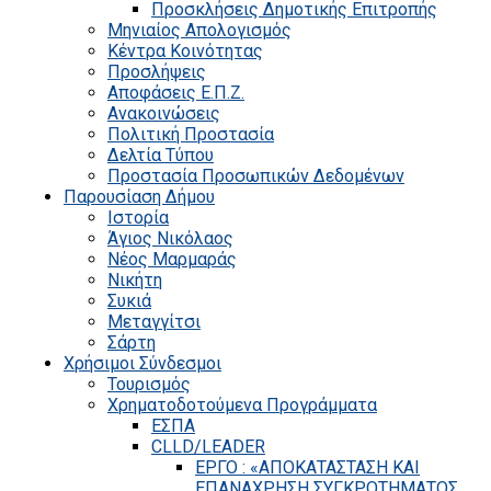
Προσκλήσεις Δημοτικής Επιτροπής
Μηνιαίος Απολογισμός
Κέντρα Κοινότητας
Προσλήψεις
Αποφάσεις Ε.Π.Ζ.
Ανακοινώσεις
Πολιτική Προστασία
Δελτία Τύπου
Προστασία Προσωπικών Δεδομένων
Παρουσίαση Δήμου
Ιστορία
Άγιος Νικόλαος
Νέος Μαρμαράς
Νικήτη
Συκιά
Μεταγγίτσι
Σάρτη
Χρήσιμοι Σύνδεσμοι
Τουρισμός
Χρηματοδοτούμενα Προγράμματα
ΕΣΠΑ
CLLD/LEADER
ΕΡΓΟ : «ΑΠΟΚΑΤΑΣΤΑΣΗ ΚΑΙ
ΕΠΑΝΑΧΡΗΣΗ ΣΥΓΚΡΟΤΗΜΑΤΟΣ