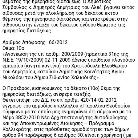
θέματος της ημερησίας διατάξεως. Ο Δημοτικός
Σύμβουλος κ. Δημητρός Δημήτριος του Αλεξ. βγαίνει εκτός
αίθουσας μετά την ολοκλήρωση του δέκατου έκτου
θέματος της ημερησίας διατάξεως και επιστρέφει στην
αίθουσα στην έναρξη του δέκατου όγδοου θέματος της
ημερησίας διατάξεως.
Αριθμός Απόφασης: 66/2012
Θέμα: 10ο
«Ανανέωση της υπ’ αριθμ.: 200/2009 (πρακτικό 31ης της
Ν.Ε.Ε. 19/10/2009) 02-11-2009 άδειας υπαίθριου πλανόδιου
εμπορίου (κινητή καντίνα) του Χριστοδούλη Ελευθερίου
του Δημητρίου, κατοίκου Δημοτικής Κοινότητας Αγίου
Νικολάου του Δήμου Σιθωνίας Χαλκιδικής».
Ο Πρόεδρος, εισηγούμενος το δέκατο (10ο) θέμα της
ημερησίας διατάξεως, ανέφερε τα εξής:
Θέτει υπόψη του Δ.Σ. το υπ’ αριθμ.: 420/14-02-2012
έγγραφο του αρμοδίου υπαλλήλου κ.Παραλίκα Θεοδοσίου
σύμφωνα με το οποίο μας ενημερώνει ότι σύμφωνα με το
Νόμο 3852/2010 Νέα Αρχιτεκτονική της Αυτοδιοίκησης
και της Αποκεντρωμένης Διοίκησης – Πρόγραμμα
Καλλικράτης, στις πρόσθετες αρμοδιότητες των δήμων
άρθρο 94 παράγραφος 6 αριθμός 30, είναι η χορήγηση ( με