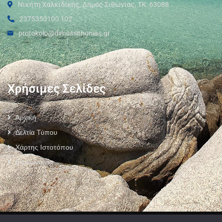
Νικήτη Χαλκιδικής, Δήμος Σιθωνίας, ΤΚ: 63088
2375350100 102
protokolo@dimossithonias.gr
Χρήσιμες Σελίδες
Αρχική
Δελτία Τύπου
Χάρτης Ιστοτόπου
Επικοινωνία