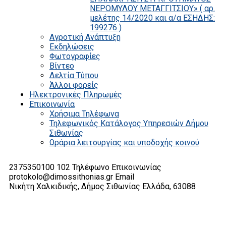
ΝΕΡΟΜΥΛΟΥ ΜΕΤΑΓΓΙΤΣΙΟΥ» ( αρ.
μελέτης 14/2020 και α/α ΕΣΗΔΗΣ:
199276 )
Αγροτική Ανάπτυξη
Εκδηλώσεις
Φωτογραφίες
Βίντεο
Δελτία Τύπου
Άλλοι φορείς
Ηλεκτρονικές Πληρωμές
Επικοινωνία
Χρήσιμα Τηλέφωνα
Τηλεφωνικός Κατάλογος Υπηρεσιών Δήμου
Σιθωνίας
Ωράρια λειτουργίας και υποδοχής κοινού
2375350100 102
Τηλέφωνο Επικοινωνίας
protokolo@dimossithonias.gr
Email
Νικήτη Χαλκιδικής, Δήμος Σιθωνίας
Ελλάδα, 63088