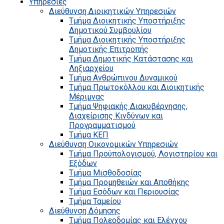
Υπηρεσίες
Διεύθυνση Διοικητικών Υπηρεσιών
Τμήμα Διοικητικής Υποστήριξης
Δημοτικού Συμβουλίου
Τμήμα Διοικητικής Υποστήριξης
Δημοτικής Επιτροπής
Τμήμα Δημοτικής Κατάστασης και
Ληξιαρχείου
Τμήμα Ανθρώπινου Δυναμικού
Τμήμα Πρωτοκόλλου και Διοικητικής
Μέριμνας
Τμήμα Ψηφιακής Διακυβέρνησης,
Διαχείρισης Κινδύνων και
Προγραμματισμού
Τμήμα ΚΕΠ
Διεύθυνση Οικονομικών Υπηρεσιών
Τμήμα Προϋπολογισμού, Λογιστηρίου και
Εξόδων
Τμήμα Μισθοδοσίας
Τμήμα Προμηθειών και Αποθήκης
Τμήμα Εσόδων και Περιουσίας
Τμήμα Ταμείου
Διεύθυνση Δόμησης
Τμήμα Πολεοδομίας και Ελέγχου