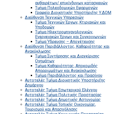
αυθαιρέτων/ επικίνδυνων κατασκευών
Τμήμα Πολεοδομικών Εφαρμογών
Γραφείο Διοικητικής Υποστήριξης Υ.ΔΟΜ
Διεύθυνση Τεχνικών Υπηρεσιών
Τμήμα Τεχνικών Έργων, Κτιριακών και
Υποδομών
Τμήμα Ηλεκτρομηχανολογικών,
Ενεργειακών Έργων και Συγκοινωνιών
Τμήμα Ύδρευσης – Αποχέτευσης
Διεύθυνση Περιβάλλοντος, Καθαριότητας και
Ανακύκλωσης
Τμήμα Συντήρησης και Διαχείρισης
Οχημάτων
Τμήμα Καθαριότητας, Αποκομιδής
Απορριμμάτων και Ανακύκλωσης
Τμήμα Περιβάλλοντος και Πρασίνου
Αυτοτελές Τμήμα Διοικητικής Υποστήριξης
Δημάρχου
Αυτοτελές Τμήμα Εσωτερικού Ελέγχου
Αυτοτελές Τμήμα Πολιτικής Προστασίας
Αυτοτελές Τμήμα Δημοτικής Αστυνομίας
Αυτοτελές Τμήμα Τοπικής Οικονομίας,
Τουρισμού και Απασχόλησης