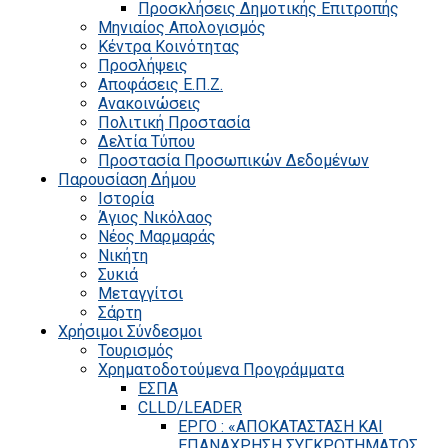
Προσκλήσεις Δημοτικής Επιτροπής
Μηνιαίος Απολογισμός
Κέντρα Κοινότητας
Προσλήψεις
Αποφάσεις Ε.Π.Ζ.
Ανακοινώσεις
Πολιτική Προστασία
Δελτία Τύπου
Προστασία Προσωπικών Δεδομένων
Παρουσίαση Δήμου
Ιστορία
Άγιος Νικόλαος
Νέος Μαρμαράς
Νικήτη
Συκιά
Μεταγγίτσι
Σάρτη
Χρήσιμοι Σύνδεσμοι
Τουρισμός
Χρηματοδοτούμενα Προγράμματα
ΕΣΠΑ
CLLD/LEADER
ΕΡΓΟ : «ΑΠΟΚΑΤΑΣΤΑΣΗ ΚΑΙ
ΕΠΑΝΑΧΡΗΣΗ ΣΥΓΚΡΟΤΗΜΑΤΟΣ