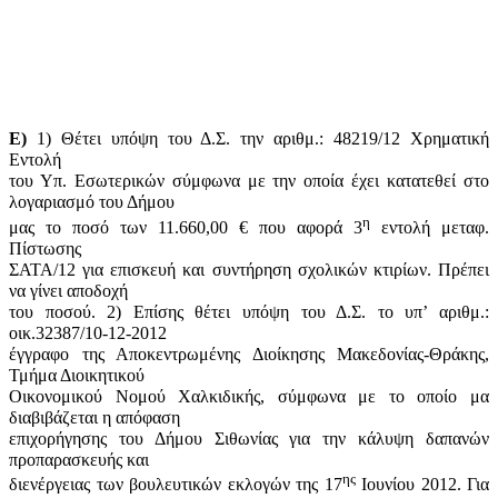
Ε)
1) Θέτει υπόψη του Δ.Σ. την αριθμ.: 48219/12 Χρηματική
Εντολή
του Υπ. Εσωτερικών σύμφωνα με την οποία έχει κατατεθεί στο
λογαριασμό του Δήμου
η
μας το ποσό των 11.660,00 € που αφορά 3
εντολή μεταφ.
Πίστωσης
ΣΑΤΑ/12 για επισκευή και συντήρηση σχολικών κτιρίων. Πρέπει
να γίνει αποδοχή
του ποσού. 2) Επίσης θέτει υπόψη του Δ.Σ. το υπ’ αριθμ.:
οικ.32387/10-12-2012
έγγραφο της Αποκεντρωμένης Διοίκησης Μακεδονίας-Θράκης,
Τμήμα Διοικητικού
Οικονομικού Νομού Χαλκιδικής, σύμφωνα με το οποίο μα
διαβιβάζεται η απόφαση
επιχορήγησης του Δήμου Σιθωνίας για την κάλυψη δαπανών
προπαρασκευής και
ης
διενέργειας των βουλευτικών εκλογών της 17
Ιουνίου 2012. Για