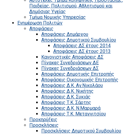
Αυτοτελές Τμήμα Κοινωνικής Προστασίας,
Παιδείας, Πολιτισμού, Αθλητισμού και
Δημόσιας Υγείας
Τμήμα Νομικής Υπηρεσίας
Ενημέρωση Πολιτών
Αποφάσεις
Αποφάσεις Δημάρχου
Αποφάσεις Δημοτικού Συμβουλίου
Αποφάσεις ΔΣ έτους 2014
Αποφάσεις ΔΣ έτους 2013
Κανονιστικές Αποφάσεις ΔΣ
Πίνακες Συνεδριάσεων ΔΕ
Πίνακες Συνεδριάσεων ΔΣ
Αποφάσεις Δημοτικής Επιτροπής
Αποφάσεις Οικονομικής Επιτροπής
Αποφάσεις Δ.Κ. Αγ.Νικολάου
Αποφάσεις Δ.Κ. Νικήτης
Αποφάσεις Δ.Κ. Συκιάς
Αποφάσεις Τ.Κ. Σάρτης
Αποφάσεις Δ.Κ. Ν.Μαρμαρά
Αποφάσεις Τ.Κ. Μεταγγιτσίου
Προκηρύξεις
Προσκλήσεις
Προσκλήσεις Δημοτικού Συμβουλίου