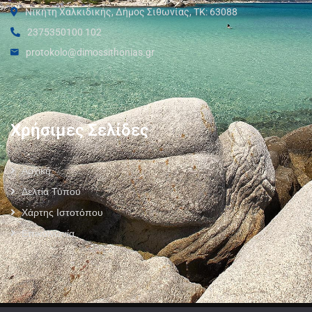
Νικήτη Χαλκιδικής, Δήμος Σιθωνίας, ΤΚ: 63088
2375350100 102
protokolo@dimossithonias.gr
Χρήσιμες Σελίδες
Αρχική
Δελτία Τύπου
Χάρτης Ιστοτόπου
Επικοινωνία