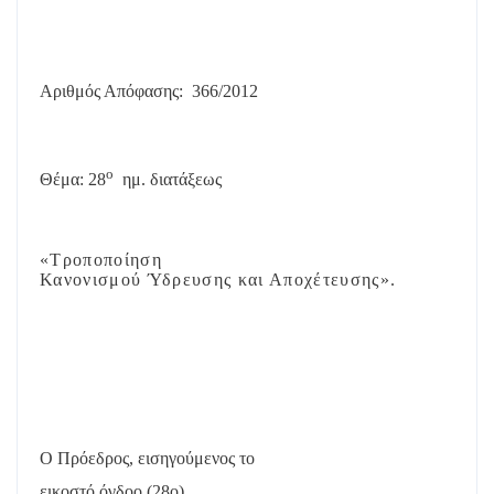
Αριθμός Απόφασης:
366/2012
ο
Θέμα: 28
ημ. διατάξεως
«Τροποποίηση
Κανονισμού Ύδρευσης και Αποχέτευσης».
Ο Πρόεδρος, εισηγούμενος το
εικοστό όγδοο (28
o
)