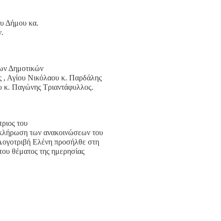
ου Δήμου κα.
ν.
των Δημοτικών
 , Αγίου Νικόλαου κ. Παρδάλης
ου κ. Παγώνης Τριαντάφυλλος.
ριος του
οκλήρωση των ανακοινώσεων του
Λογοτριβή Ελένη προσήλθε στη
του θέματος της ημερησίας