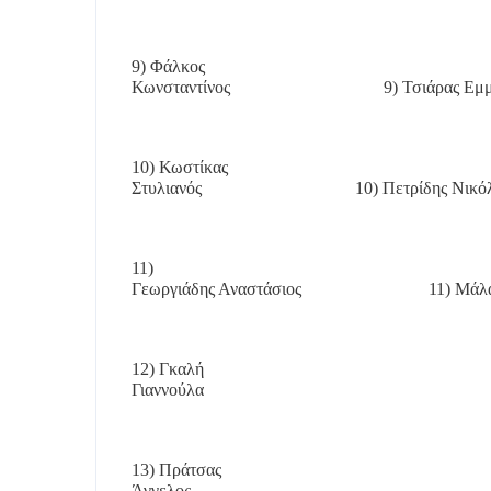
9) Φάλκος
Κωνσταντίνος
9) Τσιάρας Εμ
10) Κωστίκας
Στυλιανός
10) Πετρίδης Νικό
11)
Γεωργιάδης Αναστάσιος
11) Μάλ
12) Γκαλή
Γιαννούλα
13) Πράτσας
Άγγελος