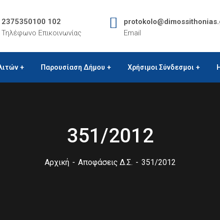
2375350100 102
protokolo@dimossithonias.
Τηλέφωνο Επικοινωνίας
Email
λιτών
Παρουσίαση Δήμου
Χρήσιμοι Σύνδεσμοι
351/2012
Αρχική
Αποφάσεις Δ.Σ.
351/2012