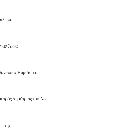
ίλειος
λκιά Άννα
οβανούδας Βαρσάμης
μητρός Δημήτριος του Αστ.
γιώτης