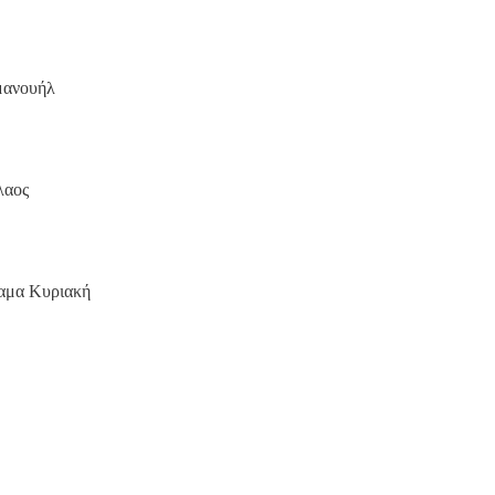
μανουήλ
λαος
αμα Κυριακή