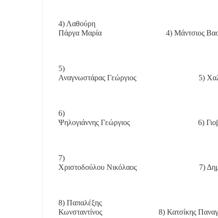
4) Λαθούρη
Πάργα Μαρία
4) Μάντσιος Βασ
5)
Αναγνωστάρας Γεώργιος
5) Χα
6)
Ψηλογιάννης Γεώργιος
6) Γι
7)
Χριστοδούλου Νικόλαος
7) Δη
8) Παπαλέξης
Κωνσταντίνος
8) Κατσίκης Πανα