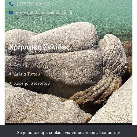
2375350100 102
protokolo@dimossithonias.gr
Χρήσιμες Σελίδες
Αρχική
Δελτία Τύπου
Χάρτης Ιστοτόπου
Επικοινωνία
Πολιτική Προστασίας Προσωπικών Δεδομένων
–
Πολιτική
Χρησιμοποιούμε cookies για να σας προσφέρουμε την