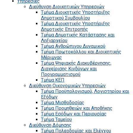
Υπηρεσίες
Διεύθυνση Διοικητικών Υπηρεσιών
Τμήμα Διοικητικής Υποστήριξης
Δημοτικού Συμβουλίου
Τμήμα Διοικητικής Υποστήριξης
Δημοτικής Επιτροπής
Τμήμα Δημοτικής Κατάστασης και
Ληξιαρχείου
Τμήμα Ανθρώπινου Δυναμικού
Τμήμα Πρωτοκόλλου και Διοικητικής
Μέριμνας
Τμήμα Ψηφιακής Διακυβέρνησης,
Διαχείρισης Κινδύνων και
Προγραμματισμού
Τμήμα ΚΕΠ
Διεύθυνση Οικονομικών Υπηρεσιών
Τμήμα Προϋπολογισμού, Λογιστηρίου και
Εξόδων
Τμήμα Μισθοδοσίας
Τμήμα Προμηθειών και Αποθήκης
Τμήμα Εσόδων και Περιουσίας
Τμήμα Ταμείου
Διεύθυνση Δόμησης
Τμήμα Πολεοδομίας και Ελέγχου