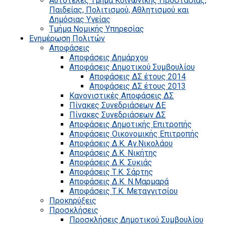
Αυτοτελές Τμήμα Κοινωνικής Προστασίας,
Παιδείας, Πολιτισμού, Αθλητισμού και
Δημόσιας Υγείας
Τμήμα Νομικής Υπηρεσίας
Ενημέρωση Πολιτών
Αποφάσεις
Αποφάσεις Δημάρχου
Αποφάσεις Δημοτικού Συμβουλίου
Αποφάσεις ΔΣ έτους 2014
Αποφάσεις ΔΣ έτους 2013
Κανονιστικές Αποφάσεις ΔΣ
Πίνακες Συνεδριάσεων ΔΕ
Πίνακες Συνεδριάσεων ΔΣ
Αποφάσεις Δημοτικής Επιτροπής
Αποφάσεις Οικονομικής Επιτροπής
Αποφάσεις Δ.Κ. Αγ.Νικολάου
Αποφάσεις Δ.Κ. Νικήτης
Αποφάσεις Δ.Κ. Συκιάς
Αποφάσεις Τ.Κ. Σάρτης
Αποφάσεις Δ.Κ. Ν.Μαρμαρά
Αποφάσεις Τ.Κ. Μεταγγιτσίου
Προκηρύξεις
Προσκλήσεις
Προσκλήσεις Δημοτικού Συμβουλίου