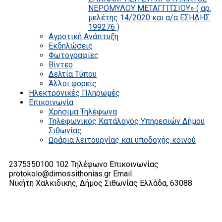
ΝΕΡΟΜΥΛΟΥ ΜΕΤΑΓΓΙΤΣΙΟΥ» ( αρ.
μελέτης 14/2020 και α/α ΕΣΗΔΗΣ:
199276 )
Αγροτική Ανάπτυξη
Εκδηλώσεις
Φωτογραφίες
Βίντεο
Δελτία Τύπου
Άλλοι φορείς
Ηλεκτρονικές Πληρωμές
Επικοινωνία
Χρήσιμα Τηλέφωνα
Τηλεφωνικός Κατάλογος Υπηρεσιών Δήμου
Σιθωνίας
Ωράρια λειτουργίας και υποδοχής κοινού
2375350100 102
Τηλέφωνο Επικοινωνίας
protokolo@dimossithonias.gr
Email
Νικήτη Χαλκιδικής, Δήμος Σιθωνίας
Ελλάδα, 63088