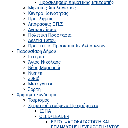
Προσκλήσεις Δημοτικής Επιτροπής
Μηνιαίος Απολογισμός
Κέντρα Κοινότητας
Προσλήψεις
Αποφάσεις Ε.Π.Ζ.
Ανακοινώσεις
Πολιτική Προστασία
Δελτία Τύπου
Προστασία Προσωπικών Δεδομένων
Παρουσίαση Δήμου
Ιστορία
Άγιος Νικόλαος
Νέος Μαρμαράς
Νικήτη
Συκιά
Μεταγγίτσι
Σάρτη
Χρήσιμοι Σύνδεσμοι
Τουρισμός
Χρηματοδοτούμενα Προγράμματα
ΕΣΠΑ
CLLD/LEADER
ΕΡΓΟ : «ΑΠΟΚΑΤΑΣΤΑΣΗ ΚΑΙ
ΕΠΑΝΑΧΡΗΣΗ ΣΥΓΚΡΟΤΗΜΑΤΟΣ