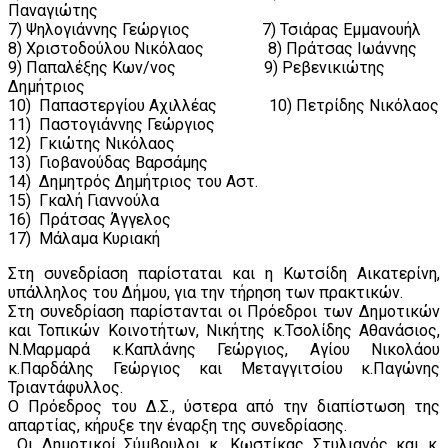
Παναγιώτης
7) Ψηλογιάννης Γεώργιος 7) Τσιάρας Εμμανουήλ
8) Χριστοδούλου Νικόλαος 8) Πράτσας Ιωάννης
9) Παπαλέξης Κων/νος 9) Ρεβενικιώτης
Δημήτριος
10) Παπαστεργίου Αχιλλέας 10) Πετρίδης Νικόλαος
11) Παστογιάννης Γεώργιος
12) Γκιώτης Νικόλαος
13) Γιοβανούδας Βαρσάμης
14) Δημητρός Δημήτριος του Αστ.
15) Γκαλή Γιαννούλα
16) Πράτσας Άγγελος
17) Μάλαμα Κυριακή
Στη συνεδρίαση παρίσταται και η Κωτσίδη Αικατερίνη,
υπάλληλος του Δήμου, για την τήρηση των πρακτικών.
Στη συνεδρίαση παρίστανται οι Πρόεδροι των Δημοτικών
και Τοπικών Κοινοτήτων, Νικήτης κ.Τσολίδης Αθανάσιος,
Ν.Μαρμαρά κ.Καπλάνης Γεώργιος, Αγίου Νικολάου
κ.Παρδάλης Γεώργιος και Μεταγγιτσίου κ.Παγώνης
Τριαντάφυλλος.
Ο Πρόεδρος του Δ.Σ., ύστερα από την διαπίστωση της
απαρτίας, κήρυξε την έναρξη της συνεδρίασης.
Οι Δημοτικοί Σύμβουλοι κ. Κωστίκας Στυλιανός και κ.