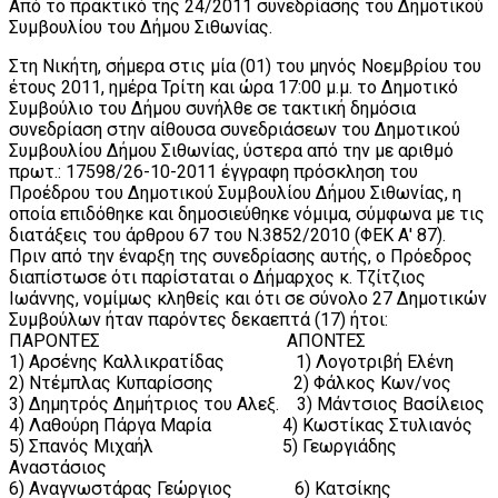
Από το πρακτικό της 24/2011 συνεδρίασης του Δημοτικού
Συμβουλίου του Δήμου Σιθωνίας.
Στη Νικήτη, σήμερα στις μία (01) του μηνός Νοεμβρίου του
έτους 2011, ημέρα Τρίτη και ώρα 17:00 μ.μ. το Δημοτικό
Συμβούλιο του Δήμου συνήλθε σε τακτική δημόσια
συνεδρίαση στην αίθουσα συνεδριάσεων του Δημοτικού
Συμβουλίου Δήμου Σιθωνίας, ύστερα από την με αριθμό
πρωτ.: 17598/26-10-2011 έγγραφη πρόσκληση του
Προέδρου του Δημοτικού Συμβουλίου Δήμου Σιθωνίας, η
οποία επιδόθηκε και δημοσιεύθηκε νόμιμα, σύμφωνα με τις
διατάξεις του άρθρου 67 του Ν.3852/2010 (ΦΕΚ Α' 87).
Πριν από την έναρξη της συνεδρίασης αυτής, ο Πρόεδρος
διαπίστωσε ότι παρίσταται ο Δήμαρχος κ. Τζίτζιος
Ιωάννης, νομίμως κληθείς και ότι σε σύνολο 27 Δημοτικών
Συμβούλων ήταν παρόντες δεκαεπτά (17) ήτοι:
ΠΑΡΟΝΤΕΣ ΑΠΟΝΤΕΣ
1) Αρσένης Καλλικρατίδας 1) Λογοτριβή Ελένη
2) Ντέμπλας Κυπαρίσσης 2) Φάλκος Κων/νος
3) Δημητρός Δημήτριος του Αλεξ. 3) Μάντσιος Βασίλειος
4) Λαθούρη Πάργα Μαρία 4) Κωστίκας Στυλιανός
5) Σπανός Μιχαήλ 5) Γεωργιάδης
Αναστάσιος
6) Αναγνωστάρας Γεώργιος 6) Κατσίκης