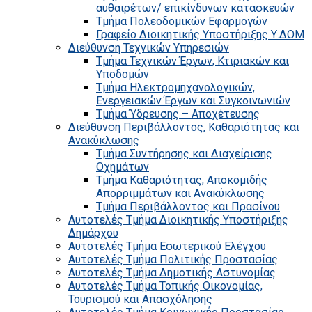
αυθαιρέτων/ επικίνδυνων κατασκευών
Τμήμα Πολεοδομικών Εφαρμογών
Γραφείο Διοικητικής Υποστήριξης Υ.ΔΟΜ
Διεύθυνση Τεχνικών Υπηρεσιών
Τμήμα Τεχνικών Έργων, Κτιριακών και
Υποδομών
Τμήμα Ηλεκτρομηχανολογικών,
Ενεργειακών Έργων και Συγκοινωνιών
Τμήμα Ύδρευσης – Αποχέτευσης
Διεύθυνση Περιβάλλοντος, Καθαριότητας και
Ανακύκλωσης
Τμήμα Συντήρησης και Διαχείρισης
Οχημάτων
Τμήμα Καθαριότητας, Αποκομιδής
Απορριμμάτων και Ανακύκλωσης
Τμήμα Περιβάλλοντος και Πρασίνου
Αυτοτελές Τμήμα Διοικητικής Υποστήριξης
Δημάρχου
Αυτοτελές Τμήμα Εσωτερικού Ελέγχου
Αυτοτελές Τμήμα Πολιτικής Προστασίας
Αυτοτελές Τμήμα Δημοτικής Αστυνομίας
Αυτοτελές Τμήμα Τοπικής Οικονομίας,
Τουρισμού και Απασχόλησης