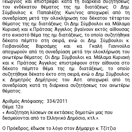
Γεώργιος και επιστρέφει κατά τη διάρκεια συζητήσεως
του ενδέκατου θέματος της ημ. διατάξεως. Ο Δημ.
Σύμβουλος κ. Παπαλέξης Κων/νος αποχωρεί από τη
συνεδρίαση μετά την ολοκλήρωση του δέκατου τέταρτου
θέματος της ημ. διατάξεως. Οι Δημ. Σύμβουλοι κα. Μάλαμα
Κυριακή και κ.Πράτσας Άγγελος βγαίνουν εκτός αίθουσας
στο εικοστό θέμα της ημ. διατάξεως, το οποίο συζητήθηκε
δέκατο πέμπτο στη σειρά, ενώ οι Δημ. Σύμβουλοι κ.
Γιοβανούδας Βαρσάμης και κα. Γκαλή Γιαννούλα
αποχωρούν από τη συνεδρίαση μετά την ολοκλήρωση του
ανωτέρω θέματος. Οι Δημ. Σύμβουλοι κα. Μάλαμα Κυριακή
και κ. Πράτσας Άγγελος επιστρέφουν στην αίθουσα στο
δέκατο πέμπτο θέμα της ημ. διατάξεως, το οποίο
συζητήθηκε δέκατο έκτο στη σειρά, ενώ ο Δημ. Σύμβουλος
κ. Δημητρός Δημήτριος του Αστ. αποχωρεί από τη
συνεδρίαση κατά τη διάρκεια συζητήσεως του ανωτέρω
θέματος.
Αριθμός Απόφασης: 334/2011
Θέμα: 12ο
« Αναζήτηση λύσεων σε εκτάσεις δημοτών μας που
δεσμεύονται από το Ελληνικό Δημόσιο, κτλ.».
Ο Πρόεδρος, έδωσε το λόγο στον Δήμαρχο κ. Τζίτζιο